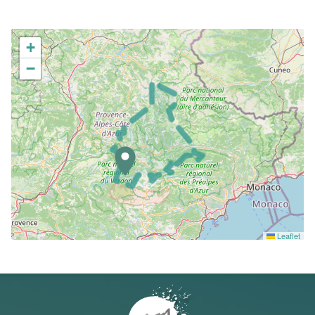
+
−
Leaflet