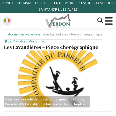
ANNOT
COLMARS-LES-ALPES
ENTREVAUX
LA PALUD-SUR-VERDON
SAINT-ANDRÉ-LES-ALPES
←
Accueil
Festival ed eventi
Les Lavandières – Pièce chorégraphique
La Palud-sur-Verdon-it
Les Lavandières – Pièce chorégraphique
C'est un spectacle de danse contemporaine (Cie du
Passeur / Efi Farmaki), qui fait revivre la…
Lire plus