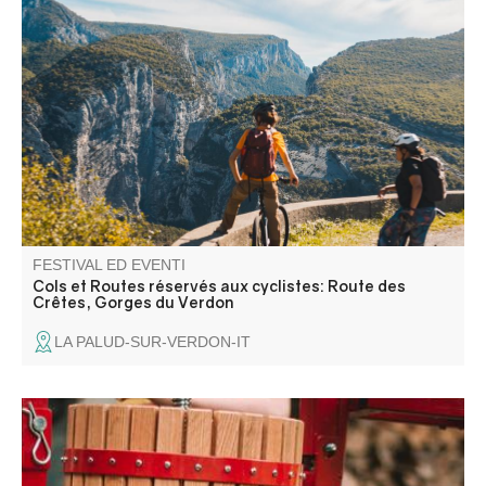
Quel bonheur de faire la route des Crêtes sans le bruit
des moteurs ! Venez vivre cette expérience unique avec
vos vélos ou en effectuant une locations auprès de nos
prestataires (pourquoi pas électriques?).
FESTIVAL ED EVENTI
Cols et Routes réservés aux cyclistes: Route des
Crêtes, Gorges du Verdon
LA PALUD-SUR-VERDON-IT
Une journée pour broyer, presser, pasteuriser, échanger,
et partager sans modération !