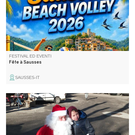
lampions, atelier enfants, bal le samedi, tournoi de Beach-
Volley, barbecue party et bal masqué "Anges et Démon"
le dimanche.
FESTIVAL ED EVENTI
Fête à Sausses
SAUSSES-IT
Ambiance féerique sur la place du village. Marché
gourmand, décoration et jouets.