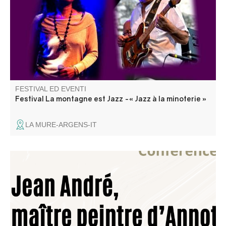
Repli sur la salle culturelle multifonctions CCAPV (Saint-
André-les-Alpes) en cas de mauvais temps.
FESTIVAL ED EVENTI
Festival La montagne est Jazz -« Jazz à la minoterie »
LA MURE-ARGENS-IT
Jean André est un peintre du XVIIème siècle né à Annot
dont on sait peu de choses. Ce sont, en fin de compte, les
œuvres qu’il a laissées dans nos villages qui nous parlent
le mieux de lui. Un peintre de son temps…entre tradition
et modernité.