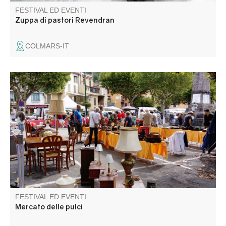
FESTIVAL ED EVENTI
Zuppa di pastori Revendran
COLMARS-IT
Annot vi invita ad andare a caccia di occasioni nella
piazza del mercato e nelle vie del centro storico!
Giocattoli, oggetti decorativi, libri, vestiti... Tra le
bancarelle ci sarà sicuramente l'articolo che cercate.
FESTIVAL ED EVENTI
Mercato delle pulci