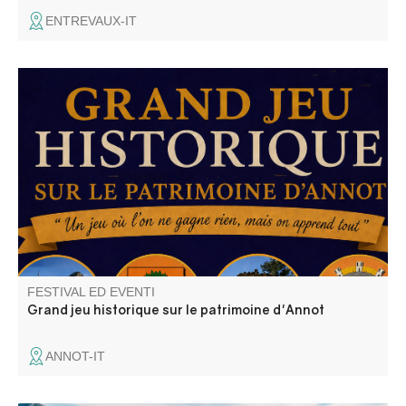
ENTREVAUX-IT
Annot : le patrimoine en questions. Découvrez Annot
autrement ! "Le seul jeu où l'on à tout à apprendre… et
rien à gagner!
FESTIVAL ED EVENTI
Grand jeu historique sur le patrimoine d'Annot
ANNOT-IT