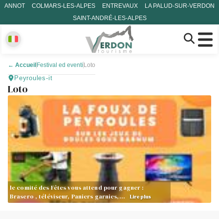
ANNOT
COLMARS-LES-ALPES
ENTREVAUX
LA PALUD-SUR-VERDON
SAINT-ANDRÉ-LES-ALPES
←
Accueil
Festival ed eventi
Loto
Peyroules-it
Loto
le comité des Fêtes vous attend pour gagner :
Brasero , téléviseur, Paniers garnies,…
Lire plus