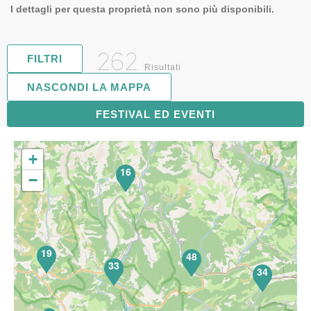
I dettagli per questa proprietà non sono più disponibili.
262
FILTRI
Risultati
NASCONDI LA MAPPA
FESTIVAL ED EVENTI
67
+
16
−
19
48
33
34