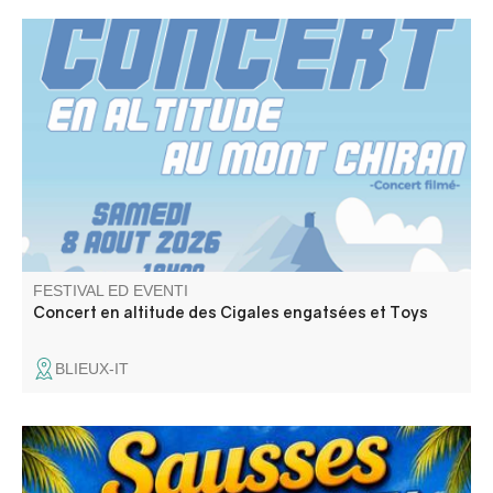
Concert par Les Cigales engatsées (rock trad provençal)
Toys ( reprises Rolling Stones).
FESTIVAL ED EVENTI
Concert en altitude des Cigales engatsées et Toys
BLIEUX-IT
Fête avec repas festif, concours de boules, défilé aux