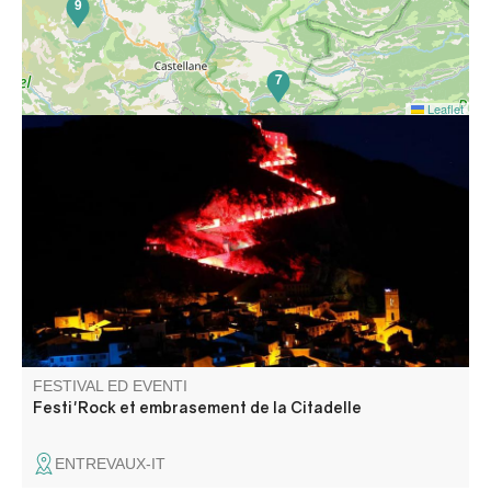
9
7
Leaflet
La Citadelle s'enflamme ! Venez assister à la montée aux
flambeaux et à l'embrasement de la Citadelle, suivi d'un
concert de rock.
FESTIVAL ED EVENTI
Festi'Rock et embrasement de la Citadelle
ENTREVAUX-IT