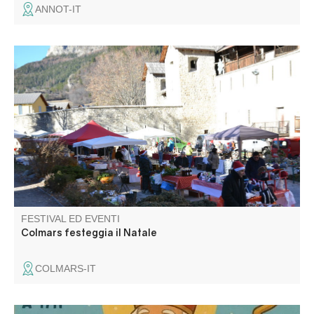
ANNOT-IT
Mercatino dell'artigianato e dei sapori nei colori del
Natale. Sfilata di Babbo Natale e distribuzione di dolci,
lotteria, pesata di tacchino e vin brulé. Un'atmosfera
amichevole intorno al fuoco e alle castagne calde!
Intrattenimento con associazioni locali.
FESTIVAL ED EVENTI
Colmars festeggia il Natale
COLMARS-IT