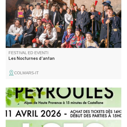
tempo per scoprire Colmars attraverso i secoli.
Un'esperienza unica nel cuore del museo e delle
fortificazioni del villaggio, che farà la gioia di grandi e
piccini!
FESTIVAL ED EVENTI
Les Nocturnes d'antan
COLMARS-IT
A gagner : Cave à vin, Vidéo projecteur, Paniers garnies,
Jambon cru, bons d'achat … Buvette et petite
restauration sur place.