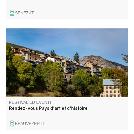
SENEZ-IT
Une balade contée où récits et paroles d’un agent de
l’ONF se croisent pour évoquer le paysage et le
reboisement.
FESTIVAL ED EVENTI
Rendez-vous Pays d'art et d'histoire
BEAUVEZER-IT