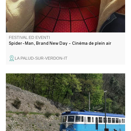
FESTIVAL ED EVENTI
Spider-Man, Brand New Day - Cinéma de plein air
LA PALUD-SUR-VERDON-IT
A bordo di un'autotreno del 1936, rivivete l'atmosfera delle
"Michelines"! Al vostro arrivo a Thorame, le associazioni
locali vi propongono di visitare la cappella di Notre-Dame
de la Fleur e di assistere, nel pomeriggio, a una
dimostrazione di distillazione della lavanda.