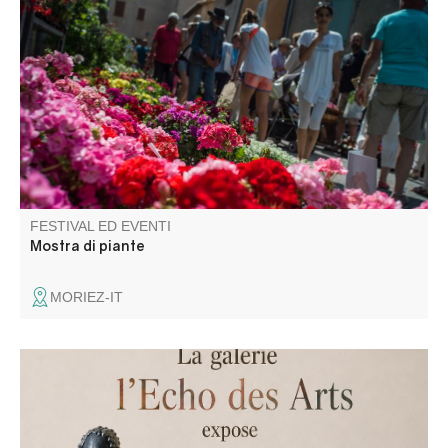
L'associazione Fleur de Sel, che organizza l'evento,
moltiplica gli sforzi e l'inventiva, trasformando le strade del
villaggio in un vero e proprio vivaio di fiori a cielo aperto!
FESTIVAL ED EVENTI
Mostra di piante
MORIEZ-IT
La galleria "L'Echo des Arts" espone le opere degli artisti
di Vallauris: Véronique Disalvo, Amid Belatach e Soft.