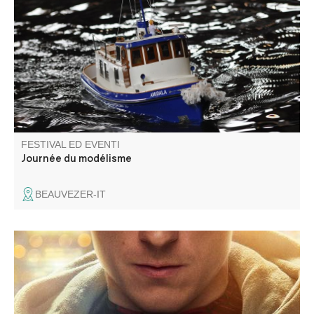
ski, buggy, char crawler et dameuse
FESTIVAL ED EVENTI
Journée du modélisme
BEAUVEZER-IT
Projection d'un film en plein air : prévoyez un plaid, les
soirées sont fraîches à la Palud-sur-Verdon... Possibilité
d'amener son transat également !