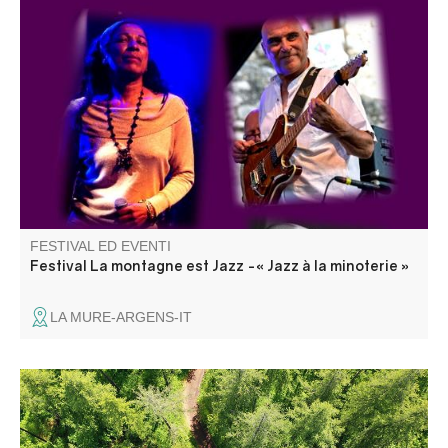
Un concert de jazz en extérieur proposé par l’association
Odalie dans le cadre du festival « La montagne est jazz ».
Repli sur la salle culturelle multifonctions CCAPV (Saint-
André-les-Alpes) en cas de mauvais temps.
FESTIVAL ED EVENTI
Festival La montagne est Jazz -« Jazz à la minoterie »
LA MURE-ARGENS-IT
Du haut du ciel, le territoire de la CCAPV se révèle
comme une partition visuelle, où se mêlent les courbes