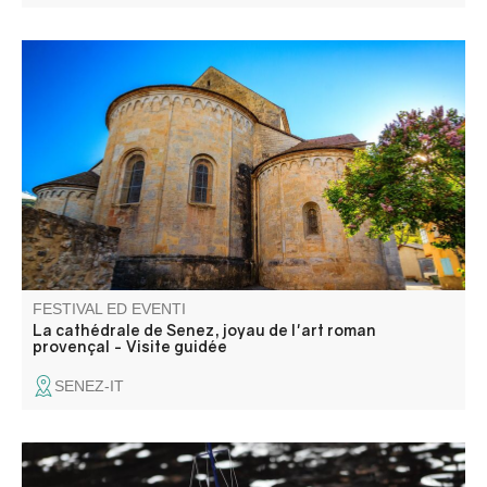
L'antica cattedrale di Senez vi apre le porte per ammirare
i suoi rinomati arredi religiosi, in un monumento tipico
della prima arte romanica provenzale.
FESTIVAL ED EVENTI
La cathédrale de Senez, joyau de l'art roman
provençal - Visite guidée
SENEZ-IT
Expo et démonstration de modèles réduits de bateau, jet