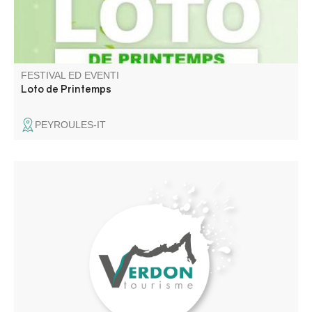
FESTIVAL ED EVENTI
Loto de Printemps
PEYROULES-IT
Stage de chants polyphoniques des peuples nomades
(Tsiganes, mongols, Touaregs…) animé par trois cheffes
de chœurs expérimentées