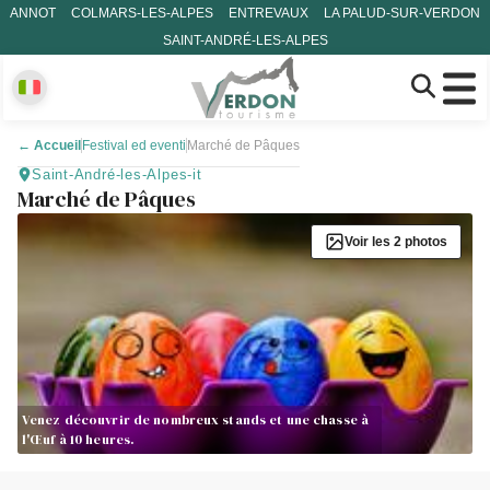
ANNOT
COLMARS-LES-ALPES
ENTREVAUX
LA PALUD-SUR-VERDON
SAINT-ANDRÉ-LES-ALPES
←
Accueil
Festival ed eventi
Marché de Pâques
Saint-André-les-Alpes-it
Marché de Pâques
Voir les 2 photos
Venez découvrir de nombreux stands et une chasse à
l'Œuf à 10 heures.