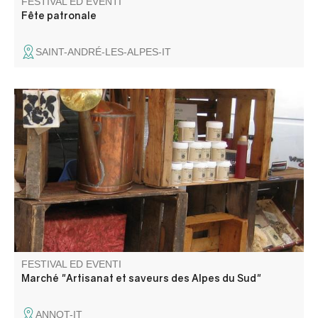
FESTIVAL ED EVENTI
Fête patronale
SAINT-ANDRÉ-LES-ALPES-IT
I mercati proposti sono eventi che vedono protagonisti
produttori e artigiani certificati, con prodotti provenienti
direttamente dalle loro aziende agricole o dai loro
laboratori nelle Alpi di Alta Provenza o nelle Hautes Alpes.
FESTIVAL ED EVENTI
Marché "Artisanat et saveurs des Alpes du Sud"
ANNOT-IT