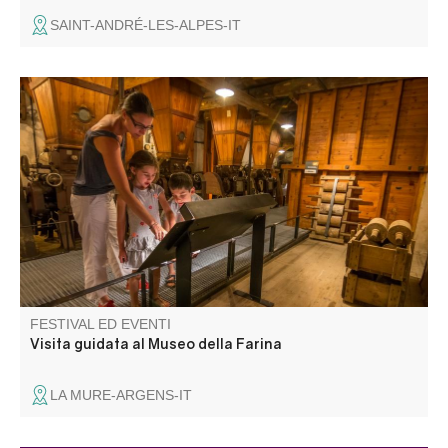
SAINT-ANDRÉ-LES-ALPES-IT
Seguite la guida: il labirinto di questi macchinari, in
funzione dal 1902 per trasformare il grano in farina, non
avrà più segreti per voi! La storia del sito e i dettagli
tecnici vi permetteranno di capire meglio come si
integrano queste macchine.
FESTIVAL ED EVENTI
Visita guidata al Museo della Farina
LA MURE-ARGENS-IT