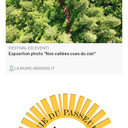
des montagnes, les reflets des lacs, les méandres des
rivières et les nuances des cultures.
FESTIVAL ED EVENTI
Exposition photo "Nos vallées vues du ciel"
LA MURE-ARGENS-IT
C'est un spectacle de danse contemporaine (Cie du
Passeur / Efi Farmaki), fait revivre la mémoire des lavoirs
et des lavandières en chant, texte et danse. Atelier de
médiation pour les enfants avant la représentation, autour
d'objets liés aux lavoirs.