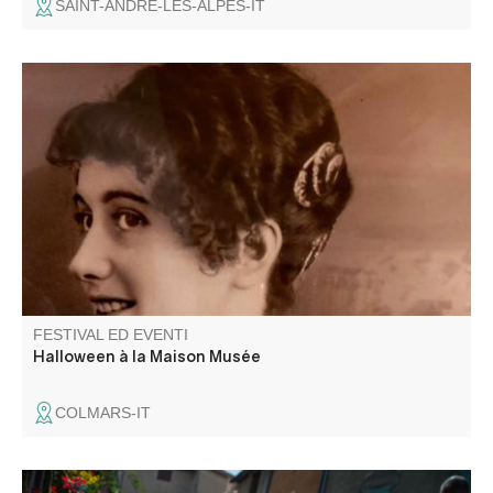
SAINT-ANDRÉ-LES-ALPES-IT
Restez sur vos gardes... Les mannequins qui peuplent
nos expositions pourraient bien ne plus être de cire. Entre
deux clignotements de bougies, certains de nos habitants
ont décidé de reprendre vie pour vous conter leur propre
version de l’histoire.
FESTIVAL ED EVENTI
Halloween à la Maison Musée
COLMARS-IT