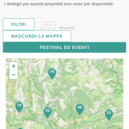
I dettagli per questa proprietà non sono più disponibili.
253
FILTRI
Risultati
NASCONDI LA MAPPA
FESTIVAL ED EVENTI
63
+
16
−
19
46
32
33