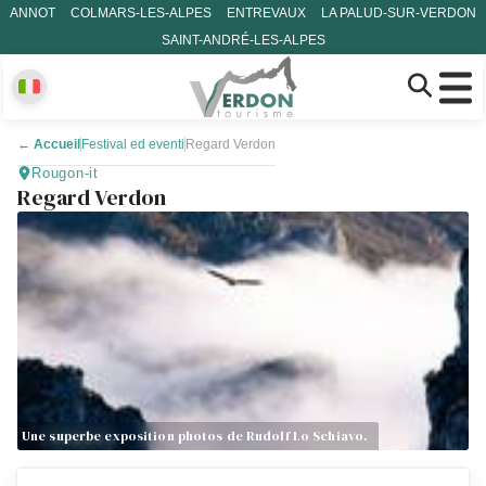
ANNOT
COLMARS-LES-ALPES
ENTREVAUX
LA PALUD-SUR-VERDON
SAINT-ANDRÉ-LES-ALPES
←
Accueil
Festival ed eventi
Regard Verdon
Rougon-it
Regard Verdon
Une superbe exposition photos de Rudolf Lo Schiavo.