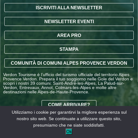
ISCRIVITI ALLA NEWSLETTER
NEWSLETTER EVENTI
AREA PRO
STAMPA
COMUNITÀ DI COMUNI ALPES PROVENCE VERDON
Verdon Tourisme è l’ufficio del turismo ufficiale del territorio Alpes
Provence Verdon. Prepara il tuo soggiorno nelle Gole del Verdon e
scopri i nostri 39 comuni: Saint-André-les-Alpes, La Palud-sur-
Verdon, Entrevaux, Annot, Colmars-les-Alpes e molte altre
destinazioni nelle Alpes-de-Haute-Provence.
COME ARRIVARE?
Utilizziamo i cookie per garantirvi la migliore esperienza sul
nostro sito web. Se continuate a utilizzare questo sito,
CONDIZIONI GENERALI
presumiamo che ne siate soddisfatti.
DI VENDITA OFFICE DE
Informazioni
I nostri
Ok
TOURISME
legali
partner
INTERCOMMUNAL –