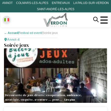
ANNOT
COLMARS-LES-ALPES
ENTREVAUX
LA PALUD-SUR-VERDON
SAINT-ANDRÉ-LES-ALPES
←
Accueil
Festival ed eventi
Soirée jeux
Annot-it
Soirée jeux
Découverte de jeux divers : coopération, ambiance,
stratégie, enquête, aventure … pour…
Lire plus