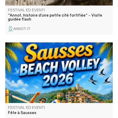
FESTIVAL ED EVENTI
"Annot, histoire d’une petite cité fortifiée" - Visite
guidée flash
ANNOT-IT
Fête avec repas festif, concours de boules, défilé aux
lampions, atelier enfants, bal le samedi, tournoi de Beach-
Volley, barbecue party et bal masqué "Anges et Démon"
le dimanche.
FESTIVAL ED EVENTI
Fête à Sausses