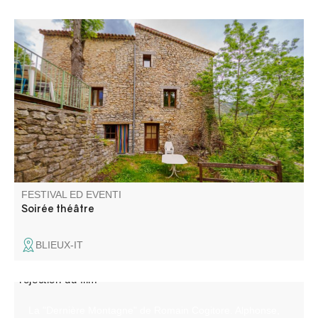
La Compagnie Totem et le Gîte La Chambrette vous
invitent à une soirée théâtre !! Une interprétation de
"Pauvreté, Richesse, Homme et Bête" de Hans Henny
Jahnn vous sera proposée. Il s'agit d'un drame paysan.
FESTIVAL ED EVENTI
Soirée théâtre
BLIEUX-IT
La "Dernière Montagne" de Romain Cogitore. Alphonse,