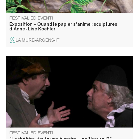
FESTIVAL ED EVENTI
Exposition - Quand le papier s'anime : sculptures
d'Anne-Lise Koehler
LA MURE-ARGENS-IT
Comment évoquer plus de 2000 ans de théâtre en 60
minutes ? C'est le défi relevé par les 2 comédiens
Frédéric Dufour et Frank Gétreau, racontant, au fil des
époques, l'évolution de cet art, en jouant tous les
répertoires…
FESTIVAL ED EVENTI
"Le théâtre, toute une histoire… en 1 heure !?"