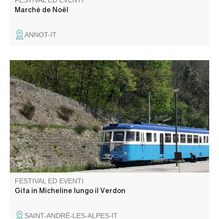
FESTIVAL ED EVENTI
Marché de Noël
ANNOT-IT
A bordo di un'autotreno del 1936, rivivete l'atmosfera delle
"Michelines"! Al vostro arrivo a Thorame, le associazioni
locali vi propongono di visitare la cappella di Notre-Dame
de la Fleur e di assistere, nel pomeriggio, a una
dimostrazione di distillazione della lavanda.
FESTIVAL ED EVENTI
Gita in Micheline lungo il Verdon
SAINT-ANDRÉ-LES-ALPES-IT