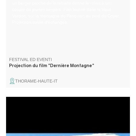
un berger proche de la retraite donne le relais à un
couple de jeunes bergers. Film tourné dans le Haut-
Verdon, sur la montagne du Pasquier, au pied du Coyer.
Projection suivie d'échanges.
FESTIVAL ED EVENTI
Projection du film "Dernière Montagne"
THORAME-HAUTE-IT
Les clubs nautique et motonautique de Castillon vous
invitent à découvrir leurs activités (paddle, aviron, kayak,
planche à voile, hobbycat, wakeboard, ski nautique,
bouée tractées). Venez nombreux