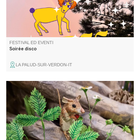
FESTIVAL ED EVENTI
Soirée disco
LA PALUD-SUR-VERDON-IT
Quest'estate, venite a scoprire il lavoro di Anne-Lise
Koehler al Musée Intercommunal. Artista multidisciplinare,
scultrice, artista visiva e direttrice artistica, da oltre
vent'anni dà forma a un mondo in cui la carta diventa
materia viva.