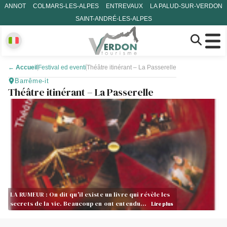
ANNOT
COLMARS-LES-ALPES
ENTREVAUX
LA PALUD-SUR-VERDON
SAINT-ANDRÉ-LES-ALPES
←
Accueil
Festival ed eventi
Théâtre itinérant – La Passerelle
Barrême-it
Théâtre itinérant – La Passerelle
LA RUMEUR : On dit qu'il existe un livre qui révèle les
secrets de la vie. Beaucoup en ont entendu…
Lire plus