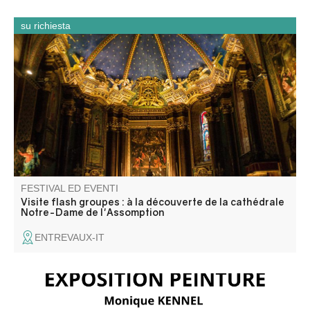
su richiesta
Partez à la découverte de la cathédrale Notre-Dame-de-
l’Assomption lors d’une visite flash guidée spécialement
conçue pour les groupes. En un temps court, elle dévoile
son histoire, ses décors et les éléments essentiels qui ont
marqué la vie de la cité.
FESTIVAL ED EVENTI
Visite flash groupes : à la découverte de la cathédrale
Notre-Dame de l'Assomption
ENTREVAUX-IT
Monique Kennel présente sa nouvelle exposition "Reliefs