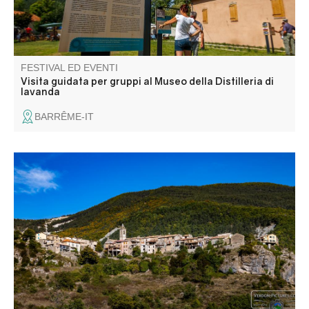
FESTIVAL ED EVENTI
Visita guidata per gruppi al Museo della Distilleria di
lavanda
BARRÊME-IT
Visite commentée de la grotte du Perthus II par Cédric
Lepère, suivie d'une conférence-atelier de Manon Vuilien,
archéozoologue.