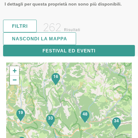
I dettagli per questa proprietà non sono più disponibili.
262
FILTRI
Risultati
NASCONDI LA MAPPA
FESTIVAL ED EVENTI
67
+
16
−
19
48
33
34