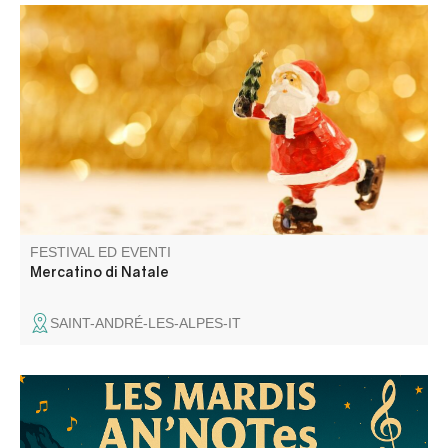
Venez découvrir de nombreux stands aux couleurs de
Noël et des gourmandises pour raviver vos papilles.
FESTIVAL ED EVENTI
Mercatino di Natale
SAINT-ANDRÉ-LES-ALPES-IT
Talent local et passionnée de musique, Charlène
interprète avec sensibilité et talent les plus belles