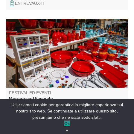
ENTREVAUX-IT
Il mercato tradizionale con le sue bancarelle colorate è un
evento da non perdere.
FESTIVAL ED EVENTI
Mercato settimanale
Utilizziamo i cookie per garantirvi la migliore esperienza sul
nostro sito web. Se continuate a utilizzare questo sito,
SAINT-ANDRÉ-LES-ALPES-IT
presumiamo che ne siate soddisfatti.
Ok