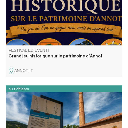
rien à gagner!
FESTIVAL ED EVENTI
Grand jeu historique sur le patrimoine d'Annot
ANNOT-IT
su richiesta
Accompagnati da un mediatore culturale, scoprite questa
ex distilleria di profumi. La distilleria è stata costruita nel
1905 da un'azienda tedesca con una presenza
internazionale.