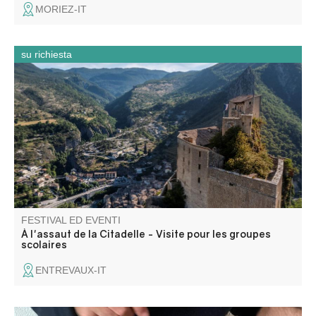
MORIEZ-IT
su richiesta
Forteresse juchée sur son éperon rocheux, vos élèves
découvriront, dans cette citadelle, le fonctionnement d’un
tel monument militaire et ses phases de construction.
FESTIVAL ED EVENTI
À l'assaut de la Citadelle - Visite pour les groupes
scolaires
ENTREVAUX-IT