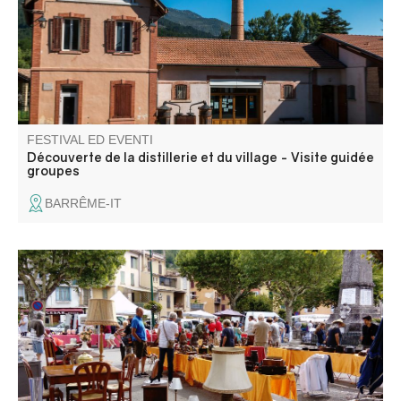
FESTIVAL ED EVENTI
Découverte de la distillerie et du village - Visite guidée
groupes
BARRÊME-IT
Annot vi invita ad andare a caccia di occasioni nella
piazza del mercato e nelle vie del centro storico!
Giocattoli, oggetti decorativi, libri, vestiti... Tra le
bancarelle ci sarà sicuramente l'articolo che cercate.