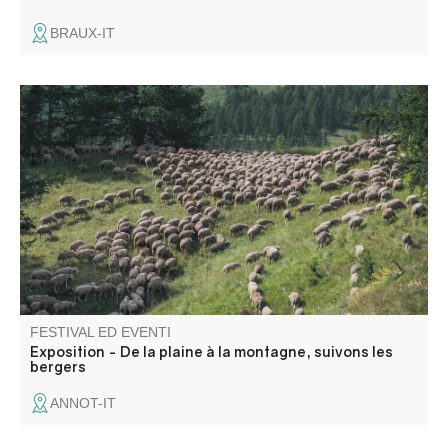
BRAUX-IT
Les photos d’Emmanuel Breteau, photographe
professionnel, représentent l’activité pastorale à travers le
travail du berger / éleveur de façon originale et
esthétique.
FESTIVAL ED EVENTI
Exposition - De la plaine à la montagne, suivons les
bergers
ANNOT-IT