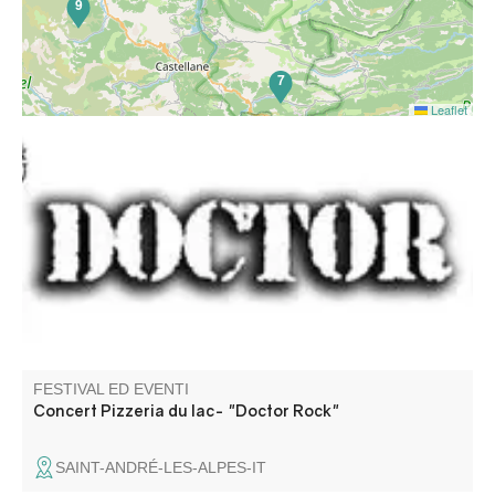
9
7
Leaflet
Du Rock et Tribute Motorhead. Barbecue géant, pizzas au
feu de bois, tout ce qu'il faut pour passer une excellente
soirée.
FESTIVAL ED EVENTI
Concert Pizzeria du lac- "Doctor Rock"
SAINT-ANDRÉ-LES-ALPES-IT