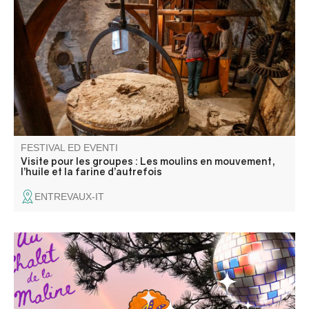
Visitate gli antichi mulini per l'olio e la farina alimentati dal
fiume Chalvagne a Entrevaux.
FESTIVAL ED EVENTI
Visite pour les groupes : Les moulins en mouvement,
l’huile et la farine d’autrefois
ENTREVAUX-IT
Venez passer une bonne soirée disco au Chalet de la
Maline avec DJ Uman ! Nous vous attendons nombreux