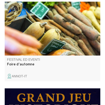
Les nombreux exposants proposent tous produits.
FESTIVAL ED EVENTI
Foire d'automne
ANNOT-IT
Annot : le patrimoine en questions. Découvrez Annot
autrement ! "Le seul jeu où l'on à tout à apprendre… et