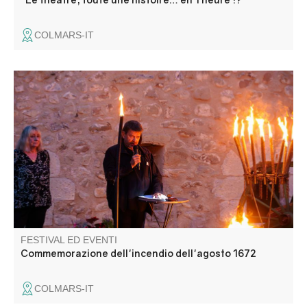
COLMARS-IT
Colmars, quasi completamente distrutta da un violento
incendio che fece molte vittime, celebra questa tragedia in
memoria dei suoi abitanti che hanno pagato con la vita.
Una fiaccolata e un racconto dell'incendio scandiscono
questa serata di ricordo.
FESTIVAL ED EVENTI
Commemorazione dell'incendio dell'agosto 1672
COLMARS-IT