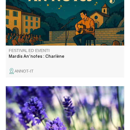
chansons de grandes artistes, notamment Céline Dion.
Elle propose un répertoire varié qui mêle émotion,
convivialité, énergie et bonne humeur.
FESTIVAL ED EVENTI
Mardis An'notes : Charlène
ANNOT-IT
L’association « Alambics » vous propose une
démonstration de distillation de lavande fine dans les
alambics à vapeur au cœur du jardin du musée
intercommunal de la Distillerie.