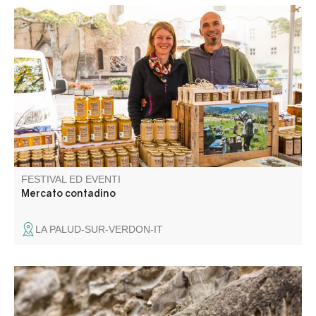
Gli artigiani e i produttori del villaggio vi danno il
benvenuto.
FESTIVAL ED EVENTI
Mercato contadino
LA PALUD-SUR-VERDON-IT
Esploriamo il labirinto di stradine che compongono questa
piccola città fortificata e i suoi misteri, attraverso i segni