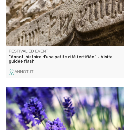
lasciati dal tempo.
FESTIVAL ED EVENTI
"Annot, histoire d’une petite cité fortifiée" - Visite
guidée flash
ANNOT-IT
L’association « Alambics » vous propose une
démonstration de distillation de lavande fine dans les
alambics à vapeur au cœur du jardin du musée
intercommunal de la Distillerie.