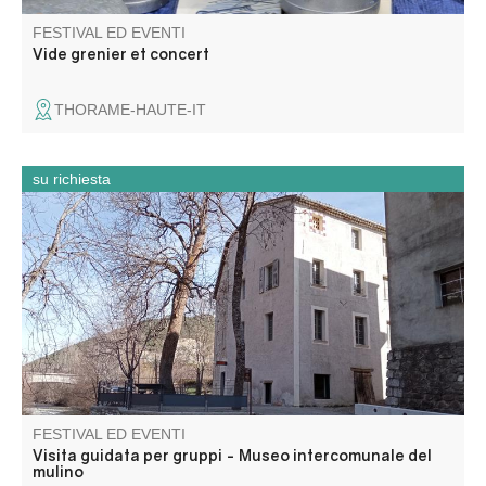
FESTIVAL ED EVENTI
Vide grenier et concert
THORAME-HAUTE-IT
su richiesta
Entrate come se foste in un mulino! L'unico museo del
genere nella regione! Questa ex fabbrica di tessuti è stata
trasformata in un mulino nel 1902. Per 70 anni, questo
mulino industriale ha prodotto farina. Ora sta riaprendo le
sue porte per essere visitato.
FESTIVAL ED EVENTI
Visita guidata per gruppi - Museo intercomunale del
mulino