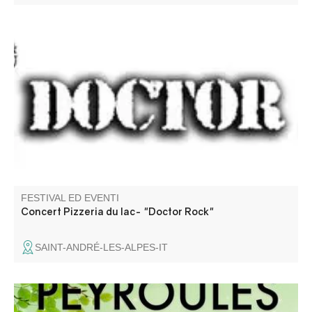
Du Rock et Tribute Motorhead. Barbecue géant, pizzas au
feu de bois, tout ce qu'il faut pour passer une excellente
soirée.
FESTIVAL ED EVENTI
Concert Pizzeria du lac- "Doctor Rock"
SAINT-ANDRÉ-LES-ALPES-IT
A gagner : Cave à vin, Vidéo projecteur, Paniers garnies,