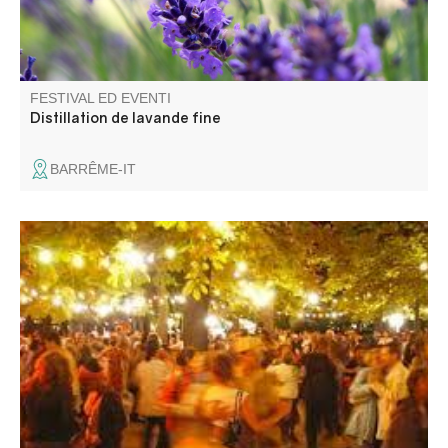
FESTIVAL ED EVENTI
Distillation de lavande fine
BARRÊME-IT
Concours de boules et bal les jeudi, vendredi et samedi.
Paëlla le vendredi, aïoli le samedi.