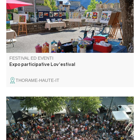
leurs univers, pour laisser place aux échanges et aux
rencontres autour de l’art.
FESTIVAL ED EVENTI
Expo participative Lov'estival
THORAME-HAUTE-IT
Incontro amichevole e festoso, "Annot à bloc" si propone
di far scoprire e condividere l'arrampicata per un giorno,
nel magnifico sito naturale delle arenarie di Annot e nel
cuore del villaggio.