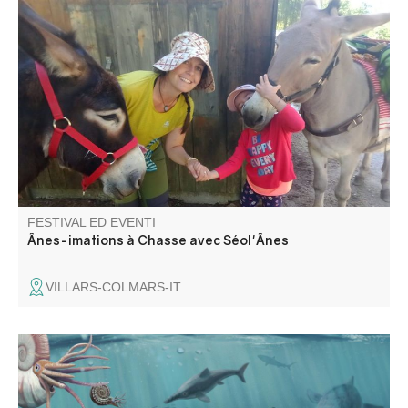
Venez rencontrer les ânes d'Émilie, son métier d'ânière et
l'amour qu'elle porte à ses amis aux longues oreilles.
Rencontre du troupeau, pansage, balade avec les ânes ,
contes et poèmes sur cet animal attachant !
FESTIVAL ED EVENTI
Ânes-imations à Chasse avec Séol'Ânes
VILLARS-COLMARS-IT
Géologie et patrimoine naturel, partez à la découverte du
plésiosaure, grand reptile marin disparu il y a 66 millions