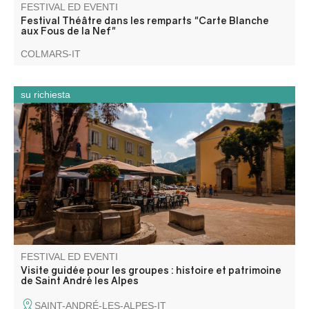
FESTIVAL ED EVENTI
Festival Théâtre dans les remparts "Carte Blanche
aux Fous de la Nef"
COLMARS-IT
su richiesta
À travers le centre ancien, les canaux et les anciens sites
industriels, cette visite guidée retrace l’évolution de Saint-
André-les-Alpes, village-carrefour façonné par l’eau, les
échanges et les activités humaines, du Moyen Âge à
l’époque contemporaine.
FESTIVAL ED EVENTI
Visite guidée pour les groupes : histoire et patrimoine
de Saint André les Alpes
SAINT-ANDRÉ-LES-ALPES-IT