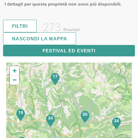
I dettagli per questa proprietà non sono più disponibili.
273
FILTRI
Risultati
NASCONDI LA MAPPA
FESTIVAL ED EVENTI
71
+
17
−
19
50
34
34