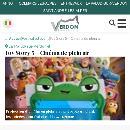
ANNOT
COLMARS-LES-ALPES
ENTREVAUX
LA PALUD-SUR-VERDON
SAINT-ANDRÉ-LES-ALPES
←
Accueil
Festival ed eventi
Toy Story 5 – Cinéma de plein air
La Palud-sur-Verdon-it
Toy Story 5 – Cinéma de plein air
Projection d'un film en plein air : prévoyez un plaid,
les soirées sont fraîches à la…
Lire plus