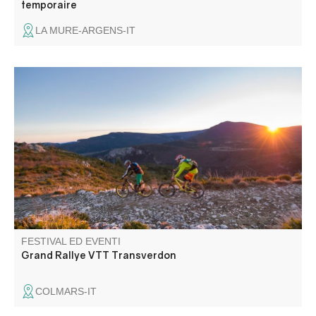
temporaire
LA MURE-ARGENS-IT
Un raduno di mountain bike all-mountain di 5 giorni,
intervallato da 3 o 4 prove speciali giornaliere di pura
mountain bike. Prevede 30-40 km al giorno per 1100-
1400 m di dislivello totale.
FESTIVAL ED EVENTI
Grand Rallye VTT Transverdon
COLMARS-IT