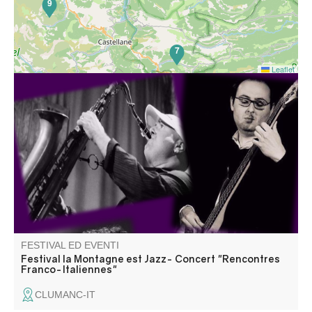
9
7
Leaflet
Concert « Il suffit de passer le col », une rencontre entre
musiciens italiens et français qui n'ont pas l'habitude de
jouer ensemble. Information 06 18 07 14 29
FESTIVAL ED EVENTI
Festival la Montagne est Jazz- Concert "Rencontres
Franco-Italiennes"
CLUMANC-IT