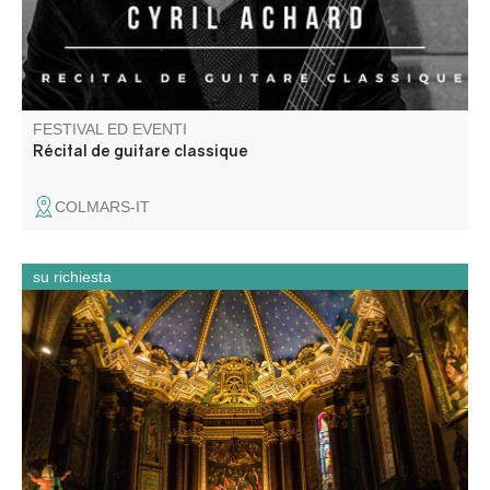
FESTIVAL ED EVENTI
Récital de guitare classique
COLMARS-IT
su richiesta
Partez à la découverte de la cathédrale Notre-Dame-de-
l’Assomption lors d’une visite flash guidée spécialement
conçue pour les groupes. En un temps court, elle dévoile
son histoire, ses décors et les éléments essentiels qui ont
marqué la vie de la cité.