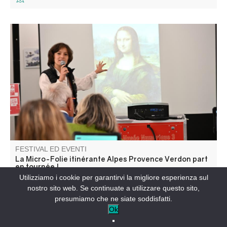
La Micro-Folie itinérante Alpes Provence Verdon s'installe
à Entrevaux ! La Micro-Folie c'est un musée numérique,
un espace de réalité virtuelle, un fablab et une
ludothèque. Une programmation riche et ludique vous
attend pour petits et grands.
FESTIVAL ED EVENTI
La Micro-Folie itinérante Alpes Provence Verdon part
en tournée !
Utilizziamo i cookie per garantirvi la migliore esperienza sul
ENTREVAUX-IT
nostro sito web. Se continuate a utilizzare questo sito,
presumiamo che ne siate soddisfatti.
Ok