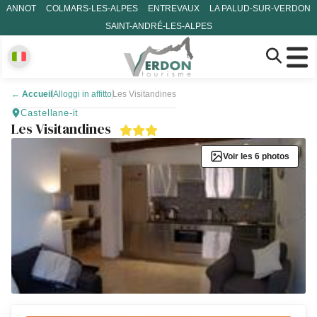
ANNOT
COLMARS-LES-ALPES
ENTREVAUX
LA PALUD-SUR-VERDON
SAINT-ANDRÉ-LES-ALPES
←
Accueil
Alloggi in affitto
Les Visitandines
Castellane-it
Les Visitandines
Voir les 6 photos