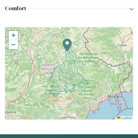
Comfort
+
−
Leaflet