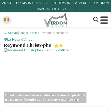
ANNOT
COLMARS-LES-ALPES
ENTREVAUX
LA PALUD-SUR-VERDON
SAINT-ANDRÉ-LES-ALPES
←
Accueil
Alloggi in affitto
Reymond Christophe
La Foux d’Allos-it
Reymond Christophe
Monolocale con balcone, situato a 5 minuti a piedi dal
fronte neve L'Aiguille della stazione Val…
Lire plus