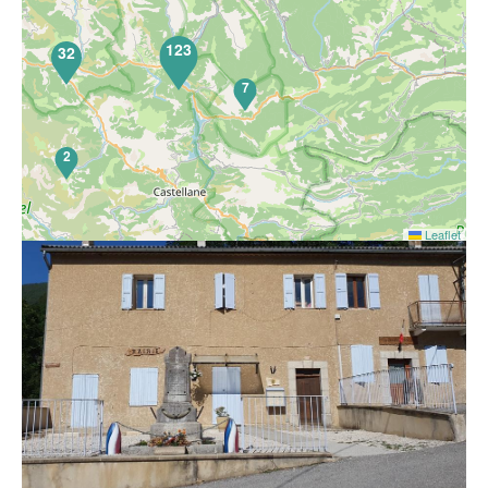
123
32
7
2
Leaflet