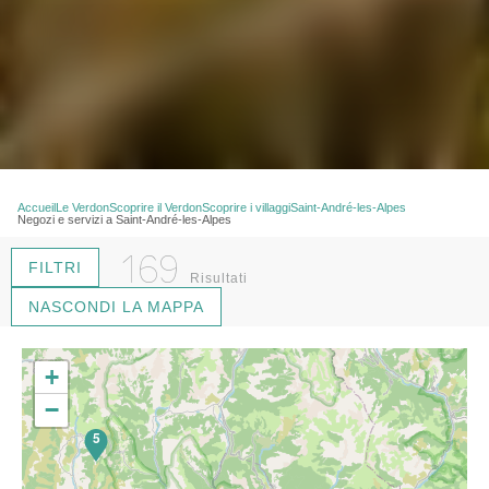
Accueil
Le Verdon
Scoprire il Verdon
Scoprire i villaggi
Saint-André-les-Alpes
Negozi e servizi a Saint-André-les-Alpes
169
FILTRI
Risultati
NASCONDI LA MAPPA
+
−
5