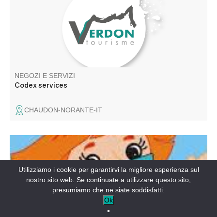
NEGOZI E SERVIZI
Codex services
CHAUDON-NORANTE-IT
Le cabinet infirmier Boniface/Comte vous accueille toute
l'année au cabinet médical, ensuite le reste de l'activité de
Utilizziamo i cookie per garantirvi la migliore esperienza sul
soins se déroule au domicile des patients.
nostro sito web. Se continuate a utilizzare questo sito,
presumiamo che ne siate soddisfatti.
Ok