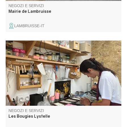
NEGOZI E SERVIZI
Mairie de Lambruisse
LAMBRUISSE-IT
Candele in cera d'api pura e locale, candele in cera di
soia. Fondenti profumati con fragranze di Grasse.
Naturale, colorata, profumata, la nostra gamma di
candele è molto varia. Ordini personalizzati, regali,
compleanni, matrimoni...
NEGOZI E SERVIZI
Les Bougies Lystelle