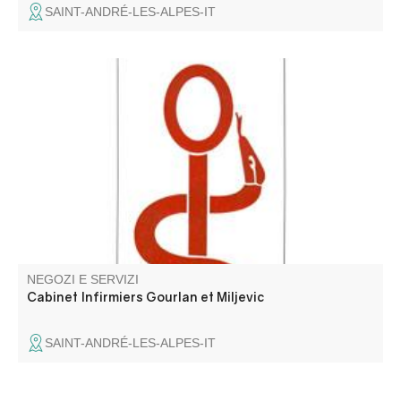
SAINT-ANDRÉ-LES-ALPES-IT
Lo studio infermieristico Gourlan/Miljevic vi accoglie tutto
l'anno presso lo studio medico, in route de Nice. Lo studio
è aperto dalle 9 alle 9.30, tranne la domenica e i giorni
festivi, dopodiché il resto dell'attività infermieristica si
svolge a casa dei pazienti.
NEGOZI E SERVIZI
Cabinet Infirmiers Gourlan et Miljevic
SAINT-ANDRÉ-LES-ALPES-IT