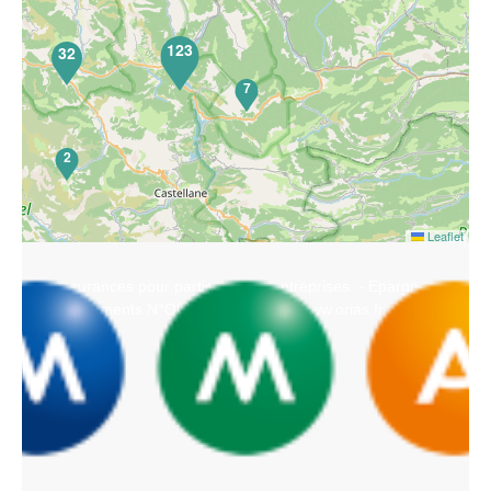
123
32
7
2
Leaflet
- Assurances pour particuliers et entreprises. - Epargnes
et Placements N°ORIAS 07.010.731 www.orias.fr