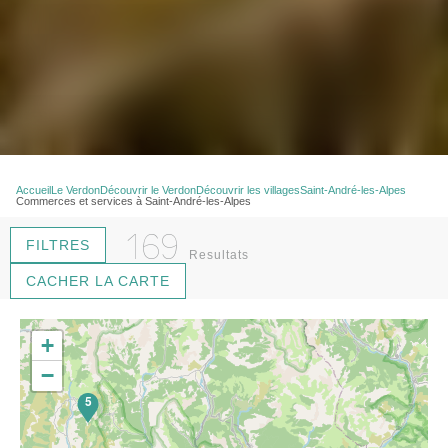
Accueil
Le Verdon
Découvrir le Verdon
Découvrir les villages
Saint-André-les-Alpes
Commerces et services à Saint-André-les-Alpes
169
FILTRES
Resultats
CACHER LA CARTE
+
−
5