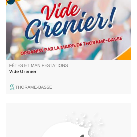
Venez chiner dans les rues et places du village. Jouets,
objets de décoration, livres, vêtements
FÊTES ET MANIFESTATIONS
Vide Grenier
THORAME-BASSE
Stage de chants polyphoniques des peuples nomades
(Tsiganes, mongols, Touaregs…) animé par trois cheffes
de chœurs expérimentées