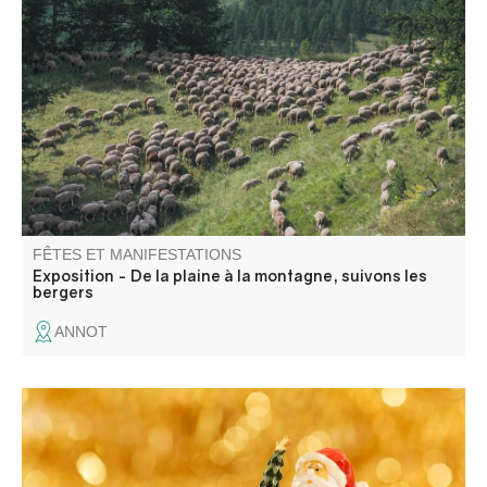
Les photos d’Emmanuel Breteau, photographe
professionnel, représentent l’activité pastorale à travers le
travail du berger / éleveur de façon originale et
esthétique.
FÊTES ET MANIFESTATIONS
Exposition - De la plaine à la montagne, suivons les
bergers
ANNOT
Venez découvrir de nombreux stands aux couleurs de
Noël et des gourmandises pour raviver vos papilles.