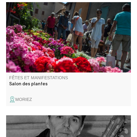
L’association La Fleur de Sel, qui l’organise, redouble
d’effort et d’inventivité : les rues du village prennent des
airs de floralies et se transforment en une véritable
pépinière à ciel ouvert !
FÊTES ET MANIFESTATIONS
Salon des plantes
MORIEZ
Cyril Achard interprète des pièces pour luth par Jean-
Sébastien Bach, adaptation pour guitare.