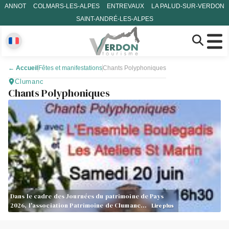
ANNOT
COLMARS-LES-ALPES
ENTREVAUX
LA PALUD-SUR-VERDON
SAINT-ANDRÉ-LES-ALPES
←
Accueil
Fêtes et manifestations
Chants Polyphoniques
Clumanc
Chants Polyphoniques
Dans le cadre des Journées du patrimoine de Pays
2026, l'association Patrimoine de Clumanc…
Lire plus