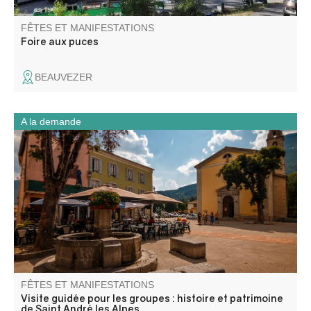
FÊTES ET MANIFESTATIONS
Foire aux puces
BEAUVEZER
A la demande
À travers le centre ancien, les canaux et les anciens sites
industriels, cette visite guidée retrace l’évolution de Saint-
André-les-Alpes, village-carrefour façonné par l’eau, les
échanges et les activités humaines, du Moyen Âge à
l’époque contemporaine.
FÊTES ET MANIFESTATIONS
Visite guidée pour les groupes : histoire et patrimoine
de Saint André les Alpes