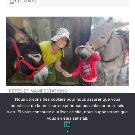
COLMARS
Venez rencontrer les ânes d'Émilie, son métier d'ânière et
l'amour qu'elle porte à ses amis aux longues oreilles.
Rencontre du troupeau, pansage, balade avec les ânes ,
contes et poèmes sur cet animal attachant !
FÊTES ET MANIFESTATIONS
Ânes-imations à Chasse avec Séol'Ânes
Nous utilisons des cookies pour nous assurer que vous
bénéficiez de la meilleure expérience possible sur notre site
web. Si vous continuez à utiliser ce site, nous supposerons que
VILLARS-COLMARS
vous en êtes satisfait.
Ok