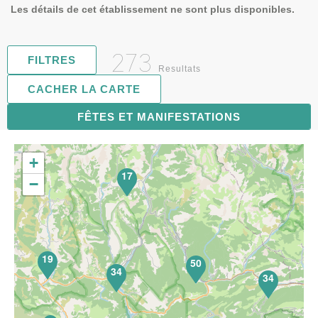
Les détails de cet établissement ne sont plus disponibles.
273
FILTRES
Resultats
CACHER LA CARTE
FÊTES ET MANIFESTATIONS
71
+
17
−
19
50
34
34