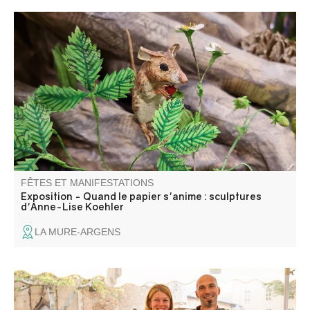
Cet été, au musée intercommunal, venez découvrir le
travail d’Anne-Lise Koehler. Artiste pluridisciplinaire,
sculptrice, plasticienne et directrice artistique, elle façonne
depuis plus de vingt ans un univers où le papier devient
matière vivante.
FÊTES ET MANIFESTATIONS
Exposition - Quand le papier s'anime : sculptures
d'Anne-Lise Koehler
LA MURE-ARGENS
Les artisans et producteurs du village vous accueillent.