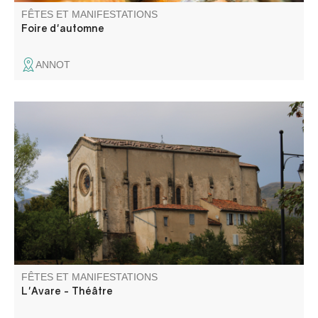
FÊTES ET MANIFESTATIONS
Foire d'automne
ANNOT
L'avare, une comédie ou une tragédie… Cette pièce de
Molière, par l'atelier théâtre Les Gens d'ici, aborde la folie
de l'avarice, le pouvoir de l'amour et la rébellion contre le
despotisme. Suivi d'un repas partagé.
FÊTES ET MANIFESTATIONS
L'Avare - Théâtre