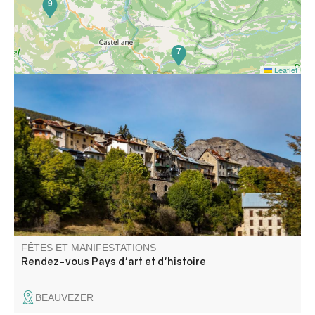
9
7
Leaflet
Une balade contée où récits et paroles d’un agent de
l’ONF se croisent pour évoquer le paysage et le
reboisement.
FÊTES ET MANIFESTATIONS
Rendez-vous Pays d'art et d'histoire
BEAUVEZER