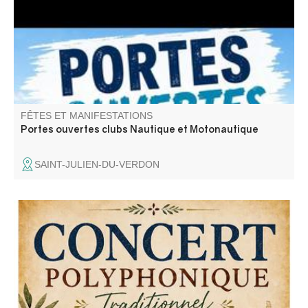
planche à voile, hobbycat, wakeboard, ski nautique,
bouée tractées). Venez nombreux
FÊTES ET MANIFESTATIONS
Portes ouvertes clubs Nautique et Motonautique
SAINT-JULIEN-DU-VERDON
Concert de "A Cantari", un groupe de chant traditionnel
polyphonique a capella riche d'un répertoire de chants
sacrés et profanes.