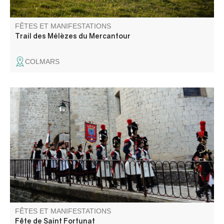
FÊTES ET MANIFESTATIONS
Trail des Mélèzes du Mercantour
COLMARS
A la Pentecôte, les défilés de la fanfare et de la Bravade
en costume d'époque napoléonienne, rythment la vie du
village. Retraite aux flambeaux, embrasement du pont,
bals et feu d'artifice se succèdent, la fête foraine s'installe
sur la place.
FÊTES ET MANIFESTATIONS
Fête de Saint Fortunat