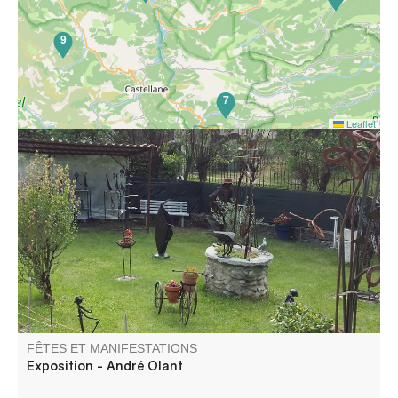
9
7
Leaflet
L'art de la récup : André Olant expose ses sculptures en
fer forgé dans son atelier de la Beïte.
FÊTES ET MANIFESTATIONS
Exposition - André Olant