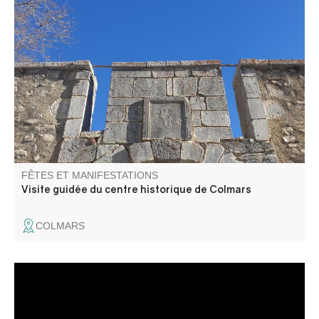
Pour découvrir l'histoire et les secrets de Colmars à
travers ses ruelles, ses places et ses monuments
principaux.
FÊTES ET MANIFESTATIONS
Visite guidée du centre historique de Colmars
COLMARS
Les clubs nautique et motonautique de Castillon vous
invitent à découvrir leurs activités (paddle, aviron, kayak,