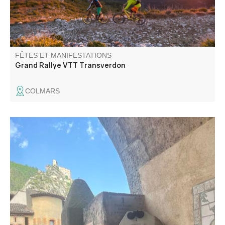
FÊTES ET MANIFESTATIONS
Grand Rallye VTT Transverdon
COLMARS
Laissez-vous guider par Madeleine Garcin et découvrez,
au fil des ruelles, le quotidien d’une place forte du XVIIIᵉ
siècle.