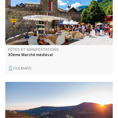
instruments de musique... Une soixantaine d'exposants
présentent des créations originales et artisanales.
FÊTES ET MANIFESTATIONS
30ème Marché médiéval
COLMARS
Rallye VTT All Mountain de 5 jours fin juin / début juillet,
tout à vélo, entrecoupé de 3 à 4 spéciales quotidiennes
de pur vélo de montagne. Comptez 30 à 40 km quotidiens
pour 1100 à 1400m de dénivelés cumulés.