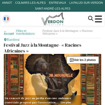
ANNOT
COLMARS-LES-ALPES
ENTREVAUX
LA PALUD-SUR-VERDON
SAINT-ANDRÉ-LES-ALPES
←
Fêtes et
Festival Jazz à la Montagne- « Racines
Accueil
manifestations
Africaines »
Barrême
Festival Jazz à la Montagne- « Racines
Africaines »
Voir les 2 photos
Un concert de jazz au jardin dans une ambiance
conviviale proposé par l’association…
Lire plus