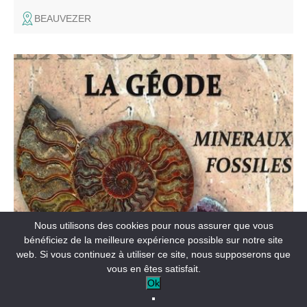
BEAUVEZER
Venez découvrir une exposition de minéraux et fossiles au
coeur d'une ancienne bergerie.
FÊTES ET MANIFESTATIONS
Nous utilisons des cookies pour nous assurer que vous
Exposition La Géode
bénéficiez de la meilleure expérience possible sur notre site
web. Si vous continuez à utiliser ce site, nous supposerons que
vous en êtes satisfait.
ENTREVAUX
Ok