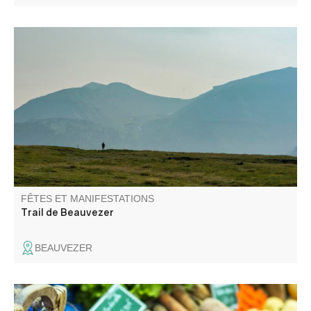
Le Trail de Beauvezer vous propose quatre parcours pour
une découverte des fabuleux sentiers du Haut Verdon au
cœur des Alpes du Sud et du Mercantour !
FÊTES ET MANIFESTATIONS
Trail de Beauvezer
BEAUVEZER