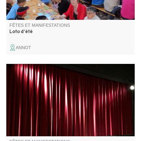
FÊTES ET MANIFESTATIONS
Loto d'été
ANNOT
La Compagnie Placebo présente "Une heure et demie de
retard".