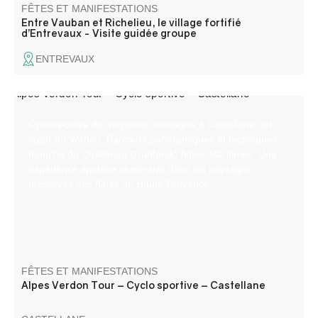
FÊTES ET MANIFESTATIONS
Entre Vauban et Richelieu, le village fortifié
d’Entrevaux - Visite guidée groupe
ENTREVAUX
Cyclosportive de moyenne montagne à Castellane, au
cœur du Verdon. Parcours panoramiques et techniques,
manche du Challenge Granfondo Alpes‑Maritimes. Une
expérience sportive immersive dans les paysages
préservés des Alpes de Haute‑Provence.
FÊTES ET MANIFESTATIONS
Alpes Verdon Tour – Cyclo sportive – Castellane