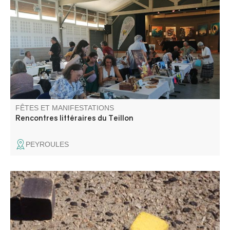
Salon du livre accueillant de nombreux auteurs.
Rencontres, interviews, espace lecture, dédicaces.
Animations autour du miel. Restauration sur place.
FÊTES ET MANIFESTATIONS
Rencontres littéraires du Teillon
PEYROULES
Venez vivre la Journée du Comité des Fêtes, et participez
au concours de boules carrées sur le jeu de boules.
Buvette et musique toute la journée..