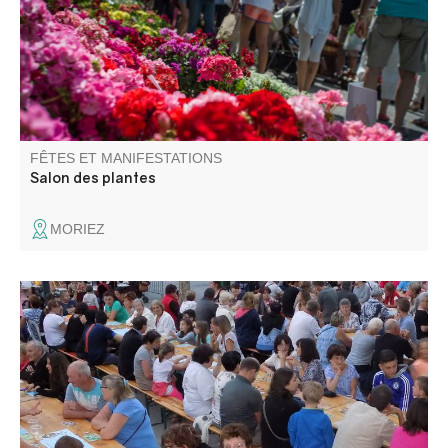
pépinière à ciel ouvert !
FÊTES ET MANIFESTATIONS
Salon des plantes
MORIEZ
Ambiance conviviale sous les platanes, le Comité des
fêtes organise son loto annuel. De nombreux lots à
gagner !