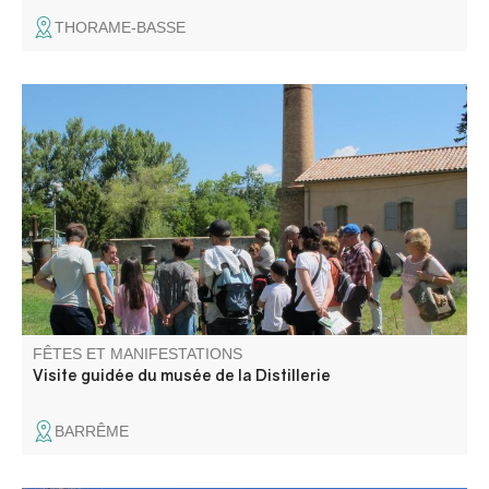
THORAME-BASSE
Profitez d’une visite guidée pour découvrir l’histoire de
cette ancienne distillerie de lavande fine construite en
1905 par l’entreprise allemande Schimmel. Un
témoignage unique d’un passé lié à l’industrie du parfum,
florissante au milieu du XXe siècle.
FÊTES ET MANIFESTATIONS
Visite guidée du musée de la Distillerie
BARRÊME