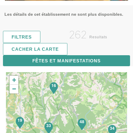
Les détails de cet établissement ne sont plus disponibles.
262
FILTRES
Resultats
CACHER LA CARTE
FÊTES ET MANIFESTATIONS
67
+
16
−
19
48
33
34