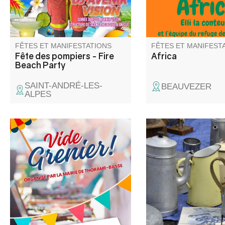
Buvette et Food truck sur
place.
FÊTES ET MANIFESTATIONS
FÊTES ET MANIFEST
Fête des pompiers - Fire
Africa
Beach Party
SAINT-ANDRÉ-LES-
BEAUVEZER
ALPES
Venez chiner dans les rues et
Vide grenier, concert e
places du village. Jouets,
de fabrication dans l
objets de décoration, livres,
petit village
vêtements