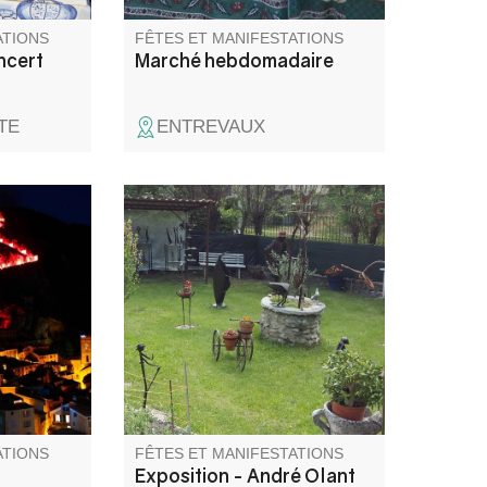
ATIONS
FÊTES ET MANIFESTATIONS
ncert
Marché hebdomadaire
TE
ENTREVAUX
me !
L'art de la récup : André Olant
montée aux
expose ses sculptures en fer
rasement
forgé dans son atelier de la
d'un
Beïte.
ATIONS
FÊTES ET MANIFESTATIONS
Exposition - André Olant