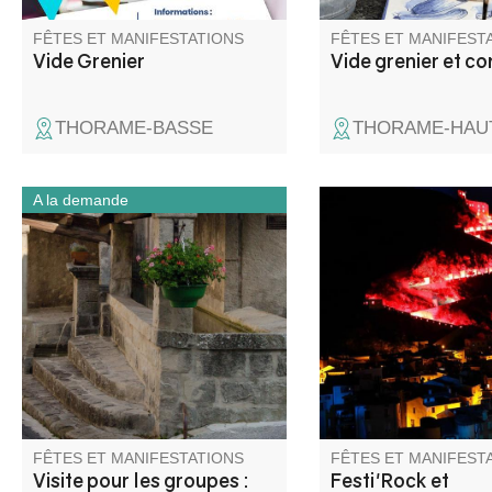
FÊTES ET MANIFESTATIONS
FÊTES ET MANIFEST
Vide Grenier
Vide grenier et co
THORAME-BASSE
THORAME-HAU
A la demande
Une demi-journée idéale pour
La Citadelle s'enflam
saisir l’histoire et l’âme de ce
Venez assister à la 
village des Alpes du Sud.
flambeaux et à l'emb
de la Citadelle, suivi 
concert de rock.
FÊTES ET MANIFESTATIONS
FÊTES ET MANIFEST
Visite pour les groupes :
Festi'Rock et