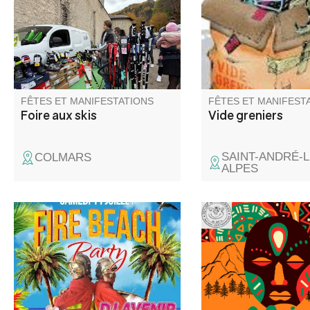
déstockage, neuf et occasions,
vêtements.
vêtements et chaussures.
FÊTES ET MANIFESTATIONS
FÊTES ET MANIFEST
Foire aux skis
Vide greniers
SAINT-ANDRÉ-L
COLMARS
ALPES
L'amicale des sapeurs
Elli la conteuse et l'é
pompiers de Saint André les
refuge vous proposen
Alpes vous propose l'aprèm
repas contes ou un c
porte ouverte de 14h à 18h,
gourmand contes. Ba
Happy Hour de 18h à 20h suivi
recommandée aux b
d'une soirée animée par DJ.
marcheurs.