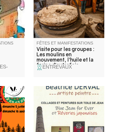
Entrevaux.
ATIONS
FÊTES ET MANIFESTATIONS
Visite pour les groupes :
Les moulins en
mouvement, l’huile et la
farine d’autrefois
ES-
ENTREVAUX
quipe du
Venez découvrir les collages et
t une
peintures sur toile de jean de
afé
Béatrice Derval, artiste peintre.
lade
ons