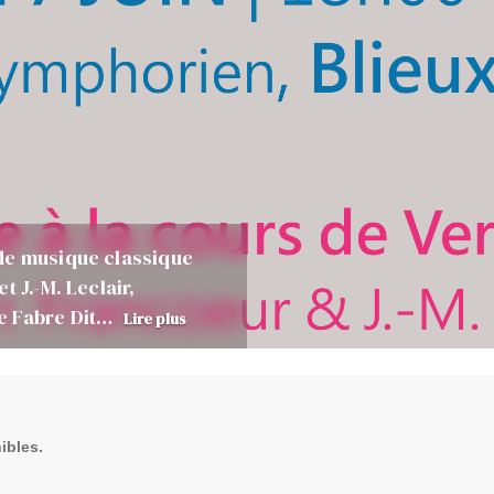
de musique classique
 J.-M. Leclair,
e Fabre Dit…
Lire plus
ibles.