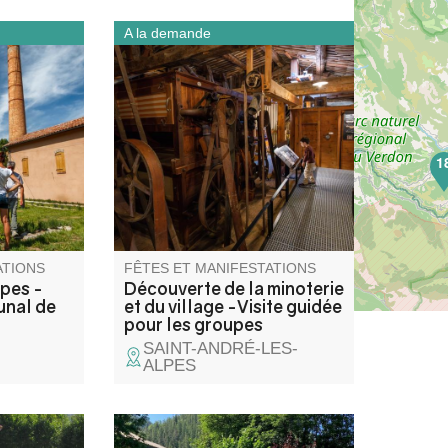
A la demande
diateur
Une journée associant
découverte
patrimoine industriel et
illerie de
découverte du territoire.
te
ite en 1905
1
mande
alement.
ATIONS
FÊTES ET MANIFESTATIONS
upes -
Découverte de la minoterie
unal de
et du village -Visite guidée
pour les groupes
SAINT-ANDRÉ-LES-
ALPES