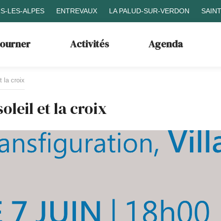
S-LES-ALPES
ENTREVAUX
LA PALUD-SUR-VERDON
SAIN
journer
Activités
Agenda
t la croix
oleil et la croix