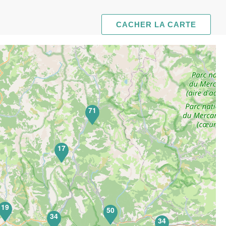
CACHER LA CARTE
71
17
19
50
34
34