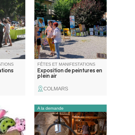
 des
Venez admirer les créations
ouvrir les
des artistes de l’association
posent tout
ACA (art et créations artistiques
du Haut Verdon) : peintures et
dessins aquarelles, huiles,
pastels.
ATIONS
FÊTES ET MANIFESTATIONS
ations
Exposition de peintures en
plein air
COLMARS
A la demande
 rues et
Visitez les anciens moulins à
ets,
huile et à farine actionnés par
livres,
l’eau de la Chalvagne à