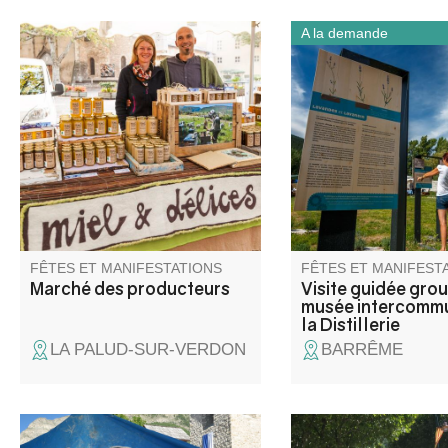
A la demande
Les artisans et producteurs du
Accompagné d'un mé
village vous accueillent.
culturel, partez à la 
de cette ancienne dist
plantes à parfum. Cet
distillerie est constru
par une société Alle
implantée internation
FÊTES ET MANIFESTATIONS
FÊTES ET MANIFEST
Marché des producteurs
Visite guidée gro
musée intercomm
la Distillerie
LA PALUD-SUR-VERDON
BARRÊME