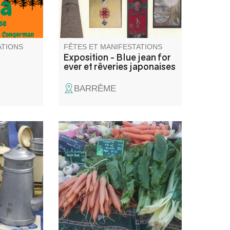
ATIONS
FÊTES ET MANIFESTATIONS
Exposition - Blue jean for
ever et rêveries japonaises
BARRÊME
t atelier
Vous trouverez sur la place
e charmant
Louis Moreau un petit marché
avec des produits locaux.