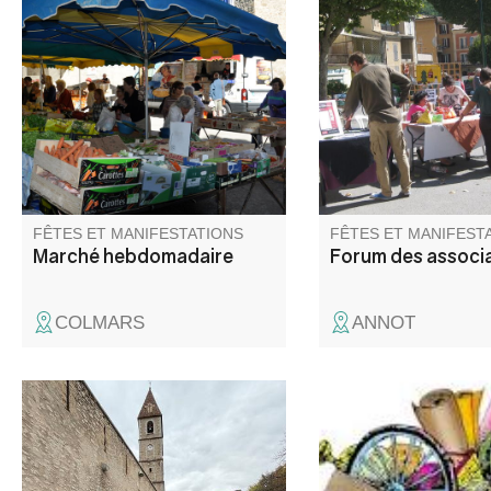
Le traditionnel marché avec
Venez à la rencontre
ses étals colorés et ses
associations pour déc
saveurs et senteurs entre
activités qu'elles pro
montagne et Provence. Selon
au long de l'année.
la saison: primeurs,
cochonnailles, fromages,
vêtements, déco, cadeaux et
gourmandises ! D'octobre à
mai le nombre d'exposants est
limité.
FÊTES ET MANIFESTATIONS
FÊTES ET MANIFEST
Marché hebdomadaire
Forum des associ
COLMARS
ANNOT
Profitez de la foire au ski et
Venez chiner dans les
braderie d'hiver pour faire de
places du village. Jou
bonnes affaires, matériel en
objets de décoration, 