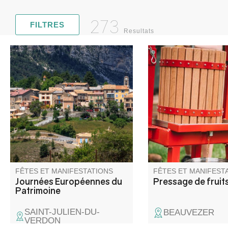
273
FILTRES
Resultats
Exposition de photos
Une journée pour bro
anciennes et visite du village
presser, pasteuriser,
de Saint-Julien-du-Verdon dans
et partager sans modé
le cadre des Journées
européennes du patrimoine.
FÊTES ET MANIFESTATIONS
FÊTES ET MANIFEST
Journées Européennes du
Pressage de fruit
Patrimoine
SAINT-JULIEN-DU-
BEAUVEZER
VERDON