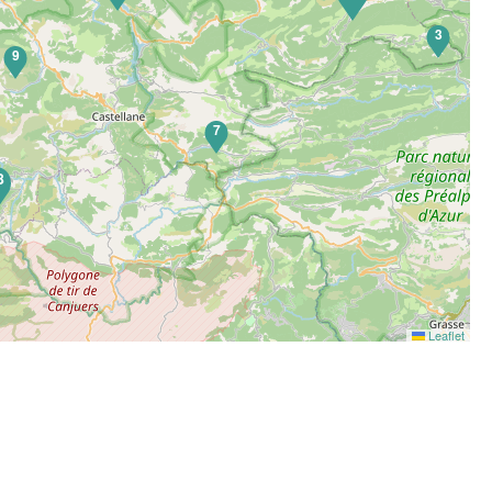
3
9
7
8
Leaflet