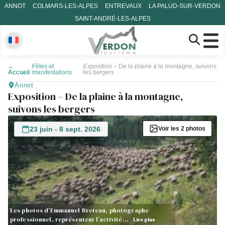
ANNOT
COLMARS-LES-ALPES
ENTREVAUX
LA PALUD-SUR-VERDON
SAINT-ANDRÉ-LES-ALPES
←
Fêtes et
Exposition – De la plaine à la montagne, suivons
Accueil
manifestations
les bergers
Annot
Exposition – De la plaine à la montagne,
suivons les bergers
23 juin - 8 sept. 2026
Voir les 2 photos
Les photos d’Emmanuel Breteau, photographe
professionnel, représentent l’activité…
Lire plus