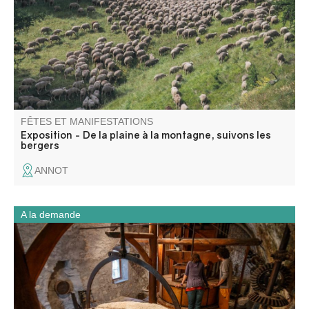
travail du berger / éleveur de façon originale et
esthétique.
FÊTES ET MANIFESTATIONS
Exposition - De la plaine à la montagne, suivons les
bergers
ANNOT
A la demande
Visitez les anciens moulins à huile et à farine actionnés
par l’eau de la Chalvagne à Entrevaux.