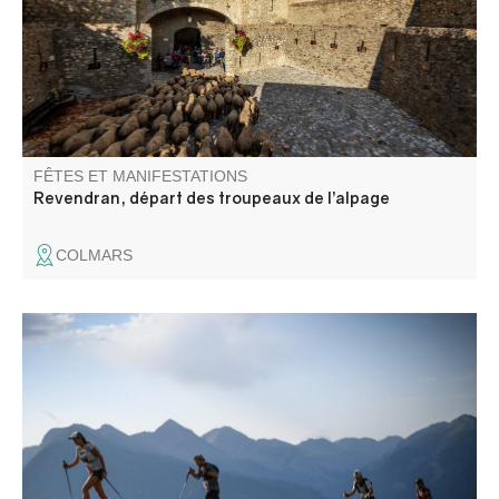
la descente de l'alpage dans une ambiance conviviale
sublimée par les couleurs de l'automne.
FÊTES ET MANIFESTATIONS
Revendran, départ des troupeaux de l’alpage
COLMARS
Venez profiter d’un week-end sportif, familial et joyeux
dans les magnifiques montagnes du Haut Verdon. Quatre
parcours vous attendent : 10km-Espiniers, 50km, 25km,
10km-Colletta ainsi que des courses enfants.