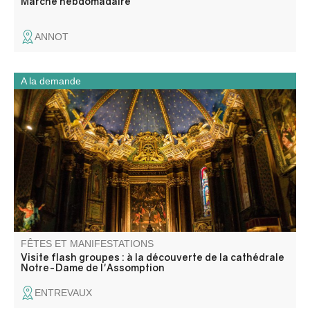
Marché hebdomadaire
ANNOT
A la demande
Partez à la découverte de la cathédrale Notre-Dame-de-
l’Assomption lors d’une visite flash guidée spécialement
conçue pour les groupes. En un temps court, elle dévoile
son histoire, ses décors et les éléments essentiels qui ont
marqué la vie de la cité.
FÊTES ET MANIFESTATIONS
Visite flash groupes : à la découverte de la cathédrale
Notre-Dame de l'Assomption
ENTREVAUX