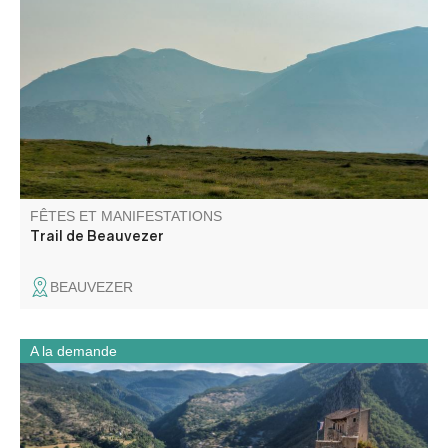
Le Trail de Beauvezer vous propose quatre parcours pour
une découverte des fabuleux sentiers du Haut Verdon au
cœur des Alpes du Sud et du Mercantour !
FÊTES ET MANIFESTATIONS
Trail de Beauvezer
BEAUVEZER
A la demande
Forteresse juchée sur son éperon rocheux, vos élèves
découvriront, dans cette citadelle, le fonctionnement d’un
tel monument militaire et ses phases de construction.