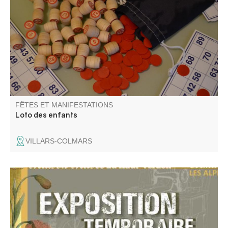
gâteaux sur place. Les enfants doivent être
accompagnés.
FÊTES ET MANIFESTATIONS
Loto des enfants
VILLARS-COLMARS
Vêtements et accessoires de dames en haute vallée du
Verdon (1830-1950). La mode féminine est sûrement
moins terne que ce que vous l’imaginez ! Nos
photographies de famille donnent l’image d’une vie