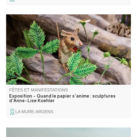
Cet été, au musée intercommunal, venez découvrir le
travail d’Anne-Lise Koehler. Artiste pluridisciplinaire,
sculptrice, plasticienne et directrice artistique, elle façonne
depuis plus de vingt ans un univers où le papier devient
matière vivante.
FÊTES ET MANIFESTATIONS
Exposition - Quand le papier s'anime : sculptures
d'Anne-Lise Koehler
LA MURE-ARGENS