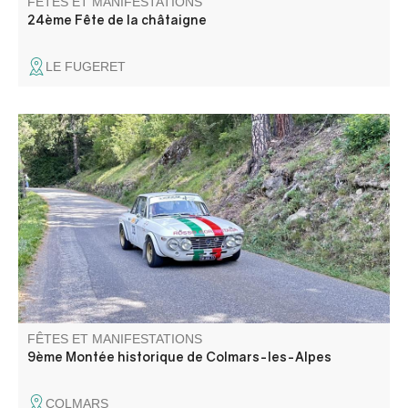
FÊTES ET MANIFESTATIONS
24ème Fête de la châtaigne
LE FUGERET
La Montée Historique est ouverte aux autos de course de
collection ainsi qu’à des voitures prestigieuses, rares, à
caractère exceptionnel. Elle se tient dans les lacets du
mythique Col des Champs qui domine la cité fortifiée.
FÊTES ET MANIFESTATIONS
9ème Montée historique de Colmars-les-Alpes
COLMARS