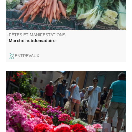
FÊTES ET MANIFESTATIONS
Marché hebdomadaire
ENTREVAUX
L’association La Fleur de Sel, qui l’organise, redouble
d’effort et d’inventivité : les rues du village prennent des
airs de floralies et se transforment en une véritable
pépinière à ciel ouvert !