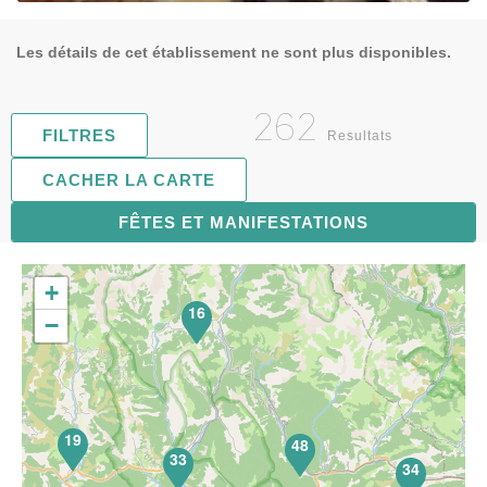
Les détails de cet établissement ne sont plus disponibles.
262
FILTRES
Resultats
CACHER LA CARTE
FÊTES ET MANIFESTATIONS
67
+
16
−
19
48
33
34