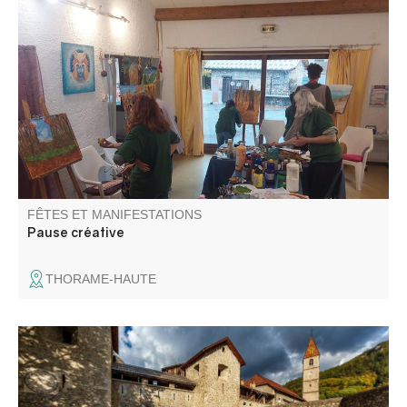
Atelier créatif pour adultes et enfants accompagnés.
Expérimenter sa créativité sous différentes formes, outils
et thèmes, chaque séance est une surprise !
FÊTES ET MANIFESTATIONS
Pause créative
THORAME-HAUTE
La tradition de la transhumance à pied, inscrite au
patrimoine culturel immatériel de l’UNESCO, perdure
depuis des siècles. L’événement « Revendran » célèbre