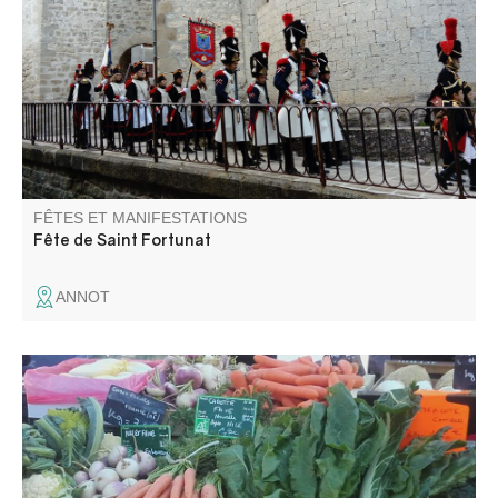
en costume d'époque napoléonienne, rythment la vie du
village. Retraite aux flambeaux, embrasement du pont,
bals et feu d'artifice se succèdent, la fête foraine s'installe
sur la place.
FÊTES ET MANIFESTATIONS
Fête de Saint Fortunat
ANNOT
Vous trouverez sur la place Louis Moreau un petit marché
avec des produits locaux.