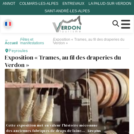
ANNOT
COLMARS-LES-ALPES
ENTREVAUX
LA PALUD-SUR-VERDON
SAINT-ANDRÉ-LES-ALPES
←
Fêtes et
Exposition « Trames, au fil des draperies du
Accueil
manifestations
Verdon »
Peyroules
Exposition « Trames, au fil des draperies du
Verdon »
Cette exposition met en valeur l'histoire méconnue
des anciennes fabriques de draps de laine…
Lire plus