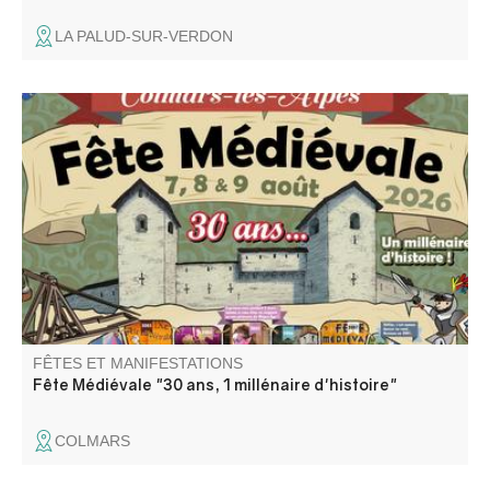
LA PALUD-SUR-VERDON
A Colmars se tient depuis 30 ans une fête légendaire qui
fait renaître l’esprit du Moyen Âge. Franchissez les portes
de la cité et plongez dans un univers de fastes et de
merveilles. Échassiers, musiciens, acrobates et nombreux
spectacles gratuits.
FÊTES ET MANIFESTATIONS
Fête Médiévale "30 ans, 1 millénaire d'histoire"
COLMARS