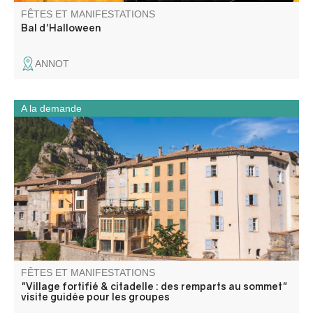
FÊTES ET MANIFESTATIONS
Bal d'Halloween
ANNOT
A la demande
Découvrez Entrevaux, son cœur historique, ses remparts,
ses ruelles médiévales. La montée vers la citadelle par la
rampe fortifiée mène à un parcours sur l’architecture
défensive et la vie des soldats.
FÊTES ET MANIFESTATIONS
"Village fortifié & citadelle : des remparts au sommet"
visite guidée pour les groupes