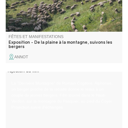
FÊTES ET MANIFESTATIONS
Exposition - De la plaine à la montagne, suivons les
bergers
ANNOT
La "Dernière Montagne" de Romain Cogitore. Alphonse,
un berger proche de la retraite donne le relais à un
couple de jeunes bergers. Film tourné dans le Haut-
Verdon, sur la montagne du Pasquier, au pied du Coyer.
Projection suivie d'échanges.