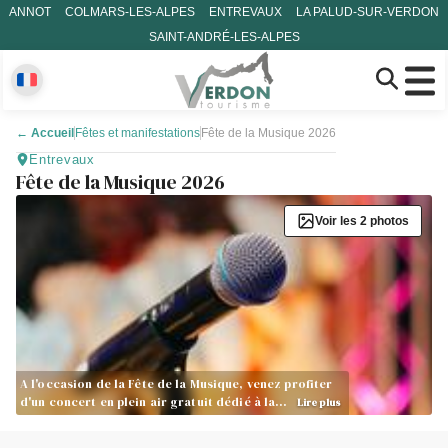
ANNOT
COLMARS-LES-ALPES
ENTREVAUX
LA PALUD-SUR-VERDON
SAINT-ANDRÉ-LES-ALPES
←
Accueil
Fêtes et manifestations
Fête de la Musique 2026
Entrevaux
Fête de la Musique 2026
Voir les 2 photos
A l'occasion de la Fête de la Musique, venez profiter
d'un concert en plein air gratuit dédié à la…
Lire plus