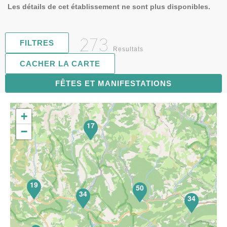
Les détails de cet établissement ne sont plus disponibles.
273
FILTRES
Resultats
CACHER LA CARTE
FÊTES ET MANIFESTATIONS
71
+
17
−
19
50
34
34