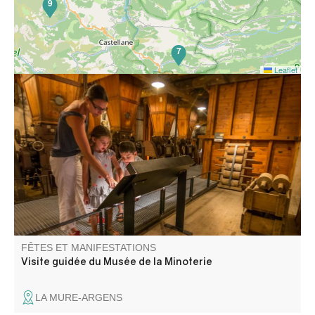
9
7
Leaflet
Suivez le guide : le dédale de cette machinerie qui
fonctionna dès 1902 pour transformer le blé en farine
n’aura plus de secrets pour vous ! Histoire du site et
précisions techniques vous permettront de mieux
comprendre l’imbrication de ces machines.
FÊTES ET MANIFESTATIONS
Visite guidée du Musée de la Minoterie
LA MURE-ARGENS