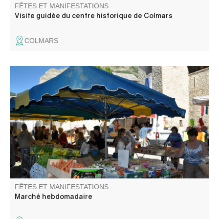
FÊTES ET MANIFESTATIONS
Visite guidée du centre historique de Colmars
COLMARS
Le traditionnel marché avec ses étals colorés et ses
saveurs et senteurs entre montagne et Provence. Selon
la saison: primeurs, cochonnailles, fromages, vêtements,
déco, cadeaux et gourmandises ! D'octobre à mai le
nombre d'exposants est limité.
FÊTES ET MANIFESTATIONS
Marché hebdomadaire