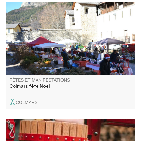
Marché artisans et saveurs aux couleurs de Noël. Parade
du Père Noël et distribution de friandises.Tombola, pesée
de la dinde et vin chaud. Ambiance conviviale autour d'un
feu et des marrons chauds ! Animations avec les
associations locales.
FÊTES ET MANIFESTATIONS
Colmars fête Noël
COLMARS
Une journée pour broyer, presser, pasteuriser, échanger,
et partager sans modération !