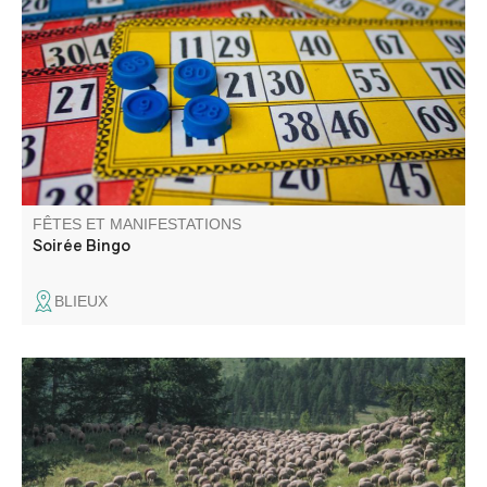
lots insolites autour d'un apéro dinatoire chaleureux.
FÊTES ET MANIFESTATIONS
Soirée Bingo
BLIEUX
Les photos d’Emmanuel Breteau, photographe
professionnel, représentent l’activité pastorale à travers le
travail du berger / éleveur de façon originale et
esthétique.