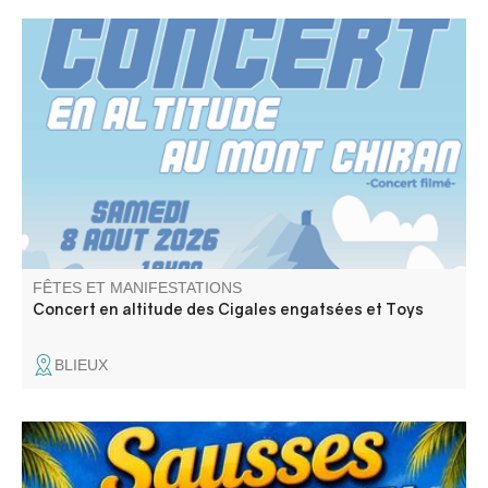
Concert par Les Cigales engatsées (rock trad provençal)
Toys ( reprises Rolling Stones).
FÊTES ET MANIFESTATIONS
Concert en altitude des Cigales engatsées et Toys
BLIEUX
Fête avec repas festif, concours de boules, défilé aux