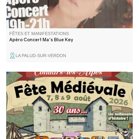
FÊTES ET MANIFESTATIONS
Apéro Concert Ma's Blue Key
LA PALUD-SUR-VERDON
A Colmars se tient depuis 30 ans une fête légendaire qui
fait renaître l’esprit du Moyen Âge. Franchissez les portes
de la cité et plongez dans un univers de fastes et de
merveilles. Échassiers, musiciens, acrobates et nombreux
spectacles gratuits.