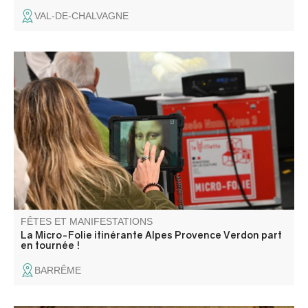
VAL-DE-CHALVAGNE
La Micro-Folie itinérante Alpes Provence Verdon s'installe
à Barrême ! La Micro-Folie c'est un musée numérique, un
espace de réalité virtuelle, un fablab et une ludothèque.
Une programmation riche et ludique vous attend pour
petits et grands.
FÊTES ET MANIFESTATIONS
La Micro-Folie itinérante Alpes Provence Verdon part
en tournée !
BARRÊME