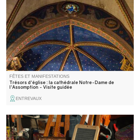
Découverte de l’ancienne cathédrale Notre-Dame de
l’Assomption, édifice majeur de la cité d’Entrevaux, mêlant
architecture gothique et décors baroques.
FÊTES ET MANIFESTATIONS
Trésors d'église : la cathédrale Notre-Dame de
l'Assomption - Visite guidée
ENTREVAUX
La garde entrevalaise organise un vide-grenier à
l'intérieur du vieux village.