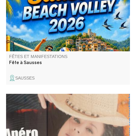
lampions, atelier enfants, bal le samedi, tournoi de Beach-
Volley, barbecue party et bal masqué "Anges et Démon"
le dimanche.
FÊTES ET MANIFESTATIONS
Fête à Sausses
SAUSSES
Apéro Concert avec Ma's Blue Key au Gite L'Arc en Ciel.