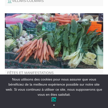
VILLARS-COLMARS
Vous trouverez sur la place Louis Moreau un petit marché
avec des produits locaux.
FÊTES ET MANIFESTATIONS
Marché hebdomadaire
Nous utilisons des cookies pour nous assurer que vous
bénéficiez de la meilleure expérience possible sur notre site
web. Si vous continuez à utiliser ce site, nous supposerons que
ENTREVAUX
vous en êtes satisfait.
Ok
A la demande