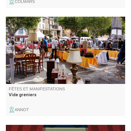
COLMARS
Annot vous invite à chiner sur la place du marché mais
également dans les rues du centre ancien ! Jouets, objets
de décoration, livres, vêtements … Il y a forcément l'objet
que vous cherchez parmi les stands.
FÊTES ET MANIFESTATIONS
Vide greniers
ANNOT