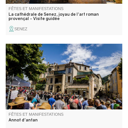
FÊTES ET MANIFESTATIONS
La cathédrale de Senez, joyau de l'art roman
provençal - Visite guidée
SENEZ
Plongez dans l’Annot d’autrefois, de 1800 à la Belle
Époque et aux années 1930. Grâce à la diversité et à la
richesse de ses animations, cet évènement unique réunit
habitants, visiteurs et passionnés autour d’une célébration
vivante du patrimoine d’Annot.
FÊTES ET MANIFESTATIONS
Annot d'antan