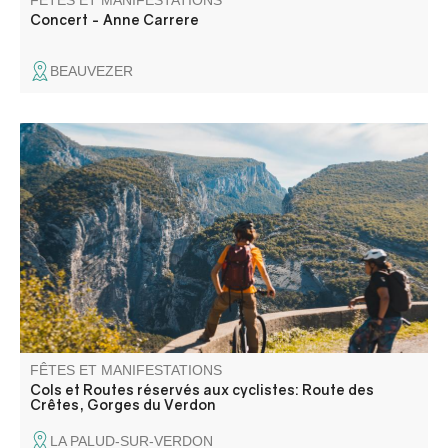
FÊTES ET MANIFESTATIONS
Concert - Anne Carrere
BEAUVEZER
Quel bonheur de faire la route des Crêtes sans le bruit
des moteurs ! Venez vivre cette expérience unique avec
vos vélos ou en effectuant une locations auprès de nos
prestataires (pourquoi pas électriques?).
FÊTES ET MANIFESTATIONS
Cols et Routes réservés aux cyclistes: Route des
Crêtes, Gorges du Verdon
LA PALUD-SUR-VERDON