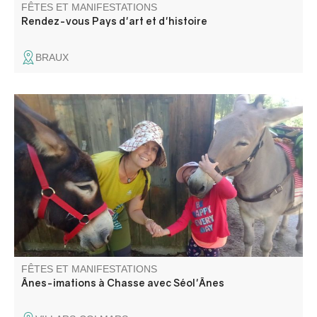
FÊTES ET MANIFESTATIONS
Rendez-vous Pays d'art et d'histoire
BRAUX
Venez rencontrer les ânes d'Émilie, son métier d'ânière et
l'amour qu'elle porte à ses amis aux longues oreilles.
Rencontre du troupeau, pansage, balade avec les ânes ,
contes et poèmes sur cet animal attachant !
FÊTES ET MANIFESTATIONS
Ânes-imations à Chasse avec Séol'Ânes