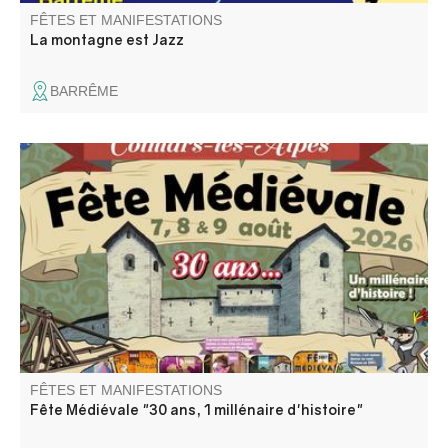
FÊTES ET MANIFESTATIONS
La montagne est Jazz
BARRÊME
A Colmars se tient depuis 30 ans une fête légendaire qui
fait renaître l’esprit du Moyen Âge. Franchissez les portes
de la cité et plongez dans un univers de fastes et de
merveilles. Échassiers, musiciens, acrobates et nombreux
spectacles gratuits.
FÊTES ET MANIFESTATIONS
Fête Médiévale "30 ans, 1 millénaire d'histoire"