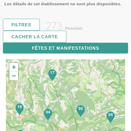
Les détails de cet établissement ne sont plus disponibles.
273
FILTRES
Resultats
CACHER LA CARTE
FÊTES ET MANIFESTATIONS
71
+
17
−
19
50
34
34