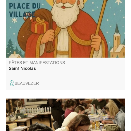
Retraite au flambeau, chocolat et vin chaud organisé par
le comité des fêtes de Beauvezer.
FÊTES ET MANIFESTATIONS
Saint Nicolas
BEAUVEZER
Apéro céramique au bar Les Callunes, décorez votre
pièces dans une ambiance musicale ! Matériel fourni. Bar
& tapas sur place (non inclus). À récupérer après cuisson
dès le 15/08.