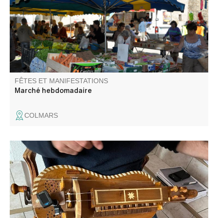
la saison: primeurs, cochonnailles, fromages, vêtements,
déco, cadeaux et gourmandises ! D'octobre à mai le
nombre d'exposants est limité.
FÊTES ET MANIFESTATIONS
Marché hebdomadaire
COLMARS
Un beau week-end de musique Occitane bien ancré dans
les traditions de Colmars-les-Alpes .