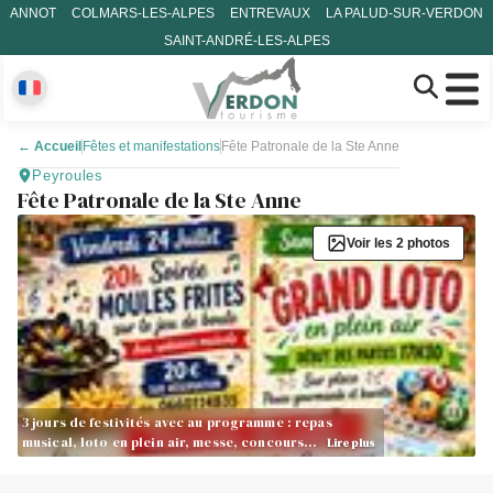
ANNOT
COLMARS-LES-ALPES
ENTREVAUX
LA PALUD-SUR-VERDON
SAINT-ANDRÉ-LES-ALPES
←
Accueil
Fêtes et manifestations
Fête Patronale de la Ste Anne
Peyroules
Fête Patronale de la Ste Anne
Voir les 2 photos
3 jours de festivités avec au programme : repas
musical, loto en plein air, messe, concours…
Lire plus