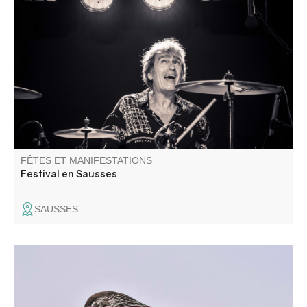
Du tango argentin on passe au blues, du classique au
gospel et au rock : une programmation variée, riche en
qualité et en rencontres humaines. Des artistes
internationaux, nationaux ou locaux disponibles pour des
moments de partage inoubliables.
FÊTES ET MANIFESTATIONS
Festival en Sausses
SAUSSES
Partez à la découverte des nombreuses espèces
d'oiseaux, petits et grands, qui peuplent nos montagnes !