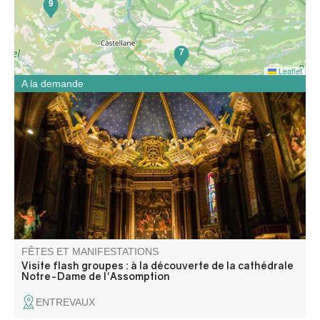
9
7
Leaflet
A la demande
Partez à la découverte de la cathédrale Notre-Dame-de-
l’Assomption lors d’une visite flash guidée spécialement
conçue pour les groupes. En un temps court, elle dévoile
son histoire, ses décors et les éléments essentiels qui ont
marqué la vie de la cité.
FÊTES ET MANIFESTATIONS
Visite flash groupes : à la découverte de la cathédrale
Notre-Dame de l'Assomption
ENTREVAUX