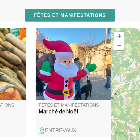
FÊTES ET MANIFESTATIONS
+
ants
Venez profiter d'un moment
−
ts.
convivial et festif au marché de
Noël d'Entrevaux. Nombreux
stands
ATIONS
FÊTES ET MANIFESTATIONS
Marché de Noël
ENTREVAUX