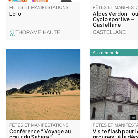
Haute‑Provence.
FÊTES ET MANIFESTATIONS
FÊTES ET MANIFEST
Loto
Alpes Verdon Tou
Cyclo sportive –
Castellane
CASTELLANE
THORAME-HAUTE
A la demande
De la Bible à Théodore Monod,
Partez à la découvert
une conférence par Pierre
l’église Saint-Jean-Ba
Guini, directeur littéraire.
d’une visite flash gui
les groupes. En un t
court, l’église et la c
Pénitents révèlent leu
architecture, leurs œ
les traditions locales.
FÊTES ET MANIFESTATIONS
FÊTES ET MANIFEST
Conférence " Voyage au
Visite flash pour l
cœur du Sahara "
groupes : à la dé