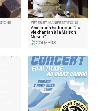
ATIONS
FÊTES ET MANIFESTATIONS
é
Animation historique "La
vie d'antan à la Maison
Musée"
COLMARS
yenne
Concert par Les Cigales
e, au
engatsées (rock trad
cours
provençal) Toys ( reprises
niques,
Rolling Stones).
e
times.
ive
paysages
de