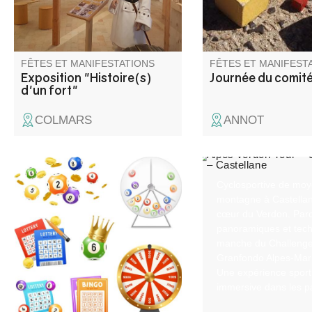
panneaux pédagogiques
abordent différents thèmes qui
susciteront votre curiosité.
FÊTES ET MANIFESTATIONS
FÊTES ET MANIFEST
Exposition "Histoire(s)
Journée du comit
d'un fort"
COLMARS
ANNOT
Super Loto du comité des fêtes
Cyclosportive de mo
avec des surprises à gogo !
montagne à Castellan
cœur du Verdon. Par
panoramiques et tech
manche du Challeng
Granfondo Alpes‑Mari
Une expérience sport
immersive dans les 
préservés des Alpes 