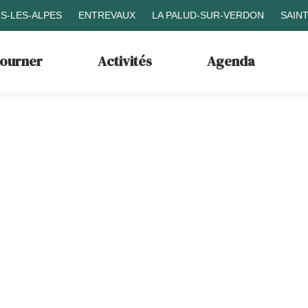
S-LES-ALPES
ENTREVAUX
LA PALUD-SUR-VERDON
SAIN
journer
Activités
Agenda