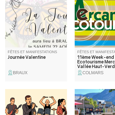
journée festive et solidaire pour
Mercantour organisé 
les enfants papillon ! Venez
l'association Mercant
nombreux pour une journée
Ecotourisme dans le 
dédiée à Valentine, petite puce
son Festival du Tour
atteinte d’épidermolyse
Durable du mois de 
bulleuse.
2026 et avec la colla
de ses partenaires .
FÊTES ET MANIFESTATIONS
FÊTES ET MANIFEST
Journée Valentine
11ème Week-end
Ecotourisme Merc
Vallée Haut-Ver
BRAUX
COLMARS
Groupe de Rock. Barbecue
Un espace convivial 
géant, pizzas au feu de bois,
plusieurs artistes loc
tout ce qu'il faut pour passer
dévoilent leurs univer