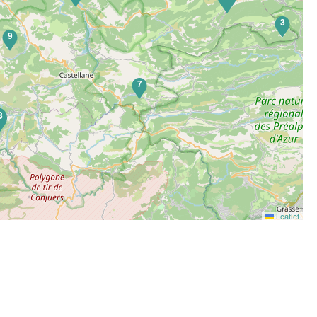
3
9
7
8
Leaflet