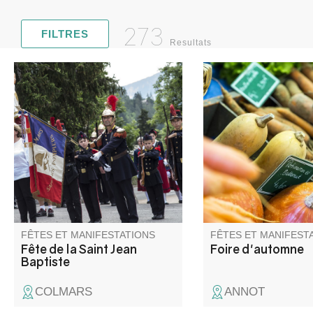
273
FILTRES
Resultats
Venez découvrir la St Jean-
Les nombreux expos
Baptiste avec ses parades de
proposent tous produi
pompiers et cantinières armés
en costume Napoléon III,
aubades, cérémonies, bals
populaires en plein air,
musique en fanfare,
processions.
FÊTES ET MANIFESTATIONS
FÊTES ET MANIFEST
Fête de la Saint Jean
Foire d'automne
Baptiste
COLMARS
ANNOT