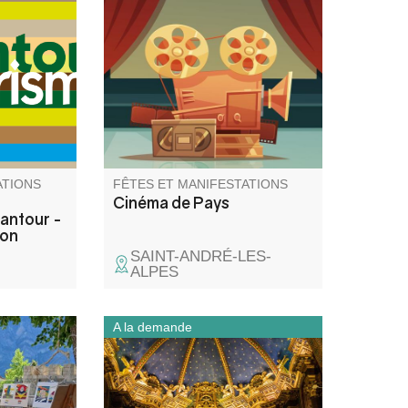
par
propose 2 séances : à 18h30
our
Walter Lapin et à 21h Chers
cadre de
Parents
isme
septembre
boration
ATIONS
FÊTES ET MANIFESTATIONS
Cinéma de Pays
antour -
don
SAINT-ANDRÉ-LES-
ALPES
A la demande
où
Partez à la découverte de la
aux
cathédrale Notre-Dame-de-
s, pour
l’Assomption lors d’une visite