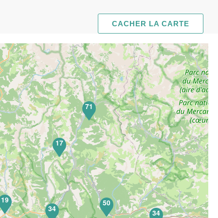
CACHER LA CARTE
71
17
19
50
34
34