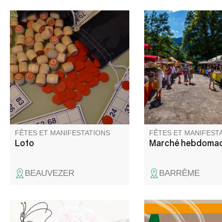
Loto organisé par l'association
Le marché hebdomad
le Cercle. Venez nombreux
Barrême se déroule le
tenter votre chance et passer
matin sur la place de 
un moment convivial.
FÊTES ET MANIFESTATIONS
FÊTES ET MANIFEST
Loto
Marché hebdomad
BEAUVEZER
BARRÊME
La Journée Valentine est une
Week-end Ecotouris