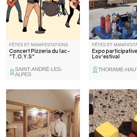
une excellente soirée.
laisser place aux éch
aux rencontres autour 
FÊTES ET MANIFESTATIONS
FÊTES ET MANIFEST
Concert Pizzeria du lac-
Expo participativ
"T.O.Y.S"
Lov'estival
SAINT-ANDRÉ-LES-
THORAME-HAU
ALPES
Suivez le soldat Claude Dupuy
Venez vivre la Journ
à l'époque de Louis XIV, à la
Comité des Fêtes, et 
découverte du Fort de Savoie,
au concours de boule
son histoire et les anecdotes
sur le jeu de boules. 
passionnantes sur les étapes
musique toute la jour
de sa construction. Des