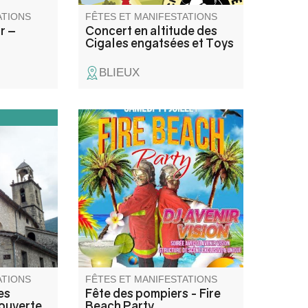
ATIONS
FÊTES ET MANIFESTATIONS
r –
Concert en altitude des
Cigales engatsées et Toys
BLIEUX
e de
L'amicale des sapeurs
ptiste lors
pompiers de Saint André les
dée pour
Alpes vous propose l'aprèm
emps
porte ouverte de 14h à 18h,
hapelle des
Happy Hour de 18h à 20h suivi
r
d'une soirée animée par DJ.
uvres et
Buvette et Food truck sur
place.
ATIONS
FÊTES ET MANIFESTATIONS
es
Fête des pompiers - Fire
couverte
Beach Party