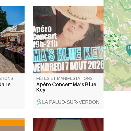
aire de
Apéro Concert avec Ma's Blue
 lundi
Key au Gite L'Arc en Ciel.
l'église
1
ATIONS
FÊTES ET MANIFESTATIONS
aire
Apéro Concert Ma's Blue
Key
LA PALUD-SUR-VERDON
me
Le Cinéma de Pays vous