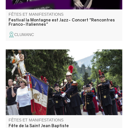
FÊTES ET MANIFESTATIONS
Festival la Montagne est Jazz- Concert "Rencontres
Franco-Italiennes"
CLUMANC
Venez découvrir la St Jean-Baptiste avec ses parades de
pompiers et cantinières armés en costume Napoléon III,
aubades, cérémonies, bals populaires en plein air,
musique en fanfare, processions.
FÊTES ET MANIFESTATIONS
Fête de la Saint Jean Baptiste