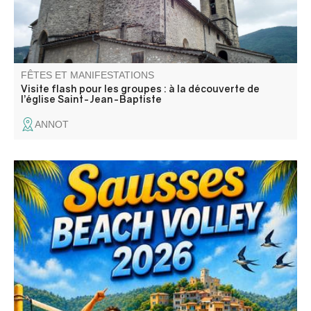
FÊTES ET MANIFESTATIONS
Visite flash pour les groupes : à la découverte de
l’église Saint-Jean-Baptiste
ANNOT
Fête avec repas festif, concours de boules, défilé aux
lampions, atelier enfants, bal le samedi, tournoi de Beach-
Volley, barbecue party et bal masqué "Anges et Démon"
le dimanche.