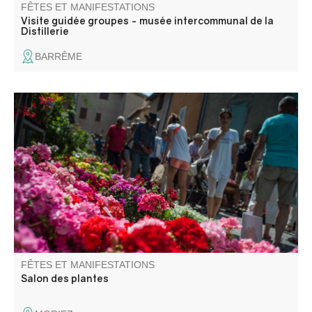
FÊTES ET MANIFESTATIONS
Visite guidée groupes - musée intercommunal de la
Distillerie
BARRÊME
L’association La Fleur de Sel, qui l’organise, redouble
d’effort et d’inventivité : les rues du village prennent des
airs de floralies et se transforment en une véritable
pépinière à ciel ouvert !
FÊTES ET MANIFESTATIONS
Salon des plantes