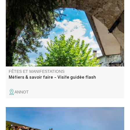
Perché à 700 m d’altitude dans la vallée de la Vaïre,
Annot se découvre à travers les métiers et savoir-faire
d’autrefois. L’eau, ressource essentielle, faisait vivre
moulins, lavoirs et ateliers, au cœur d’une économie
locale ingénieuse.
FÊTES ET MANIFESTATIONS
Métiers & savoir faire - Visite guidée flash
ANNOT
Une balade contée où récits et paroles d’un agent de
l’ONF se croisent pour évoquer le paysage et le