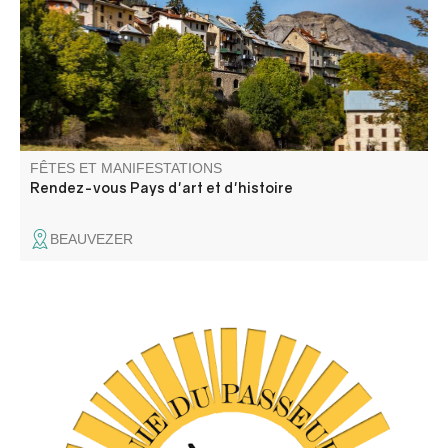
reboisement.
FÊTES ET MANIFESTATIONS
Rendez-vous Pays d'art et d'histoire
BEAUVEZER
C'est un spectacle de danse contemporaine (Cie du
Passeur / Efi Farmaki), fait revivre la mémoire des lavoirs
et des lavandières en chant, texte et danse. Atelier de
médiation pour les enfants avant la représentation, autour
d'objets liés aux lavoirs.