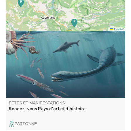
9
7
Leaflet
Géologie et patrimoine naturel, partez à la découverte du
plésiosaure, grand reptile marin disparu il y a 66 millions
d'années
FÊTES ET MANIFESTATIONS
Rendez-vous Pays d'art et d'histoire
TARTONNE