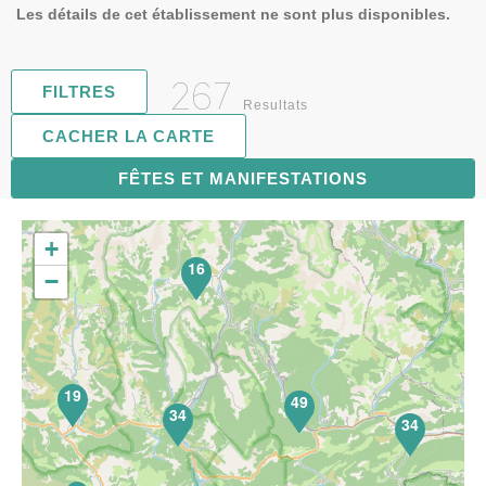
Les détails de cet établissement ne sont plus disponibles.
267
FILTRES
Resultats
CACHER LA CARTE
FÊTES ET MANIFESTATIONS
68
+
16
−
19
49
34
34