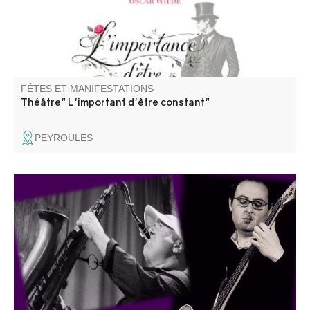
FÊTES ET MANIFESTATIONS
Théâtre" L'important d'être constant"
PEYROULES
Concert « Il suffit de passer le col », une rencontre entre
musiciens italiens et français qui n'ont pas l'habitude de
jouer ensemble. Information 06 18 07 14 29