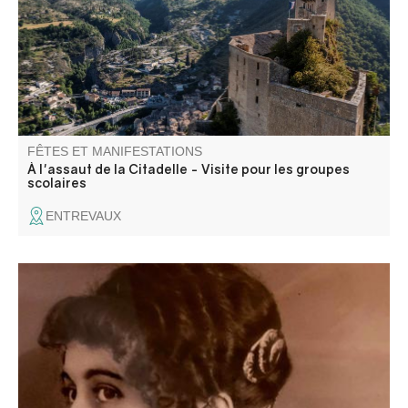
tel monument militaire et ses phases de construction.
FÊTES ET MANIFESTATIONS
À l'assaut de la Citadelle - Visite pour les groupes
scolaires
ENTREVAUX
Restez sur vos gardes... Les mannequins qui peuplent
nos expositions pourraient bien ne plus être de cire. Entre
deux clignotements de bougies, certains de nos habitants
ont décidé de reprendre vie pour vous conter leur propre
version de l’histoire.