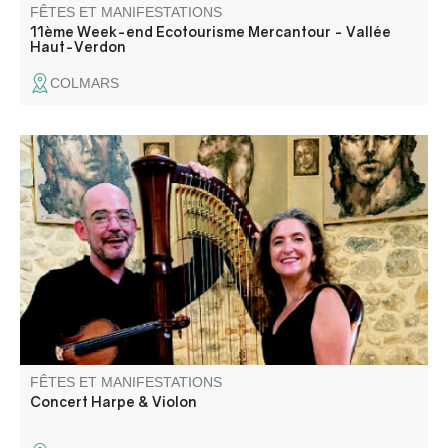
FÊTES ET MANIFESTATIONS
11ème Week-end Ecotourisme Mercantour - Vallée
Haut-Verdon
COLMARS
Concert avec Magali Pyka de Coster pour la Harpe et
Nicolas Delclaud au Violon, proposant de grands airs
classiques et des musiques de films.
FÊTES ET MANIFESTATIONS
Concert Harpe & Violon