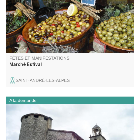
marché du samedi se tiendra toute la journée.
FÊTES ET MANIFESTATIONS
Marché Estival
SAINT-ANDRÉ-LES-ALPES
A la demande
Partez à la découverte de l’église Saint-Jean-Baptiste lors
d’une visite flash guidée pour les groupes. En un temps
court, l’église et la chapelle des Pénitents révèlent leur
architecture, leurs œuvres et les traditions locales.