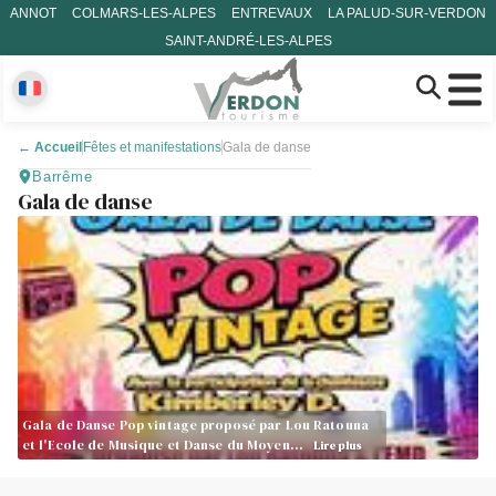
ANNOT
COLMARS-LES-ALPES
ENTREVAUX
LA PALUD-SUR-VERDON
SAINT-ANDRÉ-LES-ALPES
←
Accueil
Fêtes et manifestations
Gala de danse
Barrême
Gala de danse
Gala de Danse Pop vintage proposé par Lou Ratouna
et l'Ecole de Musique et Danse du Moyen…
Lire plus