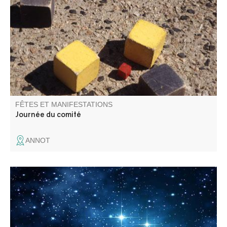
au concours de boules carrées sur le jeu de boules.
Buvette et musique toute la journée..
FÊTES ET MANIFESTATIONS
Journée du comité
ANNOT
Bals, soirée musicale, concours de boules, tournoi de
foot, jeux pour enfants… Six jours de fête clôturés par un
aïoli monstre !