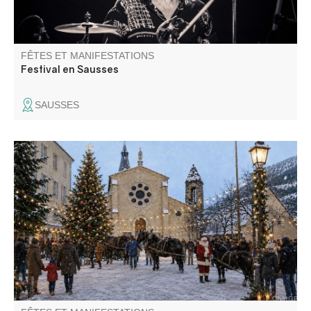
FÊTES ET MANIFESTATIONS
Festival en Sausses
SAUSSES
Artisanat, produits du terroir, idées cadeaux, boissons
chaudes et gourmandises, animations. Venez découvrir le
marché de Noël organisé par la mairie et les nombreux
stands présentés par les artisans et les associations de la
vallée..