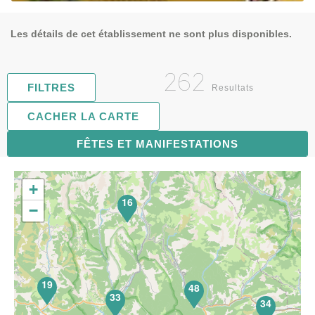
Les détails de cet établissement ne sont plus disponibles.
262
FILTRES
Resultats
CACHER LA CARTE
FÊTES ET MANIFESTATIONS
67
+
16
−
19
48
33
34