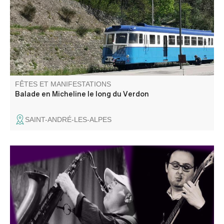
locales vous proposent de visiter la chapelle ND de la
Fleur et assister, l'après midi, à une démonstration de
distillation de lavande.
FÊTES ET MANIFESTATIONS
Balade en Micheline le long du Verdon
SAINT-ANDRÉ-LES-ALPES
Concert « Il suffit de passer le col », une rencontre entre
musiciens italiens et français qui n'ont pas l'habitude de
jouer ensemble. Information 06 18 07 14 29