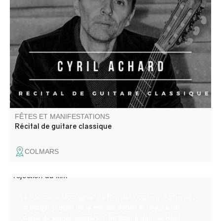
Cyril Achard interprète des pièces pour luth par Jean-
Sébastien Bach, adaptation pour guitare.
FÊTES ET MANIFESTATIONS
Récital de guitare classique
COLMARS
La "Dernière Montagne" de Romain Cogitore. Alphonse,
un berger proche de la retraite donne le relais à un
couple de jeunes bergers. Film tourné dans le Haut-