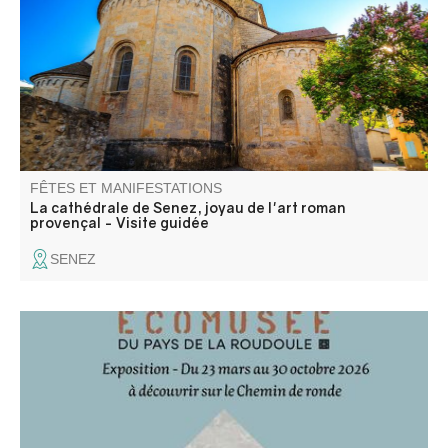
pour y admirer un mobilier religieux reconnu, dans un
monument typique du premier art roman provençal.
FÊTES ET MANIFESTATIONS
La cathédrale de Senez, joyau de l'art roman
provençal - Visite guidée
SENEZ
Pour la saison 2026, le bastion de la Portette accueille
l'exposition de l'Ecomusée de la Roudoule : "Haut-Pays :
Pays de l'eau"