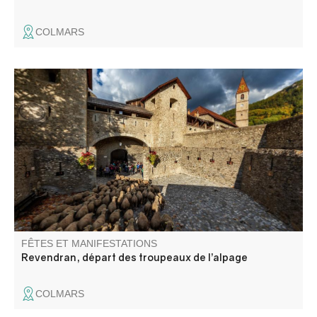
COLMARS
La tradition de la transhumance à pied, inscrite au
patrimoine culturel immatériel de l’UNESCO, perdure
depuis des siècles. L’événement « Revendran » célèbre
la descente de l'alpage dans une ambiance conviviale
sublimée par les couleurs de l'automne.
FÊTES ET MANIFESTATIONS
Revendran, départ des troupeaux de l’alpage
COLMARS