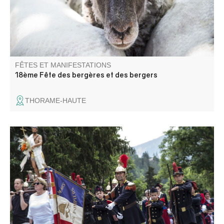
FÊTES ET MANIFESTATIONS
18ème Fête des bergères et des bergers
THORAME-HAUTE
Venez découvrir la St Jean-Baptiste avec ses parades de
pompiers et cantinières armés en costume Napoléon III,
aubades, cérémonies, bals populaires en plein air,
musique en fanfare, processions.