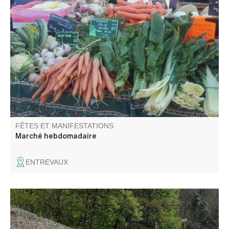
Vous trouverez sur la place Louis Moreau un petit marché
avec des produits locaux.
FÊTES ET MANIFESTATIONS
Marché hebdomadaire
ENTREVAUX
A bord de d'un autorail de 1936, revivez l'ambiance des
"Michelines" ! A votre arrivée à Thorame, les associations