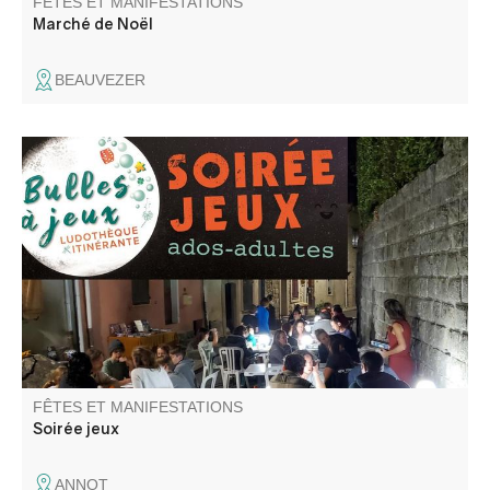
FÊTES ET MANIFESTATIONS
Marché de Noël
BEAUVEZER
Découverte de jeux divers : coopération, ambiance,
stratégie, enquête, aventure … pour ados-adultes animé
par la ludothèque itinérante Bulles à jeux.
FÊTES ET MANIFESTATIONS
Soirée jeux
ANNOT