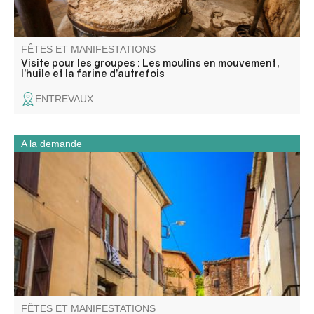
FÊTES ET MANIFESTATIONS
Visite pour les groupes : Les moulins en mouvement,
l’huile et la farine d’autrefois
ENTREVAUX
A la demande
Barrême est un village façonné par son territoire : la
roche, l’eau et les voies de passage. Installé au confluent
de trois Asse, au pied du plateau Saint-Jean, il s’est
déplacé au fil des siècles, du bourg perché médiéval vers
la vallée.
FÊTES ET MANIFESTATIONS