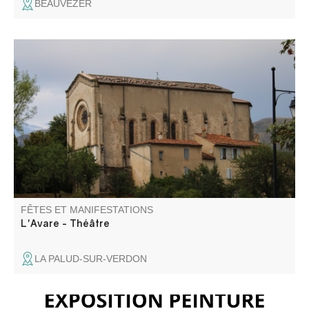
BEAUVEZER
L'avare, une comédie ou une tragédie… Cette pièce de
Molière, par l'atelier théâtre Les Gens d'ici, aborde la folie
de l'avarice, le pouvoir de l'amour et la rébellion contre le
despotisme. Suivi d'un repas partagé.
FÊTES ET MANIFESTATIONS
L'Avare - Théâtre
LA PALUD-SUR-VERDON