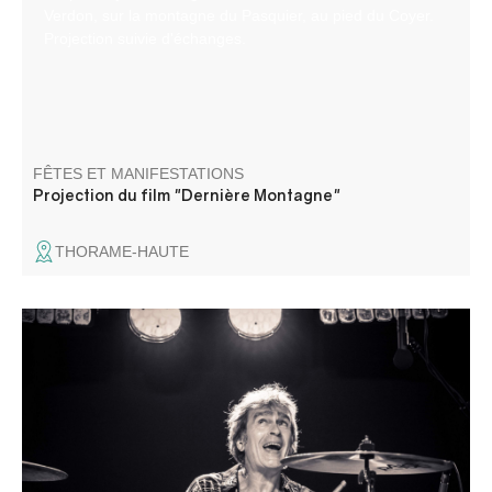
Verdon, sur la montagne du Pasquier, au pied du Coyer.
Projection suivie d'échanges.
FÊTES ET MANIFESTATIONS
Projection du film "Dernière Montagne"
THORAME-HAUTE
Du tango argentin on passe au blues, du classique au
gospel et au rock : une programmation variée, riche en
qualité et en rencontres humaines. Des artistes
internationaux, nationaux ou locaux disponibles pour des
moments de partage inoubliables.