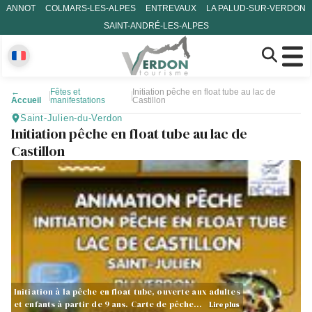
ANNOT
COLMARS-LES-ALPES
ENTREVAUX
LA PALUD-SUR-VERDON
SAINT-ANDRÉ-LES-ALPES
←
Fêtes et
Initiation pêche en float tube au lac de
Accueil
manifestations
Castillon
Saint-Julien-du-Verdon
Initiation pêche en float tube au lac de
Castillon
Initiation à la pêche en float tube, ouverte aux adultes
et enfants à partir de 9 ans. Carte de pêche…
Lire plus