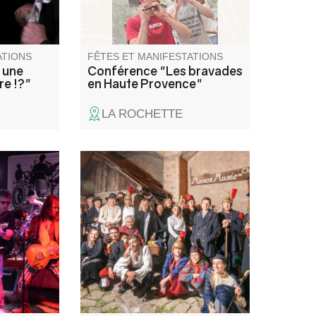
ATIONS
FÊTES ET MANIFESTATIONS
e une
Conférence "Les bravades
re !?"
en Haute Provence"
LA ROCHETTE
arbecue
Durant ces soirées, vous allez
de bois,
être transportés dans les
r passer
siècles afin de découvrir
.
Colmars à travers les âges.
Une expérience unique au
cœur du musée et des
fortifications du village, qui
feront le bonheur des petits
comme des grands !