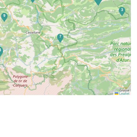
3
9
7
8
Leaflet