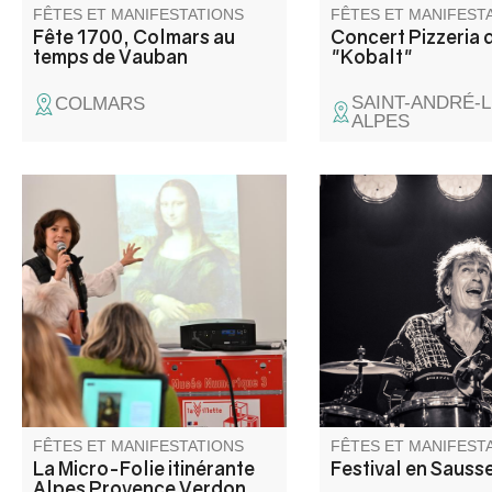
FÊTES ET MANIFESTATIONS
FÊTES ET MANIFEST
Fête 1700, Colmars au
Concert Pizzeria 
temps de Vauban
"Kobalt"
SAINT-ANDRÉ-L
COLMARS
ALPES
La Micro-Folie itinérante Alpes
Du tango argentin on
Provence Verdon s'installe à
blues, du classique a
Entrevaux ! La Micro-Folie c'est
et au rock : une pro
un musée numérique, un
variée, riche en quali
espace de réalité virtuelle, un
rencontres humaines
fablab et une ludothèque. Une
artistes internationau
programmation riche et ludique
nationaux ou locaux
vous attend pour petits et
disponibles pour de
grands.
de partage inoubliabl
FÊTES ET MANIFESTATIONS
FÊTES ET MANIFEST
La Micro-Folie itinérante
Festival en Sauss
Alpes Provence Verdon