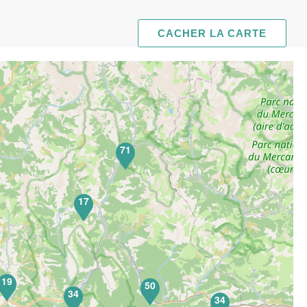
CACHER LA CARTE
71
17
19
50
34
34