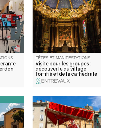
talle à
fortifié et une découverte de la
o-Folie
cathédrale.
ique, un
uelle, un
èque. Une
et ludique
s et
ATIONS
FÊTES ET MANIFESTATIONS
nérante
Visite pour les groupes :
Verdon
découverte du village
fortifié et de la cathédrale
ENTREVAUX
cien, les
Fête traditionnelle de la Saint-
 sites
Jean Baptiste avec feu de la
te guidée
Saint-Jean et pèlerinage
 Saint-
jusqu'à la chapelle de Saint-