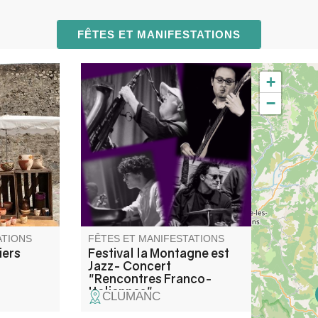
FÊTES ET MANIFESTATIONS
+
mparts de
Concert « Il suffit de passer le
−
céramistes
col », une rencontre entre
 de toute
musiciens italiens et français
t grès,
qui n'ont pas l'habitude de
ptures et
jouer ensemble. Information 06
18 07 14 29
ATIONS
FÊTES ET MANIFESTATIONS
iers
Festival la Montagne est
Jazz- Concert
"Rencontres Franco-
Italiennes"
CLUMANC