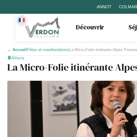
ANNOT
COLMAR
Découvrir
Sé
←
Accueil
Fêtes et manifestations
La Micro-Folie itinérante Alpes Proven
Allons
La Micro-Folie itinérante Alp