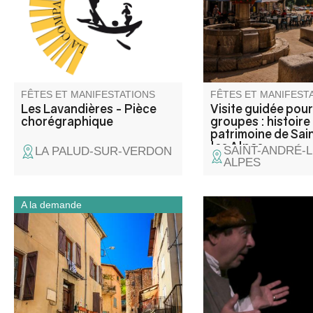
et des lavandières en chant,
André-les-Alpes, villa
texte et danse. Atelier de
carrefour façonné par 
médiation pour les enfants
échanges et les activi
avant la représentation, autour
humaines, du Moyen
d'objets liés aux lavoirs.
l’époque contemporai
FÊTES ET MANIFESTATIONS
FÊTES ET MANIFEST
Les Lavandières - Pièce
Visite guidée pour
chorégraphique
groupes : histoire
patrimoine de Sai
les Alpes
SAINT-ANDRÉ-L
LA PALUD-SUR-VERDON
ALPES
A la demande
Barrême est un village façonné
Comment évoquer pl
par son territoire : la roche,
2000 ans de théâtre 
l’eau et les voies de passage.
minutes ? C'est le déf
Installé au confluent de trois
par les 2 comédiens 
Asse, au pied du plateau Saint-
Dufour et Frank Gétr
Jean, il s’est déplacé au fil des
racontant, au fil des
siècles, du bourg perché
l'évolution de cet art,