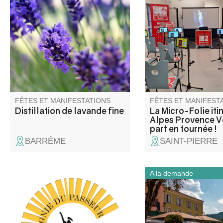
propose une démonstration de
Provence Verdon s'ins
distillation de lavande fine dans
Saint-Pierre ! La Micr
les alambics à vapeur au cœur
c'est un musée numér
du jardin du musée
espace de réalité virt
intercommunal de la Distillerie.
fablab et une ludoth
programmation riche 
vous attend pour petit
grands.
FÊTES ET MANIFESTATIONS
FÊTES ET MANIFEST
Distillation de lavande fine
La Micro-Folie iti
Alpes Provence 
part en tournée !
BARRÊME
SAINT-PIERRE
A la demande
C'est un spectacle de danse
À travers le centre an
contemporaine (Cie du
canaux et les anciens
Passeur / Efi Farmaki), qui fait
industriels, cette visi
revivre la mémoire des lavoirs
retrace l’évolution de