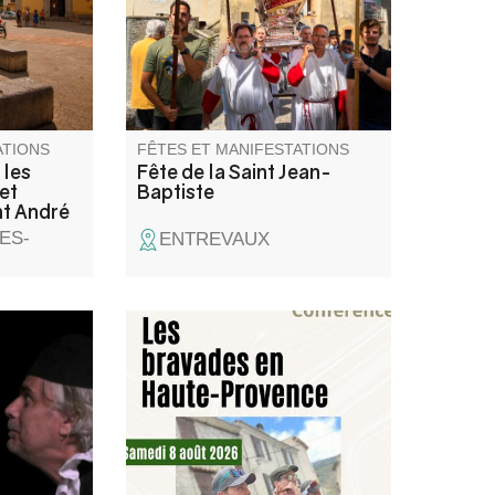
ge-
Jean du Désert assuré par la
l’eau, les
confrérie des Saint-Jeanistes.
tés
 Âge à
ne.
ATIONS
FÊTES ET MANIFESTATIONS
 les
Fête de la Saint Jean-
 et
Baptiste
nt André
ES-
ENTREVAUX
us de
Jean-Luc président de
en 60
l'Association Petra Castellana
i relevé
animera cette conférence.
Frédéric
eau,
 époques,
 en jouant