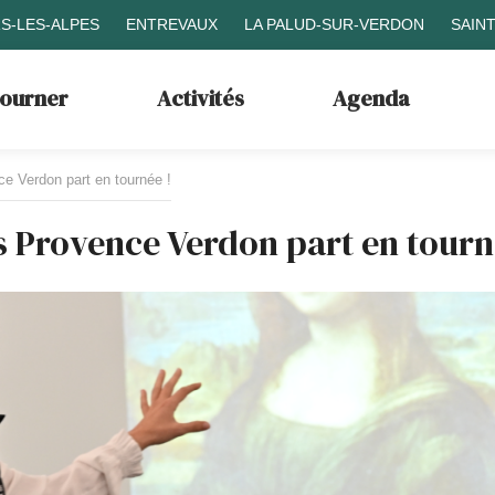
S-LES-ALPES
ENTREVAUX
LA PALUD-SUR-VERDON
SAIN
journer
Activités
Agenda
ce Verdon part en tournée !
es Provence Verdon part en tourn