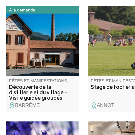
A la demande
Une journée complète
Stage de football et ac
associant patrimoine industriel,
pour les enfants de A
médiation culturelle et
villages voisins. Avec
découverte du territoire.
éducateur diplômé d'é
initiation au football et
plaisir, respect et espr
d'équipe.
FÊTES ET MANIFESTATIONS
FÊTES ET MANIFEST
Découverte de la
Stage de foot et a
distillerie et du village -
Visite guidée groupes
BARRÊME
ANNOT
L’association « Alambics » vous
La Micro-Folie itinéra