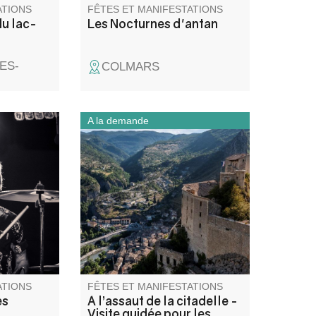
ATIONS
FÊTES ET MANIFESTATIONS
du lac-
Les Nocturnes d'antan
ES-
COLMARS
A la demande
 passe au
Ancien château fort, devenue
u gospel
citadelle puis prison, ce
grammation
monument d’Entrevaux
té et en
témoigne des différentes
. Des
phases de fortifications de la
x,
ville.
s moments
es.
ATIONS
FÊTES ET MANIFESTATIONS
es
À l’assaut de la citadelle -
Visite guidée pour les