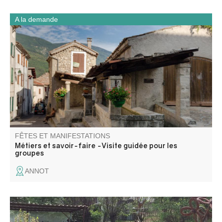
A la demande
Perché à 700 mètres d’altitude dans la haute vallée de la
Vaïre, Annot se découvre à travers les métiers et savoir-
faire d’autrefois.
FÊTES ET MANIFESTATIONS
Métiers et savoir-faire -Visite guidée pour les
groupes
ANNOT
L'art de la récup : André Olant expose ses sculptures en