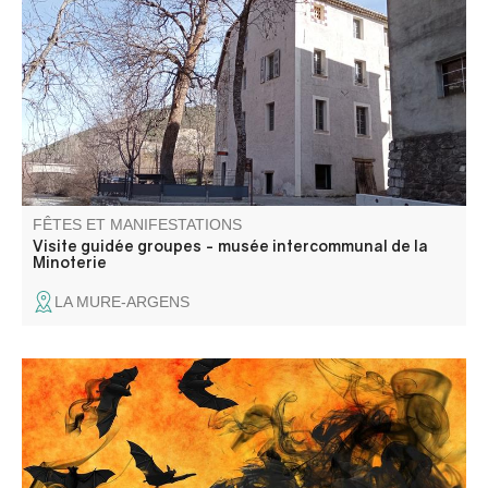
région ! Cette ancienne fabrique de draps a été
transformée en minoterie en 1902. Pendant 70 ans, ce
moulin industriel a produit de la farine. Il rouvre désormais
ses portes pour le plaisir des visiteurs.
FÊTES ET MANIFESTATIONS
Visite guidée groupes - musée intercommunal de la
Minoterie
LA MURE-ARGENS
Bal d'Halloween ouvert à tous, organisé par le Comité des
fêtes.