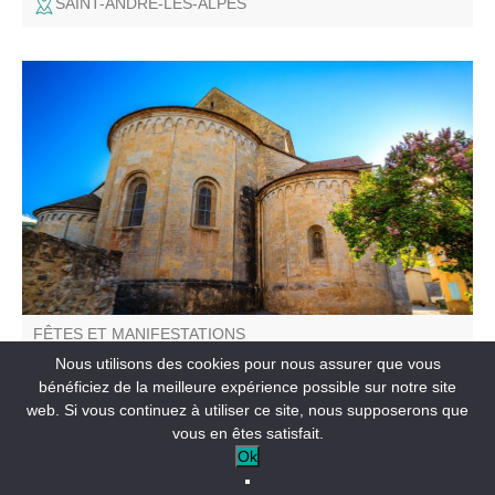
SAINT-ANDRÉ-LES-ALPES
L'ancienne cathédrale de Senez vous ouvre ses portes
pour y admirer un mobilier religieux reconnu, dans un
monument typique du premier art roman provençal.
FÊTES ET MANIFESTATIONS
La cathédrale de Senez, joyau de l'art roman
Nous utilisons des cookies pour nous assurer que vous
provençal - Visite guidée
bénéficiez de la meilleure expérience possible sur notre site
web. Si vous continuez à utiliser ce site, nous supposerons que
SENEZ
vous en êtes satisfait.
Ok
A la demande