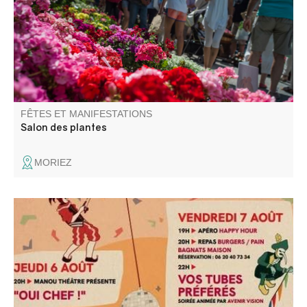
airs de floralies et se transforment en une véritable
pépinière à ciel ouvert !
FÊTES ET MANIFESTATIONS
Salon des plantes
MORIEZ
Le Comité des fêtes vous propose ses soirées
dansantes,. fanfare, animation pour enfants, concours de
longue, messe, dépôt de gerbes, et repas sur résa.