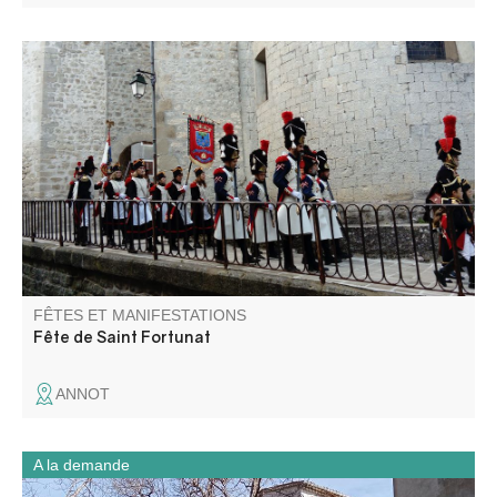
A la Pentecôte, les défilés de la fanfare et de la Bravade
en costume d'époque napoléonienne, rythment la vie du
village. Retraite aux flambeaux, embrasement du pont,
bals et feu d'artifice se succèdent, la fête foraine s'installe
sur la place.
FÊTES ET MANIFESTATIONS
Fête de Saint Fortunat
ANNOT
A la demande
Entrez comme dans un moulin ! Musée unique sur la