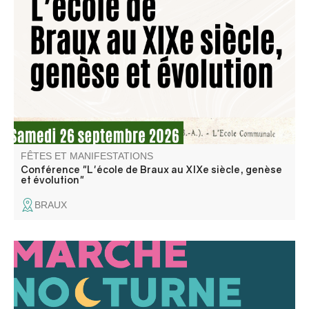
Mathieu Sieye, président de l'association Traces Editions,
proposera une conférence sur l'histoire de l'école de
Braux tout au long du XIXe siècle.
FÊTES ET MANIFESTATIONS
Conférence "L'école de Braux au XIXe siècle, genèse
et évolution"
BRAUX
Venez découvrir la première édition des marchés
nocturnes hors les murs d’Entrevaux : exposants fidèles
et invités exceptionnels, shopping à la fraîche, bars