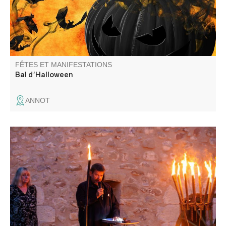
FÊTES ET MANIFESTATIONS
Bal d'Halloween
ANNOT
Quasi entière ravagée par un violent incendie ayant fait
de nombreuses victimes, Colmars célèbre cette tragédie
en mémoire à ses habitants qui ont payé de leur vie.
Retraite aux flambeaux et récit de l'incendie et ponctuent
cette soirée du souvenir.