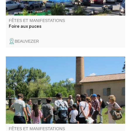
FÊTES ET MANIFESTATIONS
Foire aux puces
BEAUVEZER
Profitez d’une visite guidée pour découvrir l’histoire de
cette ancienne distillerie de lavande fine construite en
1905 par l’entreprise allemande Schimmel. Un
témoignage unique d’un passé lié à l’industrie du parfum,
florissante au milieu du XXe siècle.
FÊTES ET MANIFESTATIONS