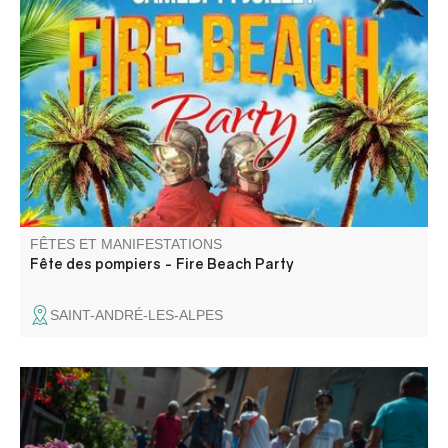
L'amicale des sapeurs pompiers de Saint André les Alpes
vous propose l'aprèm porte ouverte de 14h à 18h, Happy
Hour de 18h à 20h suivi d'une soirée animée par DJ.
Buvette et Food truck sur place.
FÊTES ET MANIFESTATIONS
Fête des pompiers - Fire Beach Party
SAINT-ANDRÉ-LES-ALPES
L’association La Fleur de Sel, qui l’organise, redouble
d’effort et d’inventivité : les rues du village prennent des