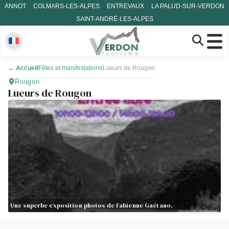
ANNOT
COLMARS-LES-ALPES
ENTREVAUX
LA PALUD-SUR-VERDON
SAINT-ANDRÉ-LES-ALPES
←
Accueil
Fêtes et manifestations
Lueurs de Rougon
Rougon
Lueurs de Rougon
Une superbe exposition photos de Fabienne Gaétano.