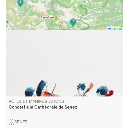
9
7
Leaflet
Concert Romantique. Olivier LECHARDEUR pianiste -
concertiste et Frédéric LAGARDE violoncelliste, ancien
solo de l’opéra de Paris interprètent BEETHOVEN,
FAURE, DEBUSSY, BOËLMAN
FÊTES ET MANIFESTATIONS
Concert à la Cathédrale de Senez
SENEZ