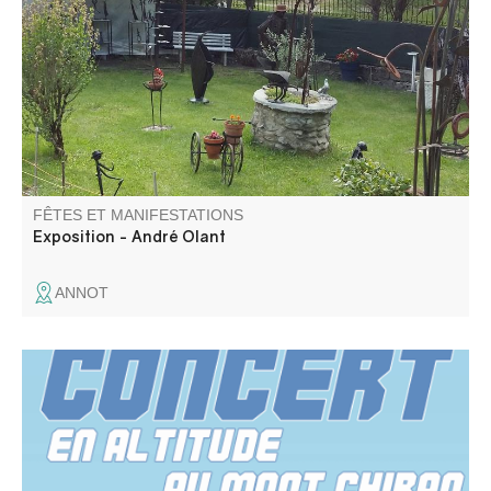
fer forgé dans son atelier de la Beïte.
FÊTES ET MANIFESTATIONS
Exposition - André Olant
ANNOT
Concert par Les Cigales engatsées (rock trad provençal)
Toys ( reprises Rolling Stones).