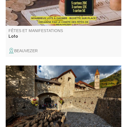
FÊTES ET MANIFESTATIONS
Loto
BEAUVEZER
La tradition de la transhumance à pied, inscrite au
patrimoine culturel immatériel de l’UNESCO, perdure
depuis des siècles. L’événement « Revendran » célèbre
la descente de l'alpage dans une ambiance conviviale
sublimée par les couleurs de l'automne.