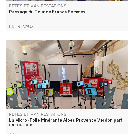
FÊTES ET MANIFESTATIONS
Passage du Tour de France Femmes
ENTREVAUX
La Micro-Folie itinérante Alpes Provence Verdon s'installe
à Saint-Pierre ! La Micro-Folie c'est un musée numérique,
un espace de réalité virtuelle, un fablab et une
ludothèque. Une programmation riche et ludique vous
attend pour petits et grands.
FÊTES ET MANIFESTATIONS
La Micro-Folie itinérante Alpes Provence Verdon part
en tournée !