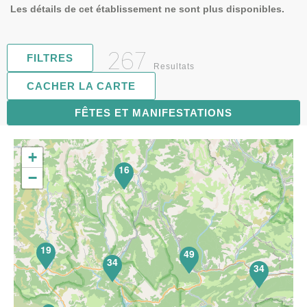
Les détails de cet établissement ne sont plus disponibles.
267
FILTRES
Resultats
CACHER LA CARTE
FÊTES ET MANIFESTATIONS
68
+
16
−
19
49
34
34