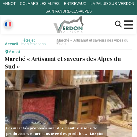
ANNOT
COLMARS-LES-ALPES
ENTREVAUX
LA PALUD-SUR-VERDON
SAINT-ANDRÉ-LES-ALPES
←
Fêtes et
Marché « Artisanat et saveurs des Alpes du
Accueil
manifestations
Sud »
Annot
Marché « Artisanat et saveurs des Alpes du
Sud »
Les marchés proposés sont des manifestations de
producteurs et artisans avec des produits…
Lire plus