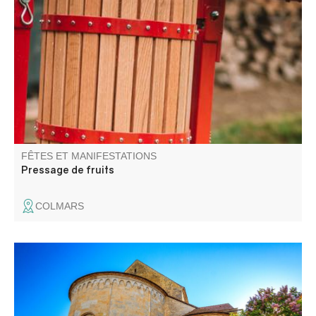
Une journée pour broyer, presser, pasteuriser, échanger,
et partager sans modération !
FÊTES ET MANIFESTATIONS
Pressage de fruits
COLMARS
L'ancienne cathédrale de Senez vous ouvre ses portes
pour y admirer un mobilier religieux reconnu, dans un
monument typique du premier art roman provençal.