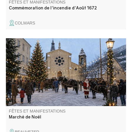
FÊTES ET MANIFESTATIONS
Commémoration de l'incendie d'Août 1672
COLMARS
Artisanat, produits du terroir, idées cadeaux, boissons
chaudes et gourmandises, animations. Venez découvrir le
marché de Noël organisé par la mairie et les nombreux
stands présentés par les artisans et les associations de la
vallée..
FÊTES ET MANIFESTATIONS
Marché de Noël