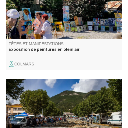
FÊTES ET MANIFESTATIONS
Exposition de peintures en plein air
COLMARS
Evénement incontournable ! La Foire Agricole, ce sont
250 exposants et 500 ovins, ânes et volailles, des stands
en tous genres (matériel agricole, vente d'animaux,
vêtements …) des démonstrations de matériel agricole et
des animations.