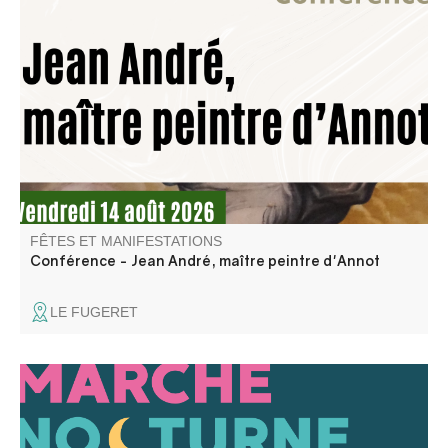
Jean André est un peintre du XVIIème siècle né à Annot
dont on sait peu de choses. Ce sont, en fin de compte, les
œuvres qu’il a laissées dans nos villages qui nous parlent
le mieux de lui. Un peintre de son temps…entre tradition
et modernité.
FÊTES ET MANIFESTATIONS
Conférence - Jean André, maître peintre d'Annot
LE FUGERET
Venez découvrir la première édition des marchés
nocturnes hors les murs d’Entrevaux : exposants fidèles
et invités exceptionnels, shopping à la fraîche, bars