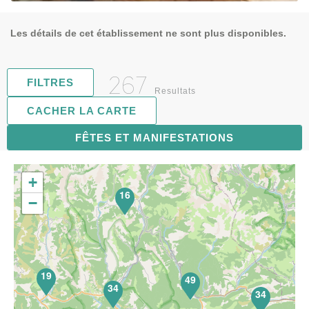
Les détails de cet établissement ne sont plus disponibles.
267
FILTRES
Resultats
CACHER LA CARTE
FÊTES ET MANIFESTATIONS
68
+
16
−
19
49
34
34