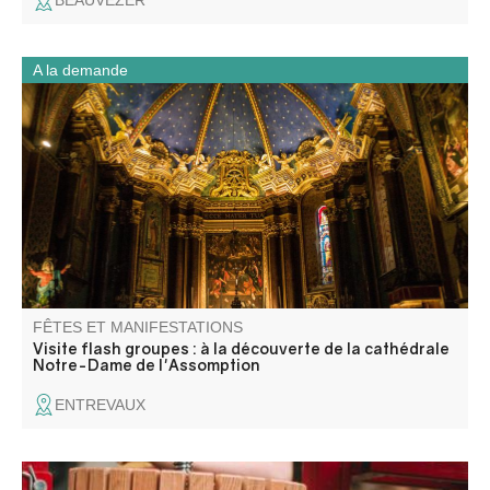
BEAUVEZER
A la demande
Partez à la découverte de la cathédrale Notre-Dame-de-
l’Assomption lors d’une visite flash guidée spécialement
conçue pour les groupes. En un temps court, elle dévoile
son histoire, ses décors et les éléments essentiels qui ont
marqué la vie de la cité.
FÊTES ET MANIFESTATIONS
Visite flash groupes : à la découverte de la cathédrale
Notre-Dame de l'Assomption
ENTREVAUX