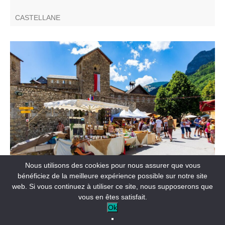
CASTELLANE
Saveurs, senteurs, bijoux, travail du bois, du cuir,
instruments de musique... Une soixantaine d'exposants
présentent des créations originales et artisanales.
FÊTES ET MANIFESTATIONS
Nous utilisons des cookies pour nous assurer que vous
30ème Marché médiéval
bénéficiez de la meilleure expérience possible sur notre site
web. Si vous continuez à utiliser ce site, nous supposerons que
vous en êtes satisfait.
COLMARS
Ok