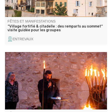
FÊTES ET MANIFESTATIONS
"Village fortifié & citadelle : des remparts au sommet"
visite guidée pour les groupes
ENTREVAUX
Quasi entière ravagée par un violent incendie ayant fait
de nombreuses victimes, Colmars célèbre cette tragédie
en mémoire à ses habitants qui ont payé de leur vie.
Retraite aux flambeaux et récit de l'incendie et ponctuent
cette soirée du souvenir.