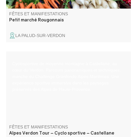
FÊTES ET MANIFESTATIONS
Petit marché Rougonnais
LA PALUD-SUR-VERDON
Cyclosportive de moyenne montagne à Castellane, au
cœur du Verdon. Parcours panoramiques et techniques,
manche du Challenge Granfondo Alpes‑Maritimes. Une
expérience sportive immersive dans les paysages
préservés des Alpes de Haute‑Provence.
FÊTES ET MANIFESTATIONS
Alpes Verdon Tour – Cyclo sportive – Castellane