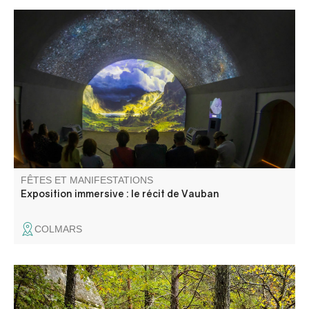
La salle de garde devient une surface de projection
donnant la part belle aux paysages, aux scènes de vie, à
la construction des forts… Un spectacle de 20 minutes qui
donne les clés de compréhension du village fortifié et
facilite sa découverte.
FÊTES ET MANIFESTATIONS
Exposition immersive : le récit de Vauban
COLMARS
L'association Fugeret Sports Loisirs vous propose un Trail
à travers la châtaigneraie et les sublimes couleurs de