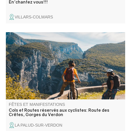
En'chantez vous!!!
VILLARS-COLMARS
Quel bonheur de faire la route des Crêtes sans le bruit
des moteurs ! Venez vivre cette expérience unique avec
vos vélos ou en effectuant une locations auprès de nos
prestataires (pourquoi pas électriques?).
FÊTES ET MANIFESTATIONS
Cols et Routes réservés aux cyclistes: Route des
Crêtes, Gorges du Verdon
LA PALUD-SUR-VERDON