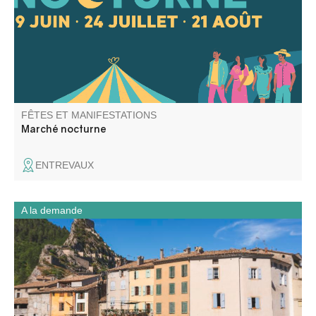
ouverts et ambiance conviviale au rendez-vous.
FÊTES ET MANIFESTATIONS
Marché nocturne
ENTREVAUX
A la demande
Découvrez Entrevaux, son cœur historique, ses remparts,
ses ruelles médiévales. La montée vers la citadelle par la
rampe fortifiée mène à un parcours sur l’architecture
défensive et la vie des soldats.