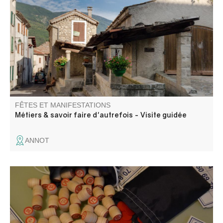
Perché à 700 mètres d’altitude dans la haute vallée de la
Vaïre, Annot se découvre à travers les métiers et savoir-
faire d’autrefois.
FÊTES ET MANIFESTATIONS
Métiers & savoir faire d'autrefois - Visite guidée
ANNOT
Organisé par Villars Animations . Buvette et vente de
gâteaux sur place. Les enfants doivent être
accompagnés.