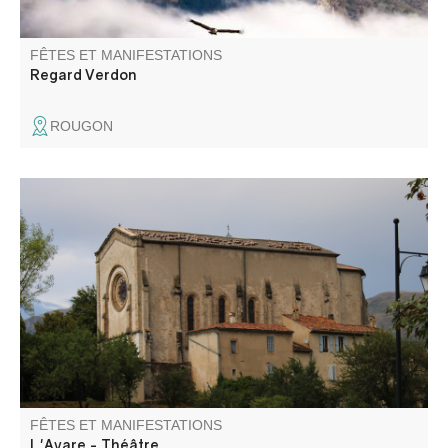
FÊTES ET MANIFESTATIONS
Regard Verdon
ROUGON
L'avare, une comédie ou une tragédie… Cette pièce de
Molière, par l'atelier théâtre Les Gens d'ici, aborde la folie
de l'avarice, le pouvoir de l'amour et la rébellion contre le
despotisme. Suivi d'un repas partagé.
FÊTES ET MANIFESTATIONS
L'Avare - Théâtre