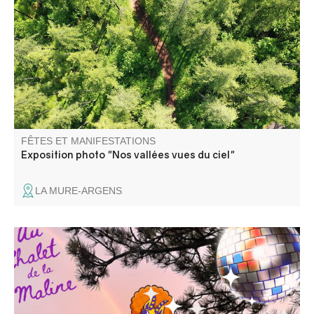
comme une partition visuelle, où se mêlent les courbes
des montagnes, les reflets des lacs, les méandres des
rivières et les nuances des cultures.
FÊTES ET MANIFESTATIONS
Exposition photo "Nos vallées vues du ciel"
LA MURE-ARGENS
Venez passer une bonne soirée disco au Chalet de la
Maline avec DJ Uman ! Nous vous attendons nombreux