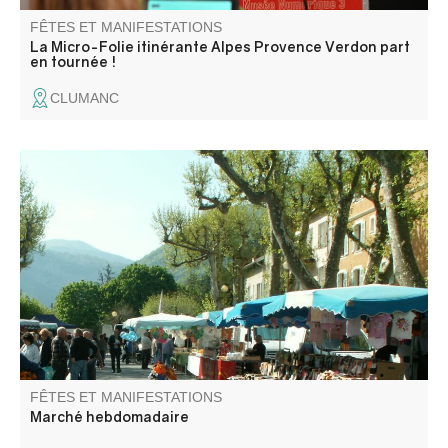
FÊTES ET MANIFESTATIONS
La Micro-Folie itinérante Alpes Provence Verdon part
en tournée !
CLUMANC
La grand place du marché accueille, sous ses platanes,
producteurs locaux et commerçants tout au long de
l'année. Venez flâner parmi les étals pour un moment de
découverte et de convivialité.
FÊTES ET MANIFESTATIONS
Marché hebdomadaire