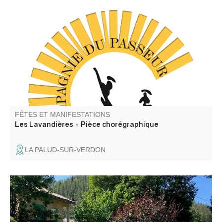
C'est un spectacle de danse contemporaine (Cie du
Passeur / Efi Farmaki), qui fait revivre la mémoire des
lavoirs et des lavandières en chant, texte et danse. Atelier
de médiation pour les enfants avant la représentation,
autour d'objets liés aux lavoirs.
FÊTES ET MANIFESTATIONS
Les Lavandières - Pièce chorégraphique
LA PALUD-SUR-VERDON
Venez admirer les créations des artistes de l’association
ACA (art et créations artistiques du Haut Verdon) :
peintures et dessins aquarelles, huiles, pastels.