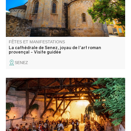
FÊTES ET MANIFESTATIONS
La cathédrale de Senez, joyau de l'art roman
provençal - Visite guidée
SENEZ
Le grand festin se tiendra dans un espace tenu secret. A
l'occasion des 30 ans de la fête médiévale venez festoyer,
sortez vos plus beaux atours, chaussez vos poulaines et
retrouvez nous pour une soirée animée autour d'un bon
repas arrosé de vin clairet.