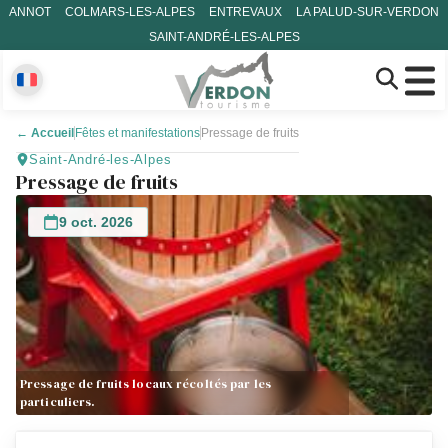
ANNOT
COLMARS-LES-ALPES
ENTREVAUX
LA PALUD-SUR-VERDON
SAINT-ANDRÉ-LES-ALPES
←
Accueil
Fêtes et manifestations
Pressage de fruits
Saint-André-les-Alpes
Pressage de fruits
9 oct. 2026
Pressage de fruits locaux récoltés par les
particuliers.