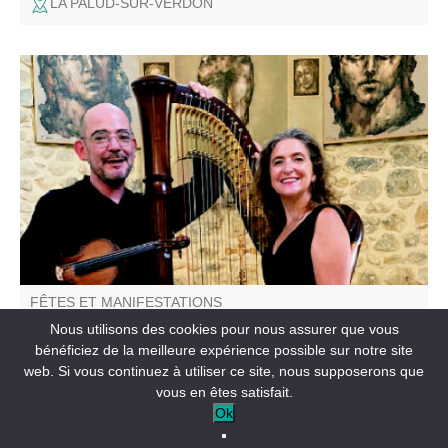
LA PALUD-SUR-VERDON
Concert avec Magali Pyka de Coster pour la Harpe et
Nicolas Delclaud au Violon, proposant de grands airs
classiques et des musiques de films.
FÊTES ET MANIFESTATIONS
Concert Harpe & Violon
Nous utilisons des cookies pour nous assurer que vous
bénéficiez de la meilleure expérience possible sur notre site
web. Si vous continuez à utiliser ce site, nous supposerons que
LA PALUD-SUR-VERDON
vous en êtes satisfait.
Ok