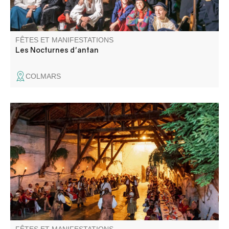
FÊTES ET MANIFESTATIONS
Les Nocturnes d'antan
COLMARS
Le grand festin se tiendra dans un espace tenu secret. A
l'occasion des 30 ans de la fête médiévale venez festoyer,
sortez vos plus beaux atours, chaussez vos poulaines et
retrouvez nous pour une soirée animée autour d'un bon
repas arrosé de vin clairet.