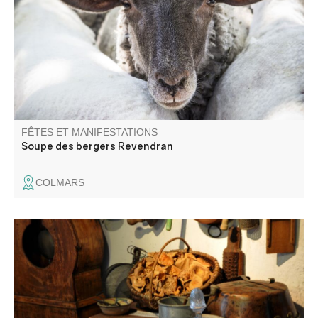
démontagnée, venez partager un moment de convivialité
et déguster la soupe des bergers préparée par les
habitants du village.
FÊTES ET MANIFESTATIONS
Soupe des bergers Revendran
COLMARS
La Maison Musée est un dédale de salles et de couloirs.
Afin de s’y retrouver, pourquoi ne pas suivre une
animation historique ?