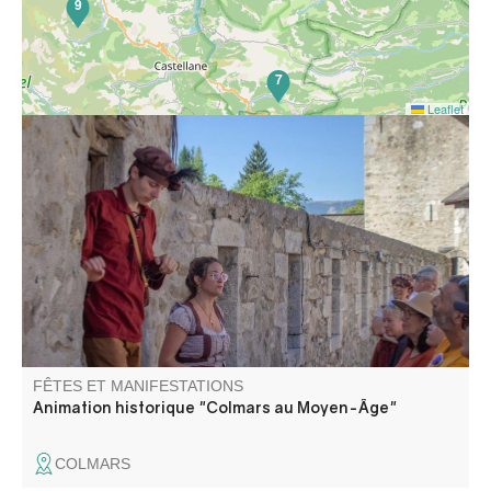
9
7
Leaflet
Animation historique en costume, en musique et en
alexandrins, dédiée à l’histoire médiévale de Colmars. A
travers le musée et le chemin de ronde. Inscrivez vous
sur un des créneaux proposés.
FÊTES ET MANIFESTATIONS
Animation historique "Colmars au Moyen-Âge"
COLMARS