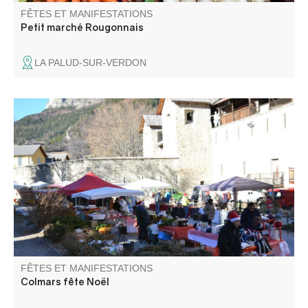
FÊTES ET MANIFESTATIONS
Petit marché Rougonnais
LA PALUD-SUR-VERDON
Marché artisans et saveurs aux couleurs de Noël. Parade
du Père Noël et distribution de friandises.Tombola, pesée
de la dinde et vin chaud. Ambiance conviviale autour d'un
feu et des marrons chauds ! Animations avec les
associations locales.
FÊTES ET MANIFESTATIONS
Colmars fête Noël