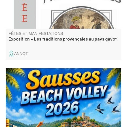
FÊTES ET MANIFESTATIONS
Exposition - Les traditions provençales au pays gavot
ANNOT
Fête avec repas festif, concours de boules, défilé aux
lampions, atelier enfants, bal le samedi, tournoi de Beach-
Volley, barbecue party et bal masqué "Anges et Démon"
le dimanche.