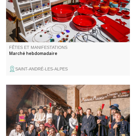
FÊTES ET MANIFESTATIONS
Marché hebdomadaire
SAINT-ANDRÉ-LES-ALPES
Durant ces soirées, vous allez être transportés dans les
siècles afin de découvrir Colmars à travers les âges. Une
expérience unique au cœur du musée et des fortifications
du village, qui feront le bonheur des petits comme des
grands !