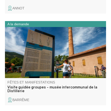
ANNOT
A la demande
Accompagné d'un médiateur culturel, partez à la
découverte de cette ancienne distillerie de plantes à
parfum. Cette distillerie est construite en 1905 par une
société Allemande implantée internationalement.
FÊTES ET MANIFESTATIONS
Visite guidée groupes - musée intercommunal de la
Distillerie
BARRÊME