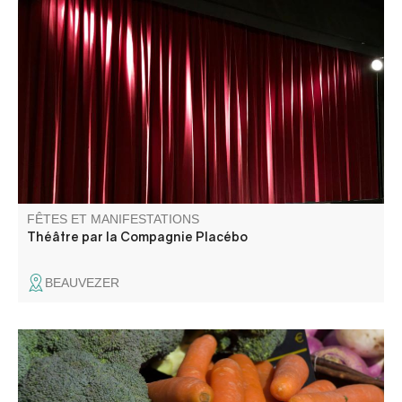
La Compagnie Placebo présente "Une heure et demie de
retard".
FÊTES ET MANIFESTATIONS
Théâtre par la Compagnie Placébo
BEAUVEZER
Vous trouverez sur le marché de Saint Pierre des
producteurs 100% locaux.