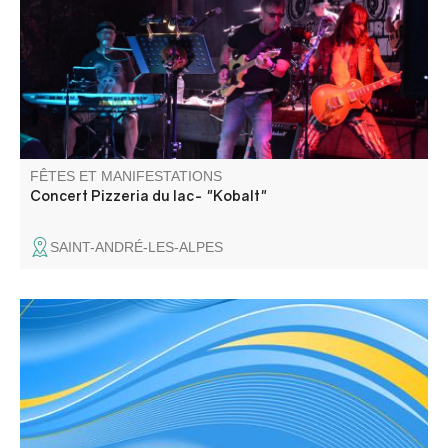
FÊTES ET MANIFESTATIONS
Concert Pizzeria du lac- "Kobalt"
SAINT-ANDRÉ-LES-ALPES
Hommage aux morts de la guerre, dépôt de gerbe et
discours.