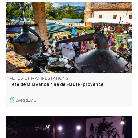
Durant des décennies, Barrême a fourni, en huile
essentielle, les plus grands parfumeurs de Grasse.
Quelques producteurs perpétuent, aujourd'hui, cette
production mise à l'honneur par l'association Lavande et
Patrimoine lors de cet événement.
FÊTES ET MANIFESTATIONS
Fête de la lavande fine de Haute-provence
BARRÊME
Tribute Noir Désir. Barbecue géant, pizzas au feu de bois,
tout ce qu'il faut pour passer une excellente soirée.