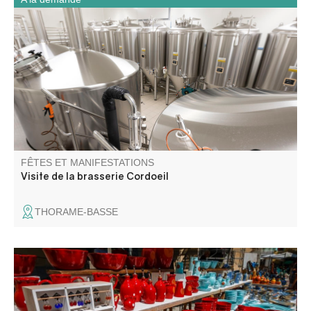
La Brasserie Cordœil élabore, depuis 2006, des bières
naturelles biologiques. Elle propose la visite de son atelier
de production des bières biologiques suivie d'une
dégustation de bières et sodas.
FÊTES ET MANIFESTATIONS
Visite de la brasserie Cordoeil
THORAME-BASSE
Le traditionnel marché avec ses étals colorés est un
moment d'échange incontournable.