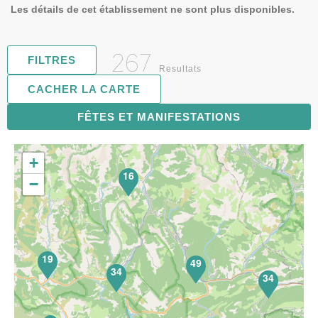
Les détails de cet établissement ne sont plus disponibles.
267
FILTRES
Resultats
CACHER LA CARTE
FÊTES ET MANIFESTATIONS
68
+
16
−
19
49
34
34