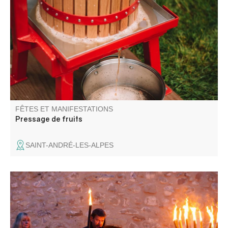
Pressage de fruits locaux récoltés par les particuliers.
FÊTES ET MANIFESTATIONS
Pressage de fruits
SAINT-ANDRÉ-LES-ALPES
Quasi entière ravagée par un violent incendie ayant fait
de nombreuses victimes, Colmars célèbre cette tragédie
en mémoire à ses habitants qui ont payé de leur vie.
Retraite aux flambeaux et récit de l'incendie et ponctuent