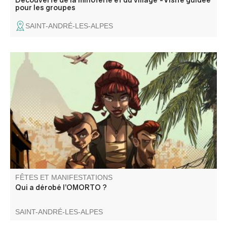
pour les groupes
SAINT-ANDRÉ-LES-ALPES
Une enquête interactive qui vous emmène au bout du
monde dans un Brésil de rêve et de paillette à la
recherche d’un tableau qui a été volé. Vous avez 45 mn
pour élucider le mystère ! A partir de 10 ans accompagné
FÊTES ET MANIFESTATIONS
Qui a dérobé l’OMORTO ?
SAINT-ANDRÉ-LES-ALPES