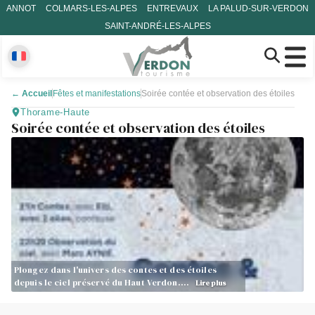
ANNOT
COLMARS-LES-ALPES
ENTREVAUX
LA PALUD-SUR-VERDON
SAINT-ANDRÉ-LES-ALPES
←
Accueil
Fêtes et manifestations
Soirée contée et observation des étoiles
Thorame-Haute
Soirée contée et observation des étoiles
Plongez dans l'univers des contes et des étoiles
depuis le ciel préservé du Haut Verdon.…
Lire plus