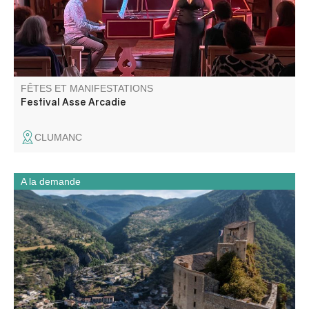
fruits de leur passion.
FÊTES ET MANIFESTATIONS
Festival Asse Arcadie
CLUMANC
A la demande
Ancien château fort, devenue citadelle puis prison, ce
monument d’Entrevaux témoigne des différentes phases
de fortifications de la ville.