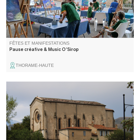
un esprit convivial.
FÊTES ET MANIFESTATIONS
Pause créative & Music O'Sirop
THORAME-HAUTE
L'avare, une comédie ou une tragédie… Cette pièce de
Molière, par l'atelier théâtre Les Gens d'ici, aborde la folie
de l'avarice, le pouvoir de l'amour et la rébellion contre le
despotisme. Suivi d'un repas partagé.