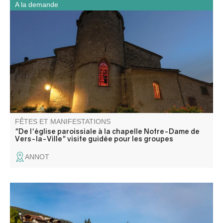
A la demande
Découvrez l’église Saint-Jean-Baptiste et la chapelle
Notre-Dame de Vers-la-Ville lors d’une balade entre
patrimoine religieux, histoire locale et traditions du village.
FÊTES ET MANIFESTATIONS
"De l'église paroissiale à la chapelle Notre-Dame de
Vers-la-Ville" visite guidée pour les groupes
ANNOT
Une balade contée où récits et paroles d’un agent de
l’ONF se croisent pour évoquer le paysage et le