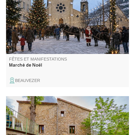
chaudes et gourmandises, animations. Venez découvrir le
marché de Noël organisé par la mairie et les nombreux
stands présentés par les artisans et les associations de la
vallée..
FÊTES ET MANIFESTATIONS
Marché de Noël
BEAUVEZER
La Compagnie Totem et le Gîte La Chambrette vous
invitent à une soirée théâtre !! Une interprétation de
"Pauvreté, Richesse, Homme et Bête" de Hans Henny
Jahnn vous sera proposée. Il s'agit d'un drame paysan.