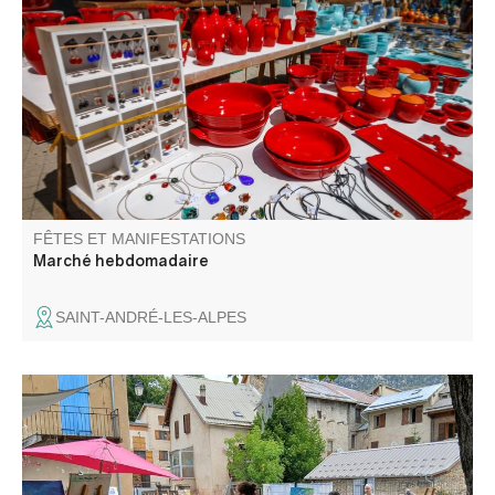
Le traditionnel marché avec ses étals colorés est un
moment d'échange incontournable.
FÊTES ET MANIFESTATIONS
Marché hebdomadaire
SAINT-ANDRÉ-LES-ALPES
Pause Créative : un atelier créatif pour adultes et enfants
accompagnés, suivie de Music O’Sirop : un concert de
musique inspirée dans l’instant présent ; puis autour d’un
sirop, les rencontres et les partages se poursuivent dans