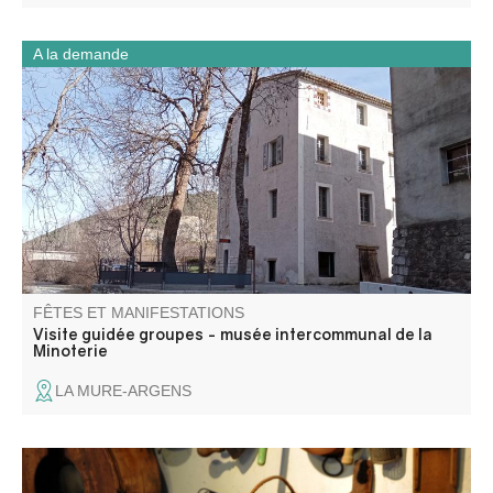
A la demande
Entrez comme dans un moulin ! Musée unique sur la
région ! Cette ancienne fabrique de draps a été
transformée en minoterie en 1902. Pendant 70 ans, ce
moulin industriel a produit de la farine. Il rouvre désormais
ses portes pour le plaisir des visiteurs.
FÊTES ET MANIFESTATIONS
Visite guidée groupes - musée intercommunal de la
Minoterie
LA MURE-ARGENS
La Maison Musée est un dédale de salles et de couloirs.