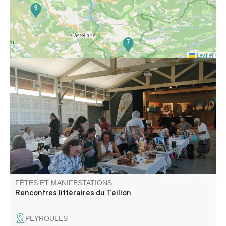
9
7
Leaflet
Salon du livre accueillant de nombreux auteurs.
Rencontres, interviews, espace lecture, dédicaces.
Animations autour du miel. Restauration sur place.
FÊTES ET MANIFESTATIONS
Rencontres littéraires du Teillon
PEYROULES