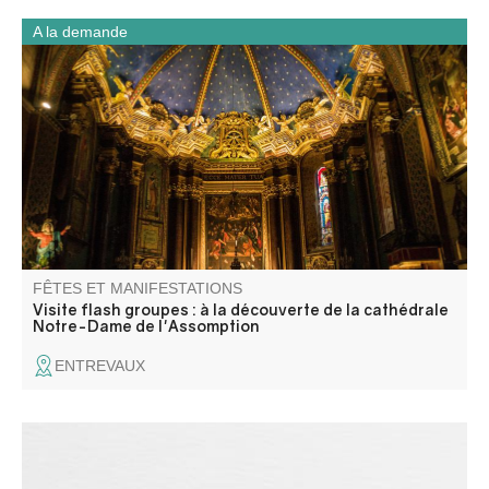
A la demande
Partez à la découverte de la cathédrale Notre-Dame-de-
l’Assomption lors d’une visite flash guidée spécialement
conçue pour les groupes. En un temps court, elle dévoile
son histoire, ses décors et les éléments essentiels qui ont
marqué la vie de la cité.
FÊTES ET MANIFESTATIONS
Visite flash groupes : à la découverte de la cathédrale
Notre-Dame de l'Assomption
ENTREVAUX
Concert Romantique. Olivier LECHARDEUR pianiste -