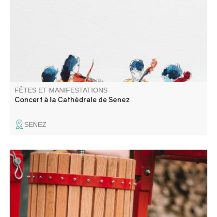
concertiste et Frédéric LAGARDE violoncelliste, ancien
solo de l’opéra de Paris interprètent BEETHOVEN,
FAURE, DEBUSSY, BOËLMAN
FÊTES ET MANIFESTATIONS
Concert à la Cathédrale de Senez
SENEZ
Une journée pour broyer, presser, pasteuriser, échanger,
et partager sans modération !