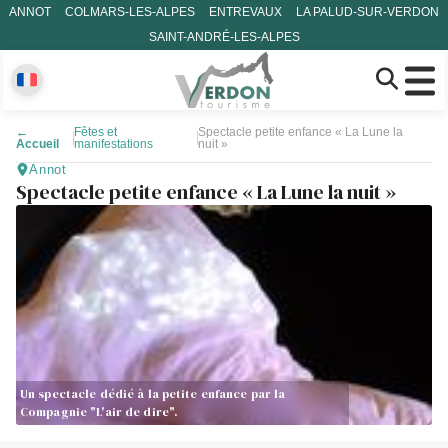
ANNOT
COLMARS-LES-ALPES
ENTREVAUX
LA PALUD-SUR-VERDON
SAINT-ANDRÉ-LES-ALPES
←
Fêtes et
Spectacle petite enfance « La Lune la
Accueil
manifestations
nuit »
Annot
Spectacle petite enfance « La Lune la nuit »
Un spectacle dédié à la petite enfance par la
Compagnie "L'air de dire".