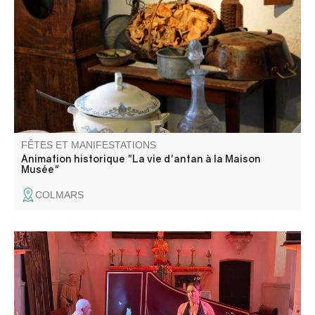
Afin de s’y retrouver, pourquoi ne pas suivre une
animation historique ?
FÊTES ET MANIFESTATIONS
Animation historique "La vie d'antan à la Maison
Musée"
COLMARS
Le festival Asse-Arcadie participe à la création d’un
moment spécifique de rencontre et d’échange annuel où
praticiens des musiques savantes anciennes du pourtour
méditerranéen et d'Europe partagent et font partager les