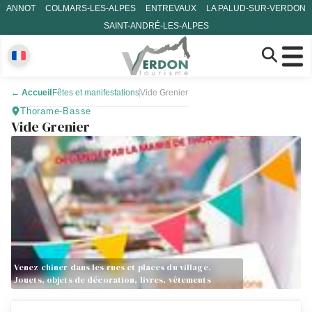
ANNOT
COLMARS-LES-ALPES
ENTREVAUX
LA PALUD-SUR-VERDON
SAINT-ANDRÉ-LES-ALPES
←
Accueil
Fêtes et manifestations
Vide Grenier
Thorame-Basse
Vide Grenier
Venez chiner dans les rues et places du village.
Jouets, objets de décoration, livres, vêtements