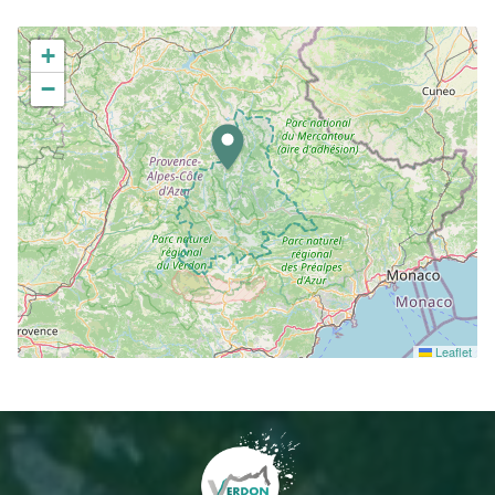
+
−
Leaflet