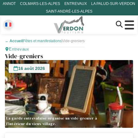
ANNOT
COLMARS-LES-ALPES
ENTREVAUX
LA PALUD-SUR-VERDON
SAINT-ANDRÉ-LES-ALPES
←
Accueil
Fêtes et manifestations
Vide-greniers
Entrevaux
Vide-greniers
16 août 2026
La garde entrevalaise organise un vide-grenier à
l'intérieur du vieux village.