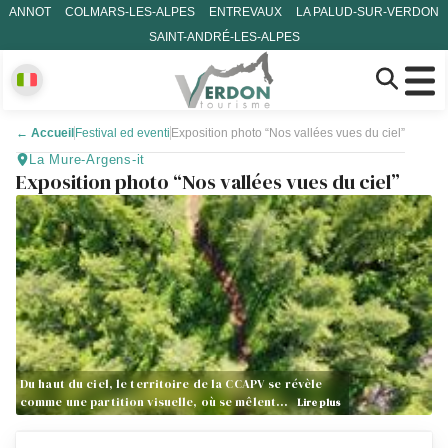
ANNOT
COLMARS-LES-ALPES
ENTREVAUX
LA PALUD-SUR-VERDON
SAINT-ANDRÉ-LES-ALPES
←
Accueil
Festival ed eventi
Exposition photo “Nos vallées vues du ciel”
La Mure-Argens-it
Exposition photo “Nos vallées vues du ciel”
Du haut du ciel, le territoire de la CCAPV se révèle
comme une partition visuelle, où se mêlent…
Lire plus