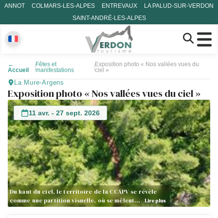
ANNOT
COLMARS-LES-ALPES
ENTREVAUX
LA PALUD-SUR-VERDON
SAINT-ANDRÉ-LES-ALPES
←
Fêtes et
Exposition photo « Nos vallées vues du
Accueil
manifestations
ciel »
La Mure-Argens
Exposition photo « Nos vallées vues du ciel »
11 avr. - 27 sept. 2026
Du haut du ciel, le territoire de la CCAPV se révèle
comme une partition visuelle, où se mêlent…
Lire plus