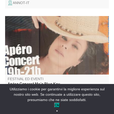
ANNOT-IT
Apéro Concert avec Ma's Blue Key au Gite L'Arc en Ciel.
FESTIVAL ED EVENTI
Apéro Concert Ma's Blue Key
Utilizziamo i cookie per garantirvi la migliore esperienza sul
nostro sito web. Se continuate a utilizzare questo sito,
LA PALUD-SUR-VERDON-IT
presumiamo che ne siate soddisfatti.
Ok