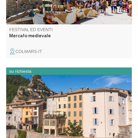
FESTIVAL ED EVENTI
Mercato medievale
COLMARS-IT
su richiesta
Découvrez Entrevaux, son cœur historique, ses remparts,
ses ruelles médiévales. La montée vers la citadelle par la
rampe fortifiée mène à un parcours sur l’architecture
défensive et la vie des soldats.