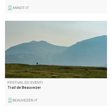
ANNOT-IT
Il Trail de Beauvezer propone quattro percorsi per
scoprire i favolosi sentieri dell'Haut Verdon nel cuore delle
Alpi del Sud e del Mercantour!
FESTIVAL ED EVENTI
Trail de Beauvezer
BEAUVEZER-IT