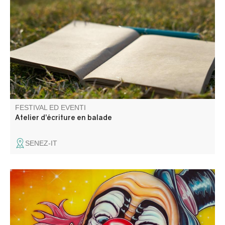
Entre ciel, pierres et chemins, venez cueillir les mots là où
le paysage les murmure. La CCAPV vous invite à un
atelier mêlant balade et temps d’écriture, pour explorer le
territoire autrement et laisser émerger votre expression.
FESTIVAL ED EVENTI
Atelier d’écriture en balade
SENEZ-IT
Venez applaudir les artistes, les clowns et autres
funambules.