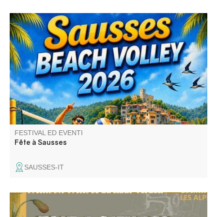
Fête avec repas festif, concours de boules, défilé aux
lampions, atelier enfants, bal le samedi, tournoi de Beach-
Volley, barbecue party et bal masqué "Anges et Démon"
le dimanche.
FESTIVAL ED EVENTI
Fête à Sausses
SAUSSES-IT
Vêtements et accessoires de dames en haute vallée du