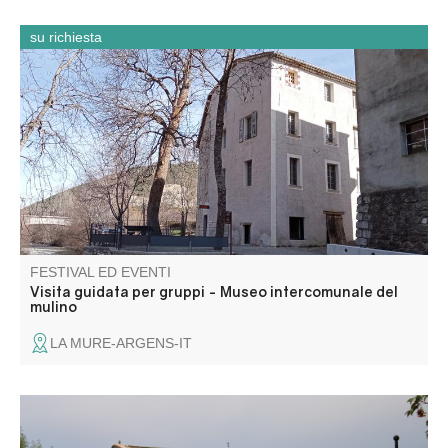
su richiesta
Entrate come se foste in un mulino! L'unico museo del
genere nella regione! Questa ex fabbrica di tessuti è stata
trasformata in un mulino nel 1902. Per 70 anni, questo
mulino industriale ha prodotto farina. Ora sta riaprendo le
sue porte per essere visitato.
FESTIVAL ED EVENTI
Visita guidata per gruppi - Museo intercomunale del
mulino
LA MURE-ARGENS-IT
“L'avaro”, una commedia o una tragedia… Questa opera