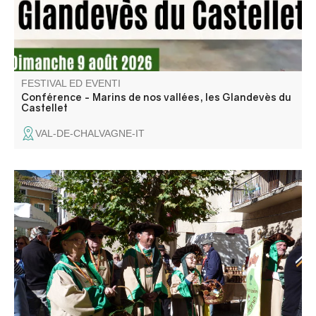
FESTIVAL ED EVENTI
Conférence - Marins de nos vallées, les Glandevès du
Castellet
VAL-DE-CHALVAGNE-IT
Il villaggio festeggia le castagne con un mercato,
degustazioni, intrattenimento e il treno a vapore Train des
Pignes, che fa il suo ultimo viaggio della stagione tra
Puget-Théniers e Le Fugeret.