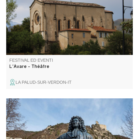
di Molière, messa in scena dal gruppo teatrale Les Gens
d'ici, affronta la follia dell'avarizia, il potere dell'amore e la
ribellione contro il dispotismo. A seguire, una cena in
compagnia.
FESTIVAL ED EVENTI
L'Avare - Théâtre
LA PALUD-SUR-VERDON-IT
Passeggiate nel villaggio di Entrevaux e scoprite una città
medievale fortificata.