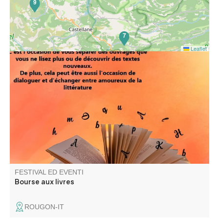
9
7
Leaflet
Réservée aux particuliers, cette manifestation est
l'occasion de présenter des ouvrages à donner ou
échanger ; mais l'échange peut être aussi verbal et aussi
magnifier ce support qu'est le livre.
FESTIVAL ED EVENTI
Bourse aux livres
ROUGON-IT