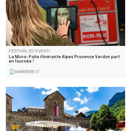
espace de réalité virtuelle, un fablab et une ludothèque.
Une programmation riche et ludique vous attend pour
petits et grands.
FESTIVAL ED EVENTI
La Micro-Folie itinérante Alpes Provence Verdon part
en tournée !
BARRÊME-IT
Aromi, profumi, gioielli, lavori in legno, in pelle, strumenti
musicali... Circa sessanta espositori presentano creazioni
originali e artigianali.