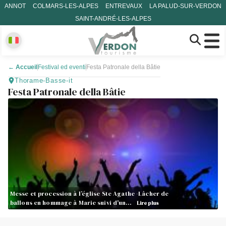
ANNOT
COLMARS-LES-ALPES
ENTREVAUX
LA PALUD-SUR-VERDON
SAINT-ANDRÉ-LES-ALPES
←
Accueil
Festival ed eventi
Festa Patronale della Bâtie
Thorame-Basse-it
Festa Patronale della Bâtie
Messe et procession à l’église Ste Agathe -Lâcher de
ballons en hommage à Marie suivi d'un…
Lire plus