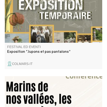
Verdon (1830-1950). La mode féminine est sûrement
moins terne que ce que vous l’imaginez ! Nos
photographies de famille donnent l’image d’une vie
austère, en noir et blanc. Et pourtant !
FESTIVAL ED EVENTI
Exposition "Jupons et pas pantalons"
COLMARS-IT
"Quittant le château, les Glandevès du Castellet sont
partis sillonner les mers du globe." Une conférence de
Jean Pellegrin, membre l’association Traces Éditions.