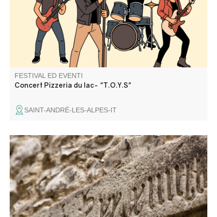
FESTIVAL ED EVENTI
Concert Pizzeria du lac- "T.O.Y.S"
SAINT-ANDRÉ-LES-ALPES-IT
Esploriamo il labirinto di stradine che compongono questa
piccola città fortificata e i suoi misteri, attraverso i segni
lasciati dal tempo.