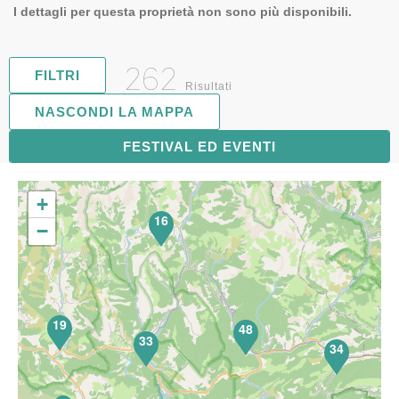
I dettagli per questa proprietà non sono più disponibili.
262
FILTRI
Risultati
NASCONDI LA MAPPA
FESTIVAL ED EVENTI
67
+
16
−
19
48
33
34