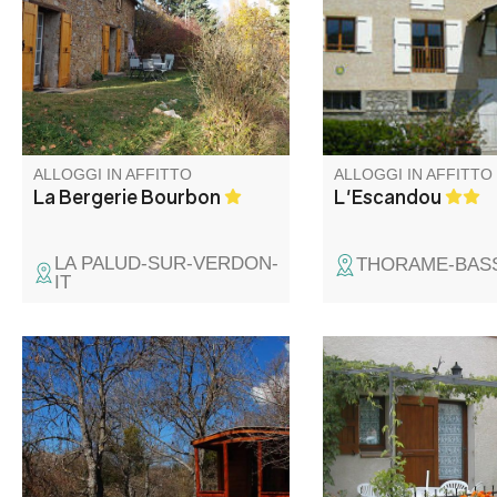
villaggio, campo di 3000m²
birrificio della famigli
davanti alla casa. Il paese dista
I proprietari contadin
10 minuti a piedi, 5 minuti in
lontani da voi se ave
auto.
di loro!
ALLOGGI IN AFFITTO
ALLOGGI IN AFFITTO
La Bergerie Bourbon
L'Escandou
LA PALUD-SUR-VERDON-
THORAME-BASS
IT
Allo Chalet le refuge, nel Parco
Nel cuore delle Gole 
naturale regionale del Verdon,
Verdon, questa strutt
a 1300 metri di altitudine, Luce
ricettiva, situata in p
Martin vi accoglie in un vero e
ideale, è il punto di 
proprio piccolo paradiso nel
per numerosi sentieri
cuore della natura: yurte,
escursionistici, la f