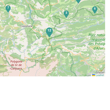
7
6
3
12
Leaflet