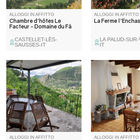
ALLOGGI IN AFFITTO
ALLOGGI IN AFFITTO
Chambre d'hôtes Le
La Ferme l'Enchas
Facteur - Domaine du Fâ
CASTELLET-LÈS-
LA PALUD-SUR
SAUSSES-IT
IT
Casa di charme, situata alla
Situato in un grande e
fine della pista. Tranquillità e
questo alloggio con c
relax assicurati. Dalla casa
trova vicino ad altri al
potrete ammirare la splendida
birrificio della famigli
e impareggiabile vista sulla
I proprietari contadin
cittadella di Entrevaux, sulle
lontani da voi se ave
montagne e sulla valle.
di loro!
ALLOGGI IN AFFITTO
ALLOGGI IN AFFITTO