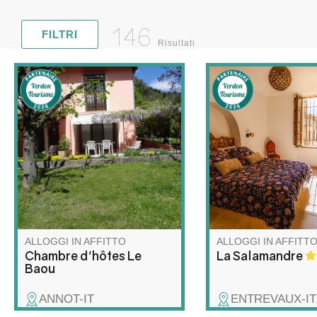
146
FILTRI
Risultati
I padroni di casa vi accolgono
Vivez l'Authenticité
nella loro casa circondata da
(Accessible !) Appar
un giardino alberato. Jacques
rez-de-chaussée rén
è un appassionato di
lumineux et spacieux
escursionismo e vi guiderà
dans une charmante
lungo i più bei sentieri della
de village du 17e siè
regione, mentre Julienne vi
Accessibilité pour les
offrirà le sue colazioni fatte in
personnes à mobilité
casa.
et de toutes les com
nécessaires.
ALLOGGI IN AFFITTO
ALLOGGI IN AFFITT
Chambre d'hôtes Le
La Salamandre
Baou
ANNOT-IT
ENTREVAUX-IT