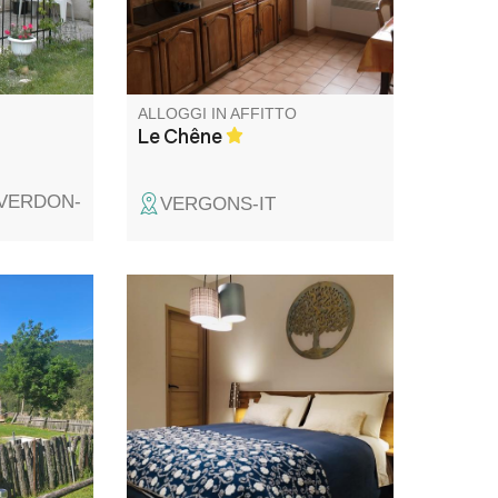
ndarie vie
ALLOGGI IN AFFITTO
Le Chêne
-VERDON-
VERGONS-IT
una vasta
Un spirito di chalet per questa
ica
camera in affitto
llaggio,
n 4 camere
ta da
 mucche
i.