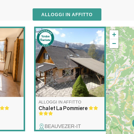
ALLOGGI IN AFFITTO
+
Grande chalet situato nella
−
tement en
graziosa frazione montana di
ové,
Villars-Heyssier, nel comune
, situé
di Beauvezer.
 maison
Splendidamente esposto a
cle.
sud, circondato da deliziosi
giardini, offre una fantastica
 réduite
vista sulle montagne. Meta
modités
ideale per le vacanze durante
tutto l'anno.
O
ALLOGGI IN AFFITTO
Chalet La Pommiere
BEAUVEZER-IT