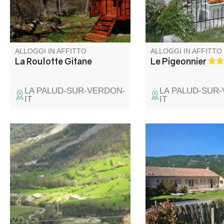
chalet, roulotte gitane…
des Crêtes e le legge
Lasciatevi tentare!
di arrampicata.
ALLOGGI IN AFFITTO
ALLOGGI IN AFFITTO
La Roulotte Gitane
Le Pigeonnier
LA PALUD-SUR-VERDON-
LA PALUD-SUR
IT
IT
Karine vi dà il benvenuto al
Situata nel cuore di 
Domaine du Fa, una fattoria
tenuta agricola biolog
del XVIII secolo con pecore,
isolata, a 11 km dal vi
un'aia, castagni secolari e corsi
casa di carattere co
di ceramica.
per gli ospiti circonda
pascoli che ospitano
Highland Cattle e asin