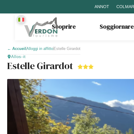
ANNOT
COLMAR
Scoprire
Soggiornare
←
Accueil
Alloggi in affitto
Estelle Girardot
Allos-it
Estelle Girardot