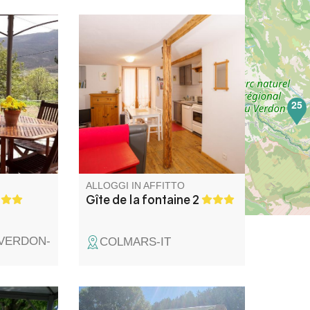
egionale
Appartamento nel cuore del
ria del
paese, vicino al municipio e
endente
all'ufficio postale. Parcheggio
e e
gratuito nelle vicinanze. Vista
del
sulle montagne.
25
pio
cancelli,
vata e
ncantevole.
ALLOGGI IN AFFITTO
n
Gîte de la fontaine 2
-VERDON-
COLMARS-IT