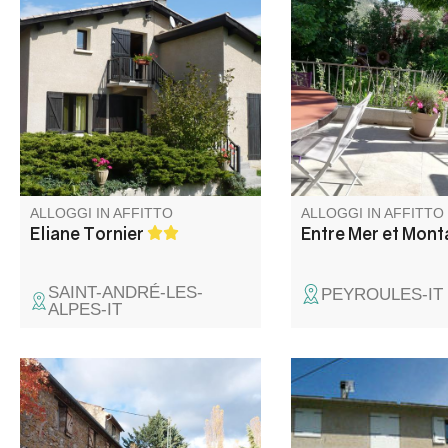
Appartamento al primo piano di
Cottage molto piacev
una villa in posizione tranquilla,
completamente indip
con una piccola terrazza che
con terrazza verdegg
offre una vista ininterrotta sulle
montagne. Tutti i negozi a 500
m di distanza.
ALLOGGI IN AFFITTO
ALLOGGI IN AFFITTO
Eliane Tornier
Entre Mer et Mon
SAINT-ANDRÉ-LES-
PEYROULES-IT
ALPES-IT
Ovile, autenticità, clima
Situato in un grande e
naturale, natura, vista
questo alloggio con c
panoramica, 600 metri dal
trova vicino ad altri al