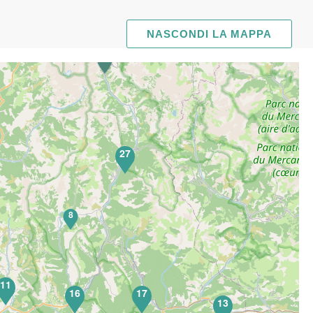
NASCONDI LA MAPPA
27
8
11
16
17
13