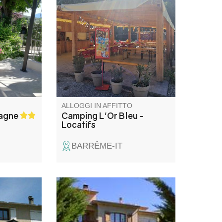
ole,
Situato a 300 m dal villaggio, il
endente,
nostro campeggio familiare,
iante.
che costeggia il fiume, offre
affitti e piazzole ombreggiate,
una piscina e uno snack bar
per momenti di relax e
convivialità. In stagione,
animazione: concerti, bocce,
karaoke-DJ...
ALLOGGI IN AFFITTO
tagne
Camping L'Or Bleu -
Locatifs
BARRÊME-IT
dificio,
Piano terra della villa in stile
amino si
provenzale dei proprietari.
loggi e al