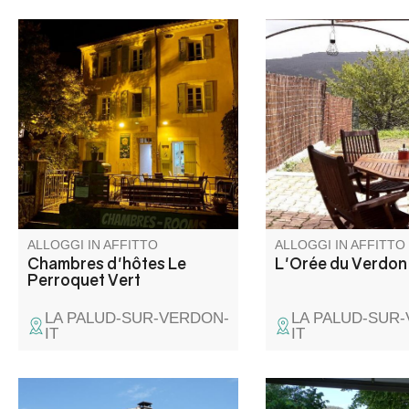
Christine e Olivier vi danno il
Nel Parco Naturale R
benvenuto nel cuore del
del Verdon, alla perife
villaggio di La Palud sur
villaggio, casa indip
Verdon, in un edificio del XVIII
che comprende la gît
secolo.
l'alloggio secondario 
proprietario su un am
terreno recintato con 
giardino, terrazza pri
pergolato con vista i
ALLOGGI IN AFFITTO
ALLOGGI IN AFFITTO
Chambres d'hôtes Le
L'Orée du Verdo
Perroquet Vert
LA PALUD-SUR-VERDON-
LA PALUD-SUR
IT
IT