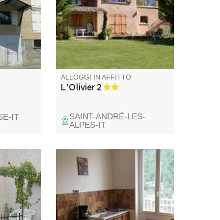
a Cordoeil.
i non sono
te bisogno
ALLOGGI IN AFFITTO
L'Olivier 2
SAINT-ANDRÉ-LES-
E-IT
ALPES-IT
del
L'alloggio, dotato di ogni
ura
comfort, si trova in una casa di
osizione
paese. È adiacente ad altri due
partenza
gîtes, il che lo rende ideale per
riunioni di famiglia o di amici.
amosa Route