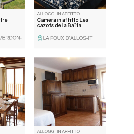
ALLOGGI IN AFFITTO
tre
Camera in affitto Les
cazots de la Baïta
-VERDON-
LA FOUX D’ALLOS-IT
dificio,
Il nostro gîte si trova in una
amino si
casa di paese nel centro di La
loggi e al
Palud-sur-Verdon, nel cuore
a Cordoeil.
delle Gole del Verdon.
i non sono
te bisogno
ALLOGGI IN AFFITTO