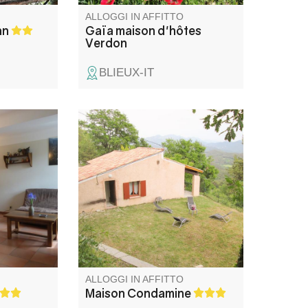
ALLOGGI IN AFFITTO
an
Gaïa maison d'hôtes
Verdon
BLIEUX-IT
 in una
In un ambiente magnifico e
bamente
rilassante, con vista
i
incantevole, casa spaziosa
elle Gole
esposta a sud, ben arredata e
attrezzata, con ampio giardino
recintato, terrazze e
parcheggio. Ambiente
incontaminato ideale per gli
amanti della natura, pace e
tranquillità garantite.
ALLOGGI IN AFFITTO
Maison Condamine