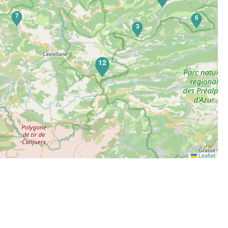
7
6
3
12
Leaflet