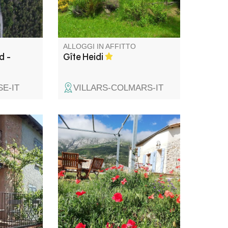
e chalet in
giardino privato vi
permetteranno di rilassarvi in
tutta tranquillità dopo aver fatto
delle belle passeggiate.
ALLOGGI IN AFFITTO
d -
Gîte Heidi
E-IT
VILLARS-COLMARS-IT
l piccolo
La pensione Gaïa, situata nel
questa
cuore del grazioso villaggio di
didamente
Blieux, è arroccata su uno
di un
sperone roccioso di fronte alle
i si gode
montagne. La vista è
n luogo di
incantevole e la tranquillità
chi cerca
assoluta! Benvenuti agli amanti
tà.
della natura!