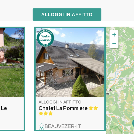
ALLOGGI IN AFFITTO
+
accolgono
Grande chalet situato nella
−
ndata da
graziosa frazione montana di
. Jacques
Villars-Heyssier, nel comune
di Beauvezer.
uiderà
Splendidamente esposto a
i della
sud, circondato da deliziosi
enne vi
giardini, offre una fantastica
i fatte in
vista sulle montagne. Meta
ideale per le vacanze durante
tutto l'anno.
O
ALLOGGI IN AFFITTO
 Le
Chalet La Pommiere
BEAUVEZER-IT