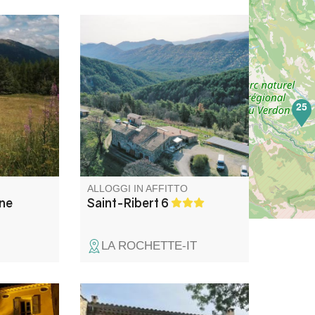
 cuore
Il gîte è tranquillo, nel cuore
a yurta
della natura, con una vista a
iginale! In
360°. Ideale per rilassarsi, fare
i, in
escursioni, canyoning o andare
el cuore
in bicicletta.
25
elezin.
ALLOGGI IN AFFITTO
ne
Saint-Ribert 6
LA ROCHETTE-IT
danno il
Grande ovile, ristrutturato con