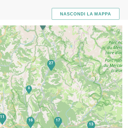
NASCONDI LA MAPPA
27
8
11
16
17
13