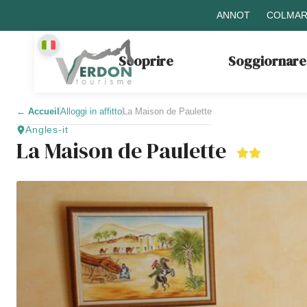
ANNOT
COLMAR
Scoprire
Soggiornare
←
Accueil
Alloggi in affitto
La Maison de Paulette
Angles-it
La Maison de Paulette