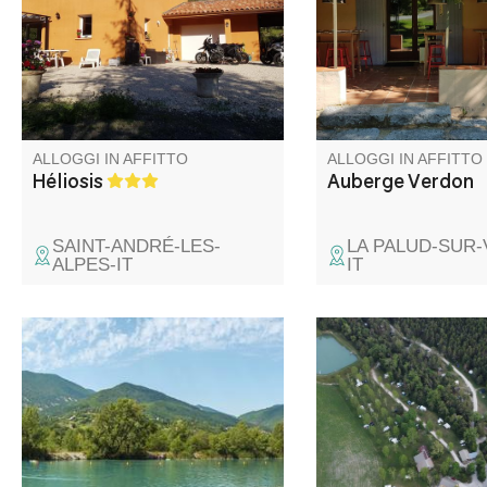
scuola di parapendio. Ideale
Auberge Verdon si tro
per famiglie o gruppi di amici.
pressi di La Palud, all’
della Route des Crête
ALLOGGI IN AFFITTO
ALLOGGI IN AFFITTO
Héliosis
Auberge Verdon
SAINT-ANDRÉ-LES-
LA PALUD-SUR
ALPES-IT
IT
Tranquillo campeggio a
Il campeggio Villard 
conduzione familiare a pochi
paradiso di pace e tran
minuti dal borgo medievale di
Situato tra le Gole de
Entrevaux. Bel lago per
l'Haut Verdon, a 1 km
nuotare e pescare. Ottima
Thorame-Basse. Potr
posizione per scoprire il
godere di un sito di 3 