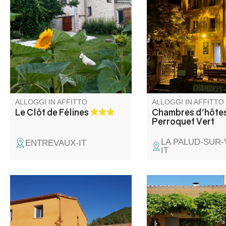
benvenuto nel loro gîte di
benvenuto nel cuore 
fronte al villaggio medievale di
villaggio di La Palud 
Entrevaux.
Verdon, in un edificio 
secolo.
ALLOGGI IN AFFITTO
ALLOGGI IN AFFITTO
Le Clôt de Félines
Chambres d'hôtes
Perroquet Vert
LA PALUD-SUR
ENTREVAUX-IT
IT
Grande casa con terreno
Dotata di una terrazz
alberato nel cuore del Verdon,
esposta e con vista su
vicino al Lac de Castillon e alla
montagne, la struttura