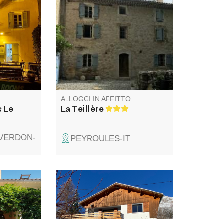
del
gusto nel rispetto della pietra
sur
antica, con travi a vista e ampio
del XVIII
giardino privato non recintato di
2.500 m².
ALLOGGI IN AFFITTO
 Le
La Teillère
-VERDON-
PEYROULES-IT
a ben
Chalet completamente
lle
ristrutturato nel 2021 situato in
 ricettiva
una zona tranquilla con vista