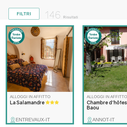
146
FILTRI
Risultati
Vivez l'Authenticité
I padroni di casa vi 
(Accessible !) Appartement en
nella loro casa circo
rez-de-chaussée rénové,
un giardino alberato
lumineux et spacieux, situé
è un appassionato di
dans une charmante maison
escursionismo e vi g
de village du 17e siècle.
lungo i più bei sentier
Accessibilité pour les
regione, mentre Juli
personnes à mobilité réduite
offrirà le sue colazion
et de toutes les commodités
casa.
nécessaires.
ALLOGGI IN AFFITTO
ALLOGGI IN AFFITT
La Salamandre
Chambre d'hôtes
Baou
ENTREVAUX-IT
ANNOT-IT