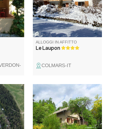
va nei
ininterrotta sulle montagne del
inizio
Mercantour, a 1 km dal
s.
villaggio fortificato di Colmars-
les-Alpes e dai suoi negozi.
ALLOGGI IN AFFITTO
Le Laupon
-VERDON-
COLMARS-IT
è un
Situato sulle alture del villaggio,
quillità.
l'alloggio offre tutte le
l Verdon e
attrezzature e i comfort
 da
necessari per una vacanza di
ete
successo! Una terrazza con
ettari con
una vista incantevole e un