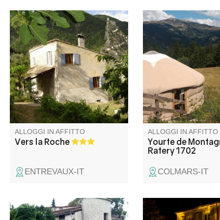
Ai margini del Mercantour, casa
Una notte insolita nel
indipendente su una collina
della natura. La nostr
circondata da terrazze e ulivi,
offre un'esperienza or
con una vista superba sul
famiglia o con gli amic
villaggio fortificato di Entrevaux
estate o in inverno, n
e sulla pianura del Var.
del Col des Champs m
ALLOGGI IN AFFITTO
ALLOGGI IN AFFITTO
Vers la Roche
Yourte de Montag
Ratery 1702
ENTREVAUX-IT
COLMARS-IT
Catherine e Patrice vi danno il
Christine e Olivier vi 