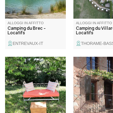
Verdon, la Costa Azzurra e le
piazzole non definite 
Alpi Marittime.
legno, senza traffico.
ALLOGGI IN AFFITTO
ALLOGGI IN AFFITTO
Camping du Brec -
Camping du Villar
Locatifs
Locatifs
ENTREVAUX-IT
THORAME-BASS
In una casa colonica del 1890,
Immersa nel cuore de
completamente indipendente,
borgo di Gévaudan, 
che preserva la privacy dei suoi
casa di paese splen
occupanti, accogliente,
ristrutturata dispone 
luminosa, il piccolo Pandous vi
balcone privato da cu
accoglie per farvi staccare dalla
la vista sulla valle. U
vita quotidiana. Uno spazio
soggiorno ideale per 
esterno per rilassarsi,
tranquillità e autentici
leggere…