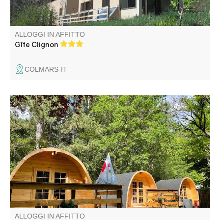
ALLOGGI IN AFFITTO
Gîte Clignon
COLMARS-IT
Il Camping du Lac è un piccolo campeggio familiare
situato a 500 m dal lago, che offre confortevoli eco-
cottage, spuntini, colazioni e un facile accesso alle attività
all'aperto (paddle, bicicletta).
ALLOGGI IN AFFITTO