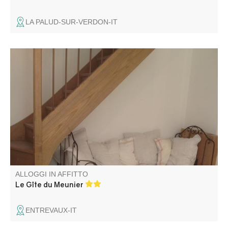
LA PALUD-SUR-VERDON-IT
E se dormiste nell'antica dimora del mugnaio? Un vero e
proprio bozzolo vi aspetta per un soggiorno atipico di
fronte alla Cittadella di Entrevaux. Connubio tra pietra,
legno e metallo, rustico e moderno al tempo stesso,
questo gîte vi regalerà il massimo del comfort.
ALLOGGI IN AFFITTO
Le Gîte du Meunier
ENTREVAUX-IT