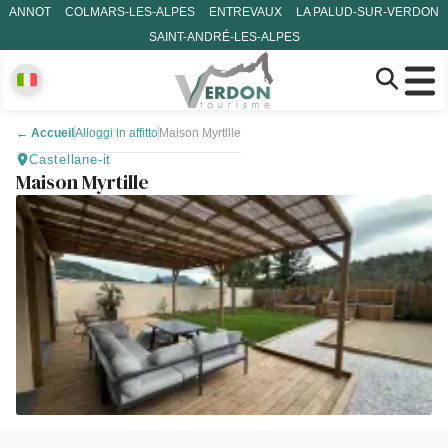
ANNOT
COLMARS-LES-ALPES
ENTREVAUX
LA PALUD-SUR-VERDON
SAINT-ANDRÉ-LES-ALPES
←
Accueil
Alloggi in affitto
Maison Myrtille
Castellane-it
Maison Myrtille