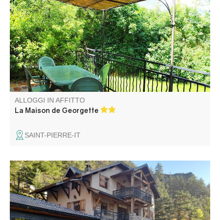
del villaggio con giardino privato, ampia terrazza con
pergolato.
ALLOGGI IN AFFITTO
La Maison de Georgette
SAINT-PIERRE-IT
Gîte nel cuore della natura, al primo piano dello chalet del
proprietario, immerso in 3800 m² di terreno non recintato.
Dispone di belle terrazze con una splendida vista sulla
valle.