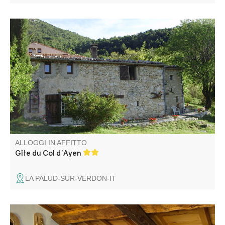
Appartement situé dans une maison mitoyenne à celle
des propriétaires, le gîte de Nathalie et Olivier est situé en
pleine nature, à deux kilomètres du village de La Palud
sur Verdon.
ALLOGGI IN AFFITTO
Gîte du Col d'Ayen
LA PALUD-SUR-VERDON-IT
Laetitia et Robert vous accueillent au Mas de Chalvagne