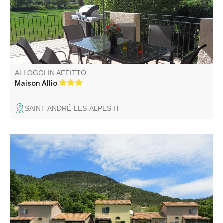
dispone di un'ampia terrazza con vista ininterrotta e di un
giardino privato non recintato.
ALLOGGI IN AFFITTO
Maison Allio
SAINT-ANDRÉ-LES-ALPES-IT
Alle porte delle Gole del Verdon, all'incrocio tra la Routes
de la Lavande e la Route Napoléon, insieme di 5 gîtes
comuni adiacenti, all'ingresso del villaggio, su un terreno
comune con area giochi per bambini, piccola terrazza
privata e ingresso separato per ciascuno.