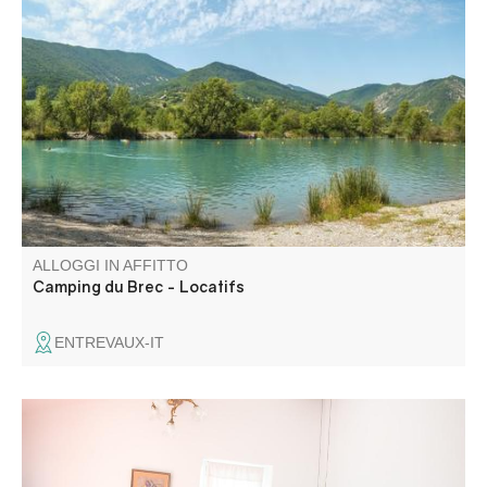
Tranquillo campeggio a conduzione familiare a pochi
minuti dal borgo medievale di Entrevaux. Bel lago per
nuotare e pescare. Ottima posizione per scoprire il
Verdon, la Costa Azzurra e le Alpi Marittime.
ALLOGGI IN AFFITTO
Camping du Brec - Locatifs
ENTREVAUX-IT
La Chambre 21 si trova nel cuore dei bastioni di
Entrevaux. Situata in una casa del XVII secolo al 3° piano