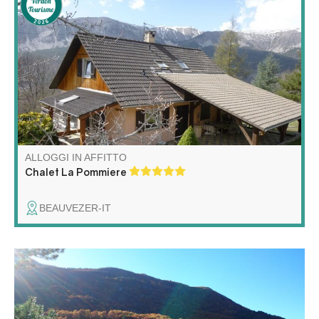
Grande chalet situato nella graziosa frazione montana di
Villars-Heyssier, nel comune di Beauvezer.
Splendidamente esposto a sud, circondato da deliziosi
giardini, offre una fantastica vista sulle montagne. Meta
ideale per le vacanze durante tutto l'anno.
ALLOGGI IN AFFITTO
Chalet La Pommiere
BEAUVEZER-IT
Situata tra le Gole del Verdon e il Parco Nazionale del
Mercantour, Valbonnette è un luogo ricco di biodiversità e
bellezza paesaggistica, insolito per il suo isolamento e la