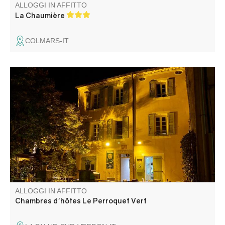
ALLOGGI IN AFFITTO
La Chaumière
COLMARS-IT
Christine e Olivier vi danno il benvenuto nel cuore del
villaggio di La Palud sur Verdon, in un edificio del XVIII
secolo.
ALLOGGI IN AFFITTO
Chambres d'hôtes Le Perroquet Vert