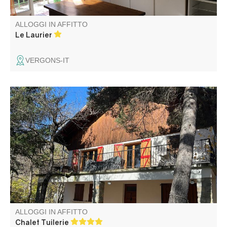
ALLOGGI IN AFFITTO
Le Laurier
VERGONS-IT
Vicino al fiume Verdon e ai villaggi dell'Haut Verdon,
questo grande chalet è perfettamente posizionato per
offrire ai vacanzieri una vasta gamma di attività durante il
loro soggiorno. Ideale per riunioni di famiglia o vacanze
con gli amici.
ALLOGGI IN AFFITTO
Chalet Tuilerie