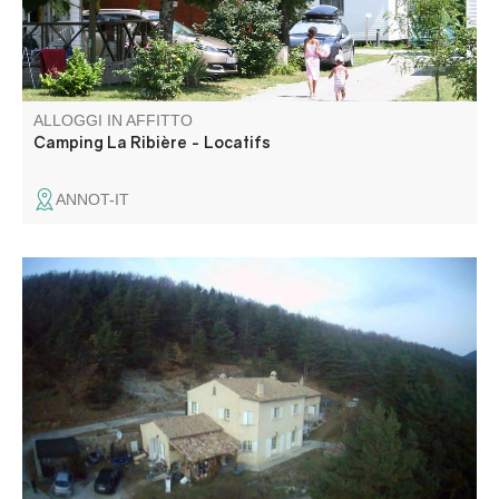
ALLOGGI IN AFFITTO
Camping La Ribière - Locatifs
ANNOT-IT
Grande casa situata nel cuore della natura, a due passi
da siti di arrampicata e canyoning, composta dal gîte e
dall'alloggio del proprietario con terreno, terrazza coperta
e spa privata in estate. Può essere affittata per 2 persone
a una tariffa preferenziale.