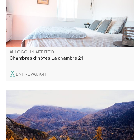
sotto i tetti, la camera offre una vista ininterrotta sulla
Cittadella.
ALLOGGI IN AFFITTO
Chambres d'hôtes La chambre 21
ENTREVAUX-IT
Sistemazioni insolite ed eleganti con vista panoramica
sulle montagne e sugli ampi spazi aperti. Cabine
ristrutturate con gusto e dal comfort garantito. Perfette
per gruppi e famiglie, o per una pausa tranquilla e
romantica. Non perdetevi questo luogo incantevole.