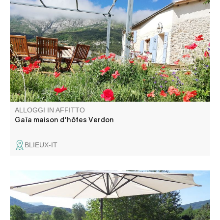
La pensione Gaïa, situata nel cuore del grazioso villaggio
di Blieux, è arroccata su uno sperone roccioso di fronte
alle montagne. La vista è incantevole e la tranquillità
assoluta! Benvenuti agli amanti della natura!
ALLOGGI IN AFFITTO
Gaïa maison d'hôtes Verdon
BLIEUX-IT
Nel cuore della campagna, un affascinante gîte in una
casa indipendente ristrutturata con un'altra piccola
abitazione permanente al piano superiore. L'alloggio