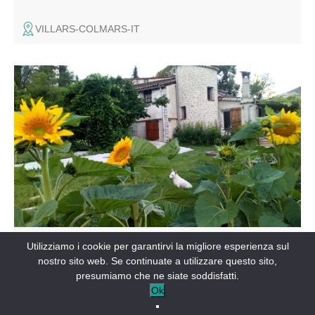
VILLARS-COLMARS-IT
Catherine e Patrice vi danno il benvenuto nel loro gîte di
fronte al villaggio medievale di Entrevaux.
ALLOGGI IN AFFITTO
Utilizziamo i cookie per garantirvi la migliore esperienza sul
Le Clôt de Félines
nostro sito web. Se continuate a utilizzare questo sito,
presumiamo che ne siate soddisfatti.
ENTREVAUX-IT
Ok