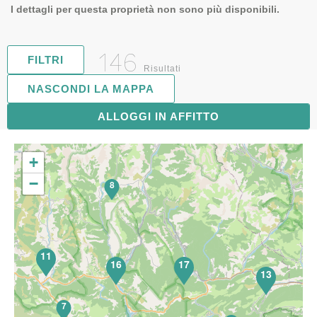
I dettagli per questa proprietà non sono più disponibili.
146
FILTRI
Risultati
NASCONDI LA MAPPA
ALLOGGI IN AFFITTO
27
+
−
8
11
16
17
13
7