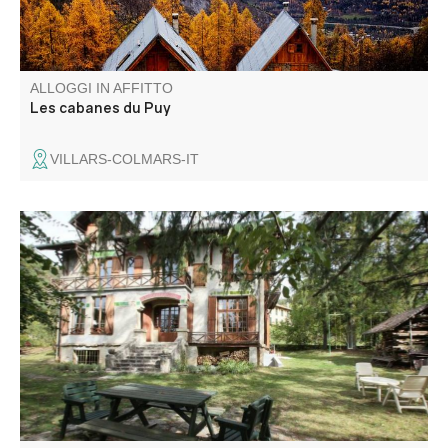
ALLOGGI IN AFFITTO
Les cabanes du Puy
VILLARS-COLMARS-IT
Una casa di charme risalente all'inizio del XX secolo. Con
14 posti letto, è ideale per gruppi o sessioni di
formazione!