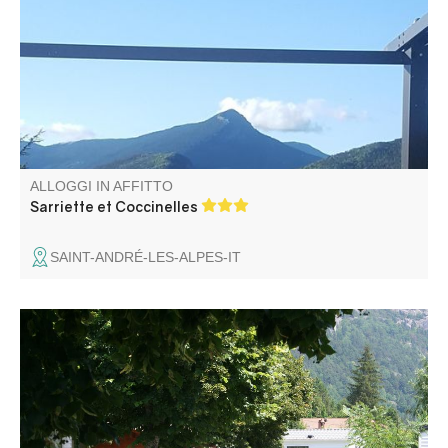
Provenza. Pensione, laboratori e trattamenti facoltativi per
la salute e il benessere.
ALLOGGI IN AFFITTO
Sarriette et Coccinelles
SAINT-ANDRÉ-LES-ALPES-IT
Situato ai margini del villaggio, il nostro campeggio vi
sedurrà con la sua calma, la sua vista sulla montagna e la
sua dimensione umana. Sul bordo del fiume, con accesso
diretto, potrete rinfrescarvi con i piedi nell'acqua e, perché
no, pescare.