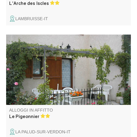
L'Arche des Iscles
LAMBRUISSE-IT
Nel cuore delle Gole del Verdon, questa struttura ricettiva,
situata in posizione ideale, è il punto di partenza per
numerosi sentieri escursionistici, la famosa Route des
Crêtes e le leggendarie vie di arrampicata.
ALLOGGI IN AFFITTO
Le Pigeonnier
LA PALUD-SUR-VERDON-IT