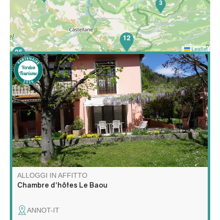
3
12
Leaflet
25
I padroni di casa vi accolgono nella loro casa circondata
da un giardino alberato. Jacques è un appassionato di
escursionismo e vi guiderà lungo i più bei sentieri della
regione, mentre Julienne vi offrirà le sue colazioni fatte
in casa.
ALLOGGI IN AFFITTO
Chambre d'hôtes Le Baou
ANNOT-IT