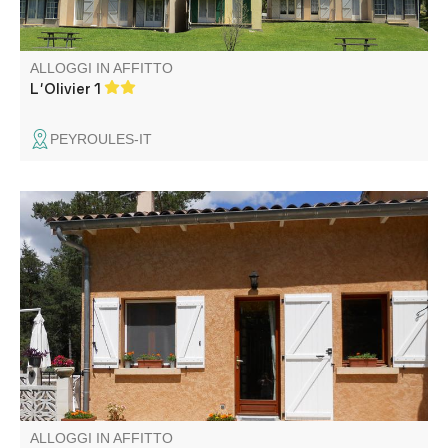
ALLOGGI IN AFFITTO
L'Olivier 1
PEYROULES-IT
La vostra casa nel cuore del Verdon. Tra mare e neve,
relax e tempo libero, scoperta e attività: escursioni,
parapendio, mountain bike, canoa, sci... Ideale per gli
amanti della pace e della natura.
ALLOGGI IN AFFITTO