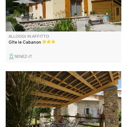
ALLOGGI IN AFFITTO
Gîte le Cabanon
SENEZ-IT
Nel cuore di un borgo della valle dell'Asse, casa
bifamiliare con giardino privato e terrazza.