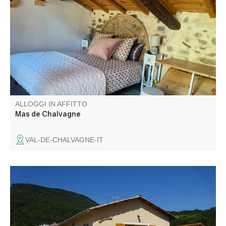
dans un cadre naturel où calme et convivialité se
rencontrent. Ce lieu enchanteur propose plusieurs
chambres, parfait pour une escapade loin de l'agitation
urbaine.
ALLOGGI IN AFFITTO
Mas de Chalvagne
VAL-DE-CHALVAGNE-IT
Casa indipendente in zona tranquilla ai margini del paese,
giardino non recintato e terrazza.