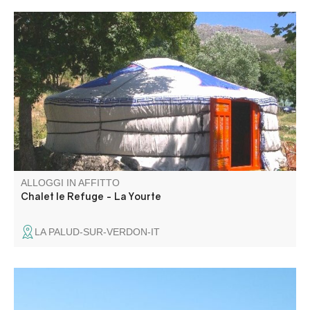
Allo Chalet le Refuge, nel Parco Naturale Regionale del
Verdon, a 1300 metri di altitudine, Luce Martin vi accoglie
in un vero e proprio piccolo paradiso nel cuore della
natura: yurte, chalet, roulotte gitane… Lasciatevi tentare!
ALLOGGI IN AFFITTO
Chalet le Refuge - La Yourte
LA PALUD-SUR-VERDON-IT
Venite a fare il pieno di energia nelle Alpi dell'Alta