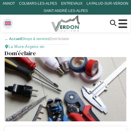
ANNOT
COLMARS-LES-ALPES
ENTREVAUX
LA PALUD-SUR-VERDON
SAINT-ANDRÉ-LES-ALPES
←
Accueil
Shops & services
Dom’éclaire
La Mure-Argens-en
Dom’éclaire