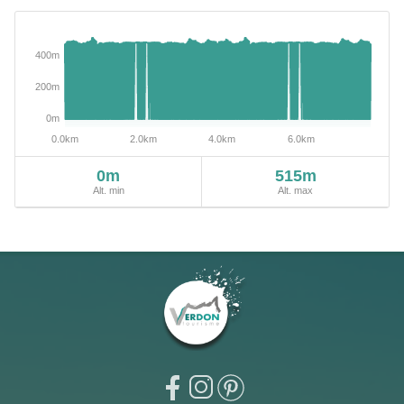
0m
515m
Alt. min
Alt. max