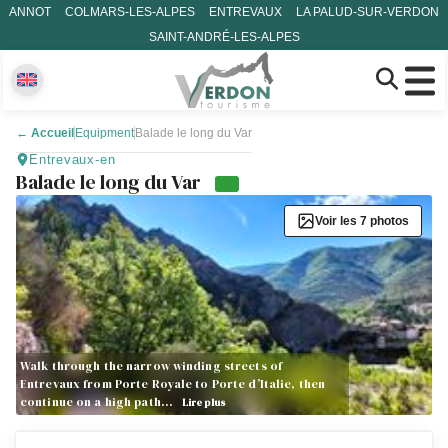
ANNOT
COLMARS-LES-ALPES
ENTREVAUX
LA PALUD-SUR-VERDON
SAINT-ANDRÉ-LES-ALPES
←
Accueil
Equipment
Balade le long du Var
Entrevaux-en
Balade le long du Var
Voir les 7 photos
Walk through the narrow winding streets of
Entrevaux from Porte Royale to Porte d’Italie, then
continue on a high path…
Lire plus