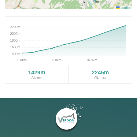
Leaflet
1429m
2245m
Alt. min
Alt. max