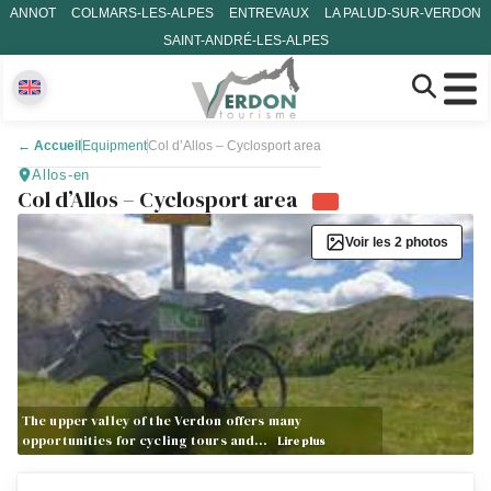
ANNOT
COLMARS-LES-ALPES
ENTREVAUX
LA PALUD-SUR-VERDON
SAINT-ANDRÉ-LES-ALPES
←
Accueil
Equipment
Col d’Allos – Cyclosport area
Allos-en
Col d’Allos – Cyclosport area
Voir les 2 photos
The upper valley of the Verdon offers many
opportunities for cycling tours and…
Lire plus