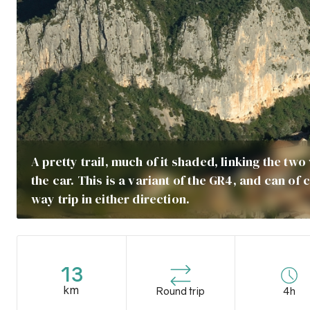
A pretty trail, much of it shaded, linking the two
the car. This is a variant of the GR4, and can of
way trip in either direction.
13
km
Round trip
4h