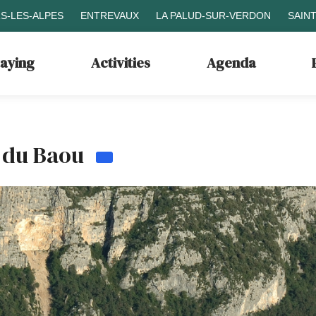
S-LES-ALPES
ENTREVAUX
LA PALUD-SUR-VERDON
SAIN
taying
Activities
Agenda
t du Baou