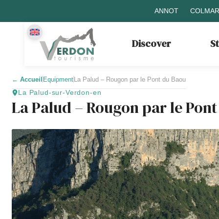
ANNOT
COLMAR
Discover
S
←
Accueil
Equipment
La Palud – Rougon par le Pont du Baou
La Palud-sur-Verdon-en
La Palud – Rougon par le Pon