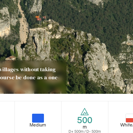
 villages without taking
 course be done as a one-
500
Medium
White
m
D+ 500m / D- 500m