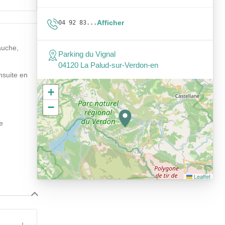
Afficher
04 92 83...
auche,
Parking du Vignal
04120 La Palud-sur-Verdon-en
nsuite en
+
−
e
Leaflet