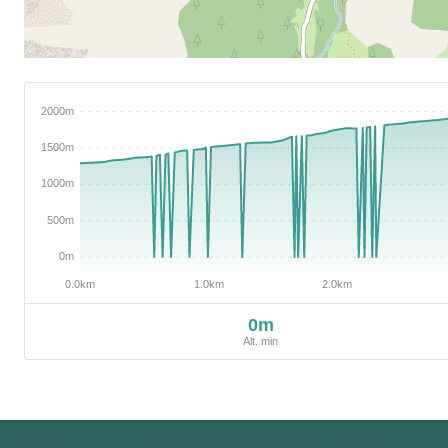
0m
Alt. min