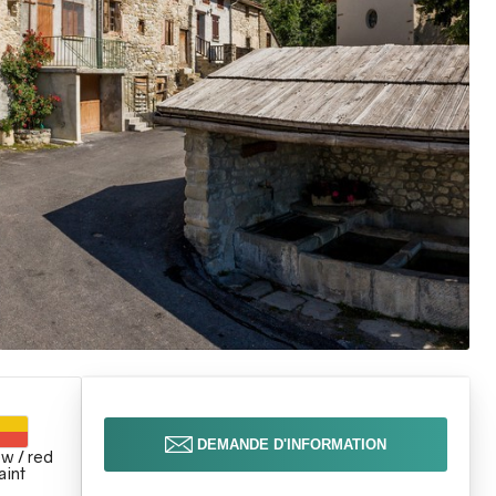
DEMANDE D'INFORMATION
w / red
aint