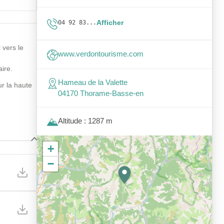
Afficher
04 92 83...
 vers le
www.verdontourisme.com
aire.
Hameau de la Valette
r la haute
04170 Thorame-Basse-en
Altitude : 1287 m
+
−