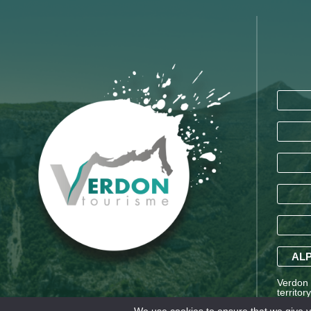
ALP
Verdon T
territor
Saint-A