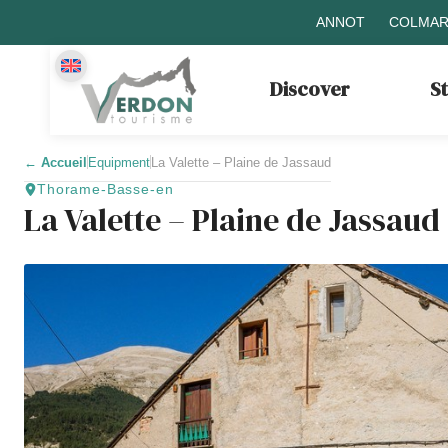
ANNOT
COLMAR
Discover
S
←
Accueil
Equipment
La Valette – Plaine de Jassaud
Thorame-Basse-en
La Valette – Plaine de Jassaud