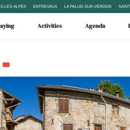
S-LES-ALPES
ENTREVAUX
LA PALUD-SUR-VERDON
SAIN
taying
Activities
Agenda