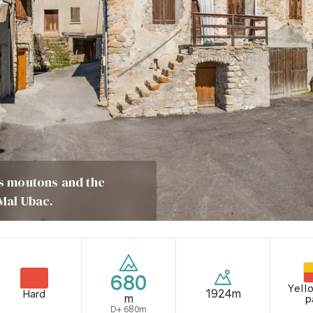
es moutons and the
 Mal Ubac.
680
Yello
1924m
Hard
m
p
D+ 680m