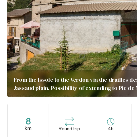
From the Issole to the Verdon via the drailles d
Jassaud plain. Possibility of extending to Pic de
8
km
Round trip
4h