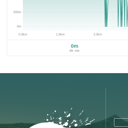
0m
Alt. min