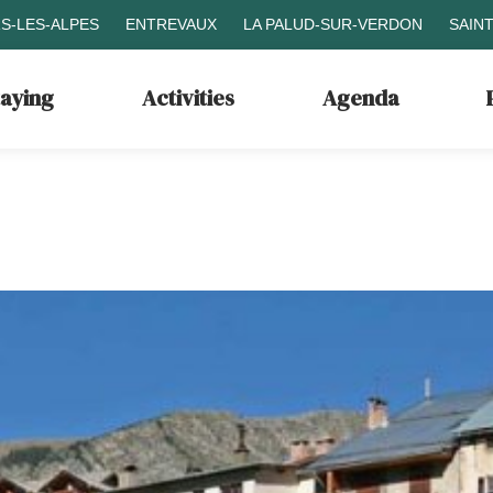
S-LES-ALPES
ENTREVAUX
LA PALUD-SUR-VERDON
SAIN
taying
Activities
Agenda