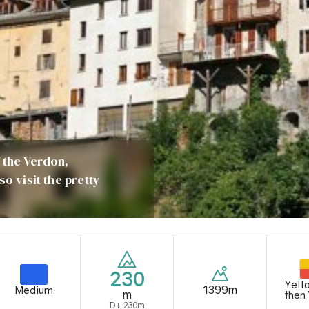
 the Verdon,
o visit the pretty
230
Yell
1399m
Medium
m
then
D+ 230m