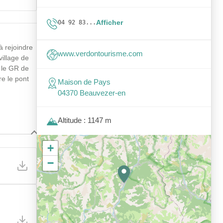
Afficher
04 92 83...
à rejoindre
www.verdontourisme.com
village de
e le GR de
re le pont
Maison de Pays
04370 Beauvezer-en
Altitude : 1147 m
+
−