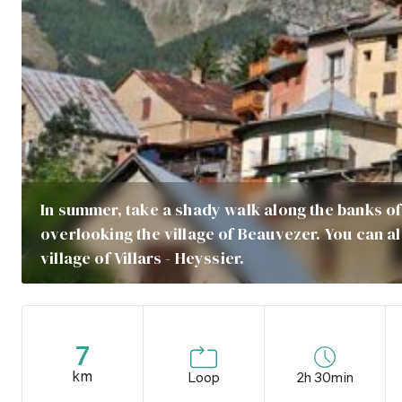
In summer, take a shady walk along the banks of
overlooking the village of Beauvezer. You can als
village of Villars - Heyssier.
7
km
Loop
2h 30min