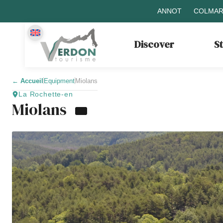
ANNOT
COLMAR
Discover
S
←
Accueil
Equipment
Miolans
La Rochette-en
Miolans