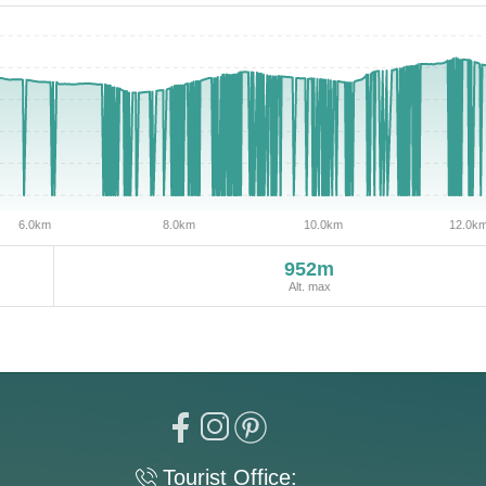
952m
Alt. max
Tourist Office: