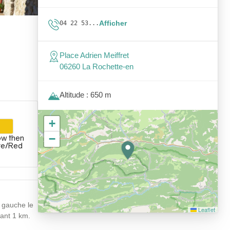
Afficher
04 22 53...
Place Adrien Meiffret
06260 La Rochette-en
Altitude : 650 m
+
−
ow then
te/Red
à gauche le
Leaflet
ant 1 km.