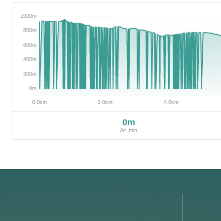
0m
Alt. min