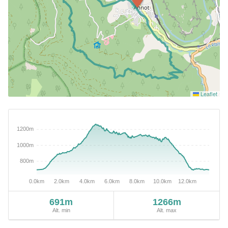
Leaflet
691m
1266m
Alt. min
Alt. max