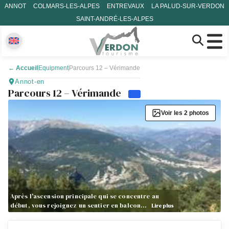
ANNOT
COLMARS-LES-ALPES
ENTREVAUX
LA PALUD-SUR-VERDON
SAINT-ANDRÉ-LES-ALPES
←
Accueil
Equipment
Parcours 12 – Vérimande
Annot-en
Parcours 12 – Vérimande
Voir les 2 photos
Après l'ascension principale qui se concentre au
début, vous rejoignez un sentier en balcon…
Lire plus