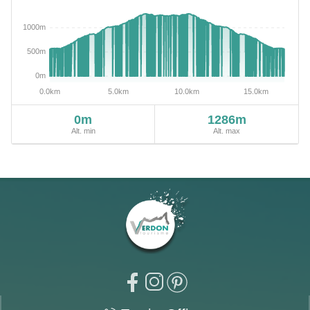
0m
1286m
Alt. min
Alt. max