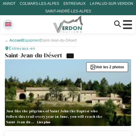
ANNOT
COLMARS-LES-ALPES
ENTREVAUX
LA PALUD-SUR-VERDON
SAINT-ANDRÉ-LES-ALPES
←
Accueil
Equipment
Saint-Jean-du-Désert
Entrevaux-en
Saint-Jean-du-Désert
Voir les 2 photos
Just like the pilgrims of Saint John the Baptist who
follow this trail every year in June, you will reach the
Saint-Jean du…
Lire plus