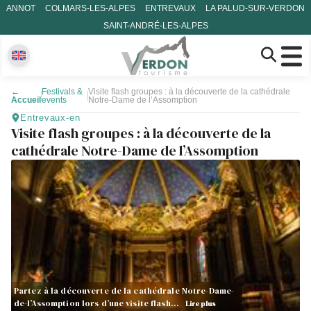
ANNOT
COLMARS-LES-ALPES
ENTREVAUX
LA PALUD-SUR-VERDON
SAINT-ANDRÉ-LES-ALPES
←
Festivals &
Visite flash groupes : à la découverte de la cathédrale
Accueil
events
Notre-Dame de l’Assomption
Entrevaux-en
Visite flash groupes : à la découverte de la
cathédrale Notre-Dame de l’Assomption
Partez à la découverte de la cathédrale Notre-Dame-
de-l’Assomption lors d’une visite flash…
Lire plus