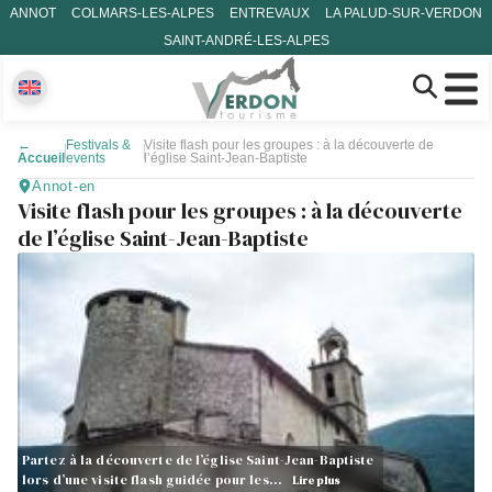
ANNOT
COLMARS-LES-ALPES
ENTREVAUX
LA PALUD-SUR-VERDON
SAINT-ANDRÉ-LES-ALPES
←
Festivals &
Visite flash pour les groupes : à la découverte de
Accueil
events
l’église Saint-Jean-Baptiste
Annot-en
Visite flash pour les groupes : à la découverte
de l’église Saint-Jean-Baptiste
Partez à la découverte de l’église Saint-Jean-Baptiste
lors d’une visite flash guidée pour les…
Lire plus