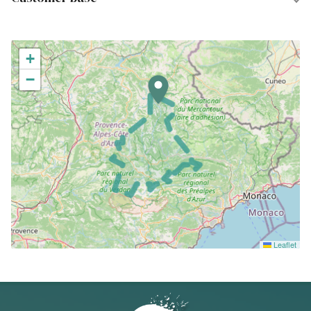
+
−
Leaflet