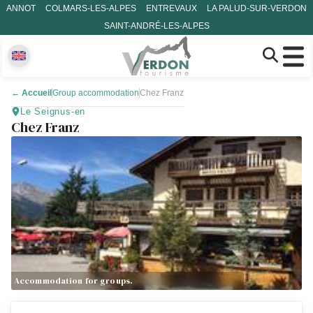
ANNOT
COLMARS-LES-ALPES
ENTREVAUX
LA PALUD-SUR-VERDON
SAINT-ANDRÉ-LES-ALPES
←
Accueil
Group accommodation
Chez Franz
Le Seignus-en
Chez Franz
Accommodation for groups.