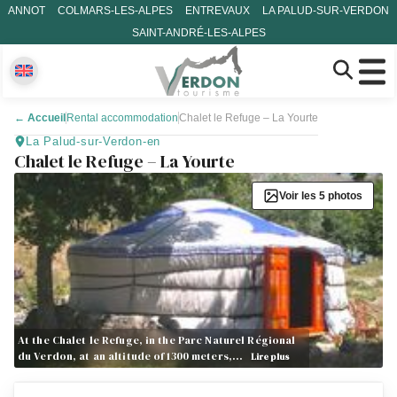
ANNOT
COLMARS-LES-ALPES
ENTREVAUX
LA PALUD-SUR-VERDON
SAINT-ANDRÉ-LES-ALPES
←
Accueil
Rental accommodation
Chalet le Refuge – La Yourte
La Palud-sur-Verdon-en
Chalet le Refuge – La Yourte
Voir les 5 photos
At the Chalet le Refuge, in the Parc Naturel Régional
du Verdon, at an altitude of 1300 meters,…
Lire plus