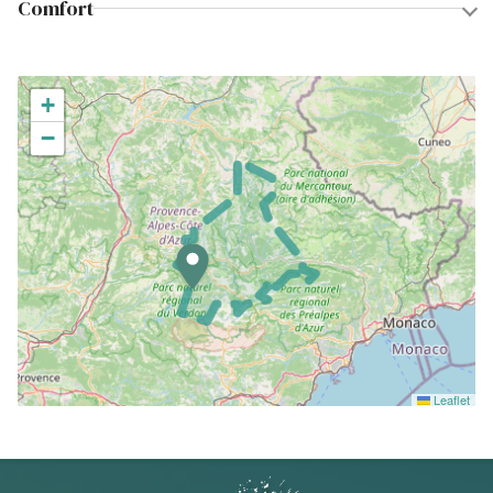
Comfort
+
−
Leaflet