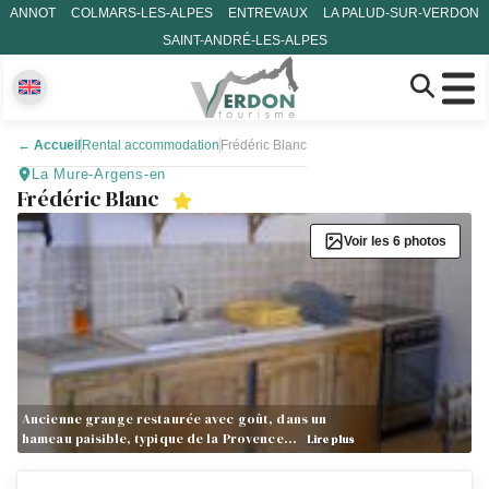
ANNOT
COLMARS-LES-ALPES
ENTREVAUX
LA PALUD-SUR-VERDON
SAINT-ANDRÉ-LES-ALPES
←
Accueil
Rental accommodation
Frédéric Blanc
La Mure-Argens-en
Frédéric Blanc
Voir les 6 photos
Ancienne grange restaurée avec goût, dans un
hameau paisible, typique de la Provence…
Lire plus