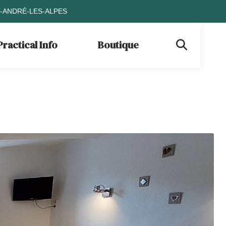
T-ANDRÉ-LES-ALPES
Practical Info
Boutique