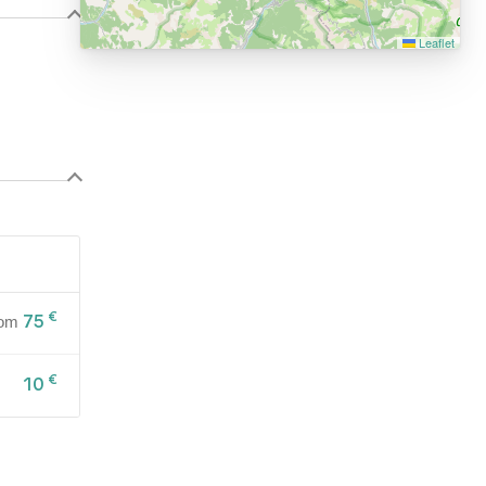
Leaflet
€
75
rom
€
10