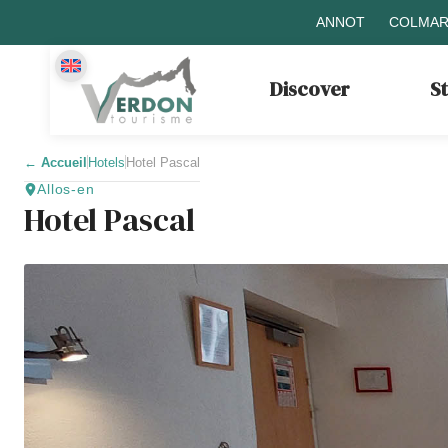
ANNOT
COLMAR
Discover
S
←
Accueil
Hotels
Hotel Pascal
Allos-en
Hotel Pascal