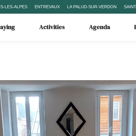
S-LES-ALPES
ENTREVAUX
LA PALUD-SUR-VERDON
SAIN
taying
Activities
Agenda