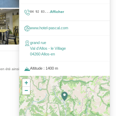
Afficher
04 92 83...
www.hotel-pascal.com
grand rue
Val d'Allos - le Village
04260 Allos-en
Altitude : 1400 m
 en été ainsi
+
−